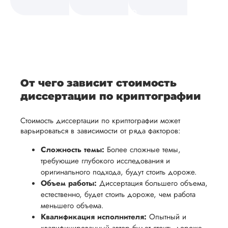
а также
и
средств.
своевременно
ам
отражает
содержит
После
уточним
ваше
все
ьная
заполнения
все
уникальное
необходимые
ция,
бланка
детали и
аний.
видение
правки.
рекламации
график
исследуемой
Мы также
ваться
и
выполнения
темы.
готовы
От чего зависит стоимость
ельно
проведения
работы. В
предоставить
диссертации по криптографии
проверки
начале
помощь
работы,
сотрудничества
Стоимость диссертации по криптографии может
в
ния
установленная
мы
варьироваться в зависимости от ряда факторов:
подготовке
ого
сумма
обсудим
презентации
Сложность темы:
Более сложные темы,
будет
и
требующие глубокого исследования и
и речи
возвращена
договоримся
оригинального подхода, будут стоить дороже.
перед
ться
заказчику.
о сроках
Объем работы:
Диссертация большего объема,
защитой.
естественно, будет стоить дороже, чем работа
Мы
выполнения,
Наша
меньшего объема.
стремимся
чтобы
цель -
Квалификация исполнителя:
Опытный и
осуществлять
учесть