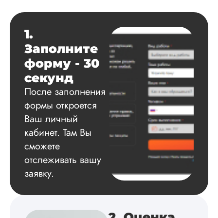
Дата:
2025-03-15
Автору огромное
1.
спасибо за помощь
Заполните
сам подобрал
литературу, написа
форму - 30
оформил и провел
секунд
подробное описан
экспериментов,
После заполнения
которые сам же и
формы откроется
провел. Спасибо з
Ваш личный
содействие, буду и
дальше заказывать
кабинет. Там Вы
работы здесь.
сможете
отслеживать вашу
заявку.
Вика
2. Оценка
Вид работы: