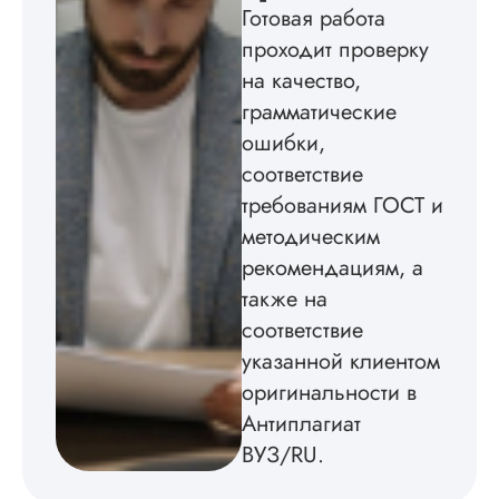
некоторые
Готовая работа
изображения
проходит проверку
пришлось вставлят
мне. Услугой
на качество,
бесплатного
грамматические
редактирования тек
не воспользовался.
ошибки,
соответствие
Читать полный отзы
требованиям ГОСТ и
методическим
рекомендациям, а
также на
соответствие
указанной клиентом
оригинальности в
Антиплагиат
ВУЗ/RU.