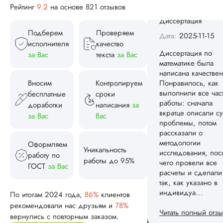
Рейтинг
9.2
на основе 821 отзывов
чего провели все
расчеты и сделали
так, как указано в
Подберем
Проверяем
индивидуа...
исполнителя
качество
за Вас
текста
за Вас
Читать полный отзы
Спасибо! Передад
Вносим
Контролируем
Ответ от Dissergra
ваши слова команд
бесплатные
сроки
доработки
написания
за
за Вас
Вас
Женя
Оформляем
Уникальность
работу по
Вид работы:
работы до 95%
ГОСТ
за Вас
Диссертация
Дата:
2025-08-03
По итогам 2024 года,
86%
клиентов
Заказывал тут
рекомендовали нас друзьям и
78%
диссертацию. По
вернулись с повторным заказом.
срокам и стоимости