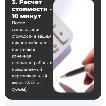
3. Расчет
стоимости -
Вид работы:
10 минут
Диссертация
После
Дата:
2024-11-20
согласования
Удобная форма
стоимости в вашем
оплаты, есть
личном кабинете
официальный дого
появляется
работу выполнили 
оговоренные срок
конечная
сдачи, исследован
стоимость работы и
оформили в
соответствии с гост
предлагаемый
Взаимодействие с
первоначальный
клиентами адекват
взнос (25% от
подробно
проконсультирова
суммы).
по всем вопросам.
Благодарен.