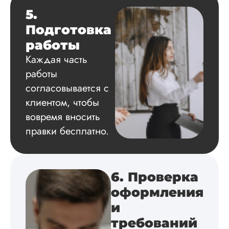
читается исследов
5.
на одном дыхании
Подготовка
работы
Каждая часть
Евгений
работы
Иванович
согласовывается с
клиентом, чтобы
Вид работы:
вовремя вносить
Диссертация
правки бесплатно.
Дата:
2024-03-25
Кандидатская по
истории была напи
в соответствии с
6. Проверка
методичкой. Автор
оформления
создал структуру п
теме исследования
и
без воды, грамотн
требований
оформил, правда,