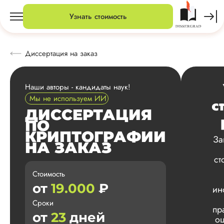
Узнать стоимость
Диссертация на заказ
Наши авторы - кандидаты наук!
Мы не используем ИИ
с
ДИССЕРТАЦИЯ
ПО
КРИПТОГРАФИИ
За
НА ЗАКАЗ
ст
Стоимость
от
19.000
₽
ин
Сроки
пр
от
23
дней
оц