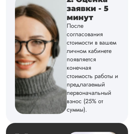
Диссертация
заявки - 5
Дата:
2025-02-19
минут
После
Диссертацию напи
на совесть: тут и че
согласования
структура, и грамо
стоимости в вашем
оформление. Авто
самостоятельно
личном кабинете
подобрал литерату
появляется
обосновал
конечная
методологию
исследования,
стоимость работы и
грамотно выполнил
предлагаемый
расчеты и подвел и
по результатам
первоначальный
исследования.
взнос (25% от
Благодарна.
суммы).
Вадим