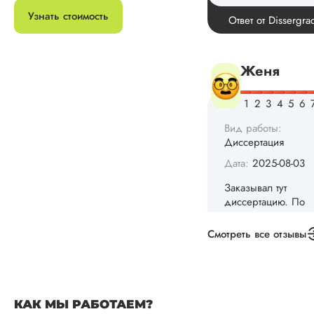
конечно, для меня
Узнать стоимость
внушительно, но
выхода не оставало
не успел бы выпол
самостоятельно.
Понравилось то, чт
менеджер постоян
держал меня в ку
о статусе заказа.
Структура
исследования
выполнена в...
Читать полный отзы
Смотреть все отзывы
Данила
Вид работы:
КАК МЫ РАБОТАЕМ?
Диссертация