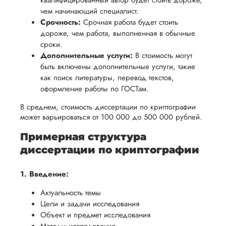
обеспечить
квалифицированный автор будет стоить дороже,
процесс
все
чем начинающий специалист.
вам
возврата
аспекты
Срочность:
Срочная работа будет стоить
уверенность
имые
способом,
дороже, чем работа, выполненная в обычные
написания
в своей
сроки.
удобным
работы.
работе и
Дополнительные услуги:
В стоимость могут
для вас,
помочь
быть включены дополнительные услуги, такие
в
как поиск литературы, перевод текстов,
вам
ния
разумные
оформление работы по ГОСТам.
успешно
нциальности
сроки
пройти
В среднем, стоимость диссертации по криптографии
после
может варьироваться от 100 000 до 500 000 рублей.
процесс
утверждения
защиты
Примерная структура
запроса
научной
диссертации по криптографии
на
работы.
возврат.
1. Введение:
Актуальность темы
Цели и задачи исследования
Объект и предмет исследования