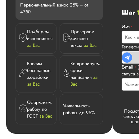
Первоначальный взнос 25% = от
Шаг
4750
Имя
*
Подберем
Проверяем
исполнителя
качество
за Вас
текста
за Вас
Телефо
Вносим
Контролируем
E-mail
*
бесплатные
сроки
статуса 
доработки
написания
за
за Вас
Вас
Оформляем
Уникальность
работу по
Посмот
работы до 95%
ГОСТ
за Вас
следу
шаг