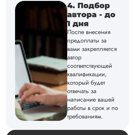
4. Подбор
Инна
автора - до
1 дня
После внесения
Вид работы:
предоплаты за
Диссертация
вами закрепляется
Дата:
2024-04-29
автор
Магистерскую
соответствующей
диссертацию по
квалификации,
философии написа
на твердую 5.
который будет
Грамотно оформил
отвечать за
структуру, список
написание вашей
литературы,
приложения,
работы в срок и по
поставили ссылки 
требованиям.
все использованн
литературные
источники.
Уникальность хоро