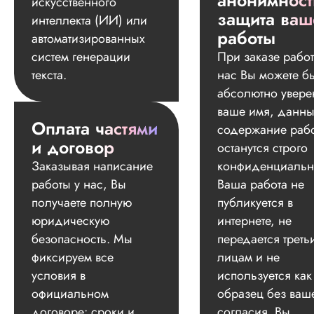
анонимност
искусственного
защита ваш
интеллекта (ИИ) или
работы
автоматизированных
систем генерации
При заказе работ
текста.
нас Вы можете б
абсолютно увере
ваше имя, данны
Оплата частями
содержание раб
и договор
останутся строго
Заказывая написание
конфиденциальн
работы у нас, Вы
Ваша работа не
получаете полную
публикуется в
юридическую
интернете, не
безопасность. Мы
передается треть
фиксируем все
лицам и не
условия в
используется как
официальном
образец без ваш
договоре: сроки и
согласия. Вы