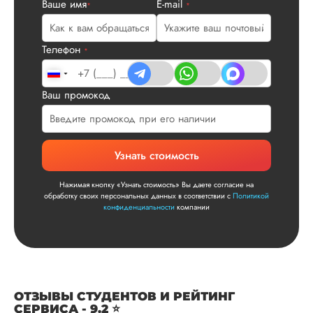
Ваше имя
E-mail
Ответ от Dissergra
*
*
улыбкой! Спасибо.
Телефон
*
Сергей
Ваш промокод
Вид работы:
Диссертация
Дата:
2025-11-15
Узнать стоимость
Диссертация по
математике была
Нажимая кнопку «Узнать стоимость» Вы даете согласие на
обработку своих персональных данных в соответствии с
Политикой
написана качествен
конфиденциальности
компании
Понравилось, как
выполнили все час
работы: сначала
вкратце описали су
проблемы, потом
рассказали о
ОТЗЫВЫ СТУДЕНТОВ И РЕЙТИНГ
методологии
СЕРВИСА - 9.2 ⭐
исследования, пос