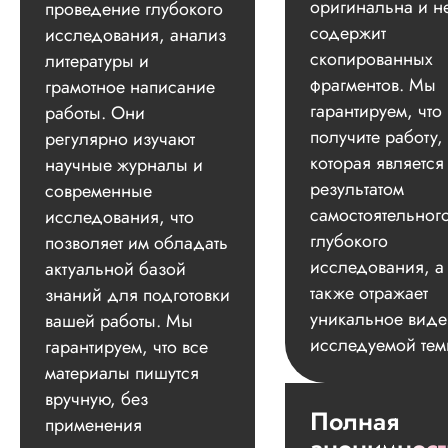
оригинальна и н
проведение глубокого
содержит
исследования, анализ
скопированных
литературы и
фрагментов. Мы
грамотное написание
гарантируем, что
работы. Они
получите работу,
регулярно изучают
которая является
научные журналы и
результатом
современные
самостоятельног
исследования, что
глубокого
позволяет им обладать
исследования, а
актуальной базой
также отражает
знаний для подготовки
уникальное вид
вашей работы. Мы
исследуемой тем
гарантируем, что все
материалы пишутся
вручную, без
Полная
применения