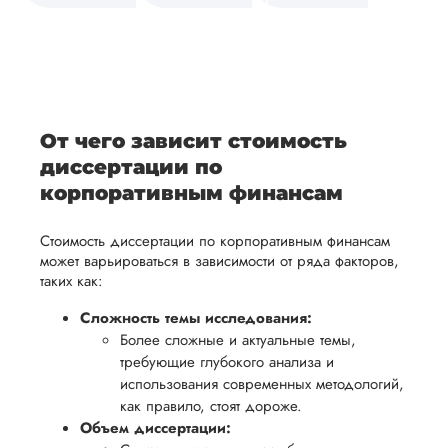
средств.
своевременно
ам
отражает
содержит
После
уточним
ваше
все
ьная
заполнения
все
уникальное
необходимые
ция,
бланка
детали и
аний.
видение
правки.
рекламации
график
исследуемой
Мы также
ваться
и
выполнения
темы.
готовы
От чего зависит стоимость
ельно
проведения
работы. В
предоставить
диссертации по
проверки
начале
помощь
корпоративным финансам
работы,
сотрудничества
в
ния
установленная
мы
Стоимость диссертации по корпоративным финансам
подготовке
ого
сумма
обсудим
может варьироваться в зависимости от ряда факторов,
презентации
таких как:
будет
и
и речи
возвращена
договоримся
Сложность темы исследования:
перед
ться
заказчику.
о сроках
Более сложные и актуальные темы,
защитой.
Мы
требующие глубокого анализа и
выполнения,
Наша
использования современных методологий,
стремимся
чтобы
цель -
как правило, стоят дороже.
осуществлять
учесть
обеспечить
Объем диссертации:
процесс
все