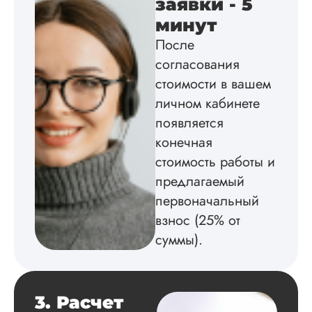
заявки - 5
минут
После
Вика
согласования
стоимости в вашем
личном кабинете
Вид работы:
появляется
Диссертация
конечная
Дата:
2025-02-19
стоимость работы и
Диссертацию напи
предлагаемый
на совесть: тут и че
структура, и грамо
первоначальный
оформление. Авто
взнос (25% от
самостоятельно
подобрал литерату
суммы).
обосновал
методологию
исследования,
грамотно выполнил
3. Расчет
расчеты и подвел и