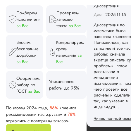
Понравилось, как
выполнили все час
Подберем
Проверяем
работы: сначала
исполнителя
качество
вкратце описали су
за Вас
текста
за Вас
проблемы, потом
рассказали о
методологии
Вносим
Контролируем
исследования, пос
бесплатные
сроки
чего провели все
доработки
написания
за
расчеты и сделали
за Вас
Вас
так, как указано в
индивидуа...
Оформляем
Читать полный отзы
Уникальность
работу по
работы до 95%
ГОСТ
за Вас
Спасибо! Передад
Ответ от Dissergra
ваши слова команд
По итогам 2024 года,
86%
клиентов
рекомендовали нас друзьям и
78%
Женя
вернулись с повторным заказом.