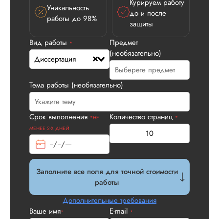
Курируем работу
Уникальность
до и после
работы до 98%
защиты
Вид работы
Предмет
Илья П.
*
(необязательно)
Диссертация
Тема работы (необязательно)
Вид работы:
Диссертация
Дата:
2026-05-21
Срок выполнения
Количество страниц
*НЕ
*
У нас с другом бы
МЕНЕЕ 2-Х ДНЕЙ
заказ на диссерта
Нас полностью
устроила стоимость
услуги, наличие
Заполните все поля для точной стоимости
официального
работы
договора. Само со
по структуре хоро
Дополнительные требования
что не было правок
Ваше имя
E-mail
*
*
все в порядке в эт