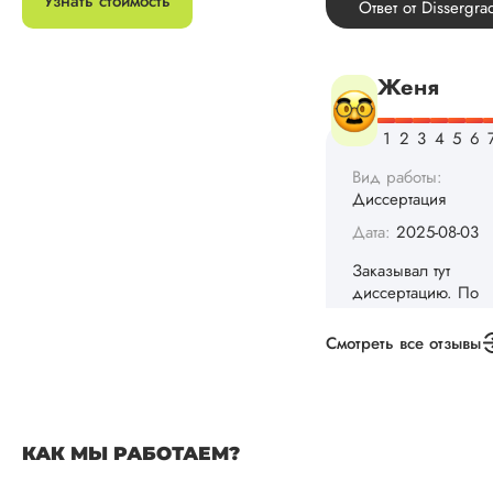
Узнать стоимость
Вид работы:
Диссертация
Дата:
2025-08-03
Заказывал тут
диссертацию. По
срокам и стоимости
конечно, для меня
внушительно, но
выхода не оставало
не успел бы выпол
самостоятельно.
Понравилось то, чт
менеджер постоян
Смотреть все отзывы
держал меня в ку
о статусе заказа.
Структура
исследования
выполнена в...
КАК МЫ РАБОТАЕМ?
Читать полный отзы