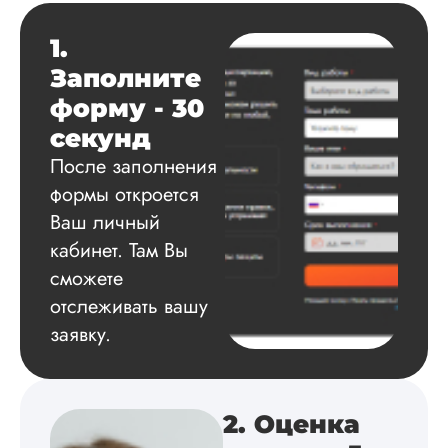
1.
Данила
Заполните
форму - 30
Вид работы:
секунд
Диссертация
После заполнения
Дата:
2025-03-15
формы откроется
Автору огромное
Ваш личный
спасибо за помощь
кабинет. Там Вы
сам подобрал
сможете
литературу, написа
оформил и провел
отслеживать вашу
подробное описан
заявку.
экспериментов,
которые сам же и
провел. Спасибо з
содействие, буду и
дальше заказывать
2. Оценка
работы здесь.