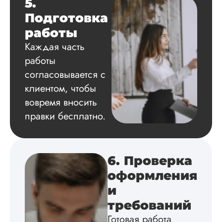
5.
структуру, список
Подготовка
литературы,
приложения,
работы
поставили ссылки 
Каждая часть
все использованн
литературные
работы
источники.
согласовывается с
Уникальность хоро
читается исследов
клиентом, чтобы
на одном дыхании
вовремя вносить
правки бесплатно.
Евгений
Иванович
6. Проверка
оформления
Вид работы:
и
Диссертация
требований
Дата:
2024-03-25
Готовая работа
Кандидатская по