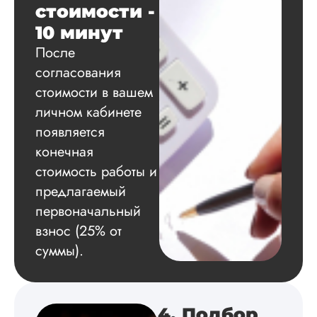
по результатам
стоимости -
исследования.
10 минут
Благодарна.
После
согласования
стоимости в вашем
Вадим
личном кабинете
появляется
конечная
Вид работы:
Диссертация
стоимость работы и
Дата:
2024-11-20
предлагаемый
первоначальный
Удобная форма
оплаты, есть
взнос (25% от
официальный дого
суммы).
работу выполнили 
оговоренные срок
сдачи, исследован
оформили в
4. Подбор
соответствии с гост