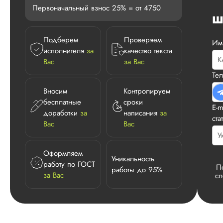
Первоначальный взнос 25% = от 4750
Ш
Подберем
Проверяем
Им
исполнителя
за
качество текста
Вас
за Вас
Те
Вносим
Контролируем
бесплатные
сроки
E-m
доработки
за
написания
за
ста
Вас
Вас
Оформляем
Уникальность
работу по ГОСТ
П
работы до 95%
за Вас
с