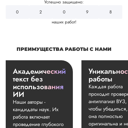
Успешно защищено:
0
2
4
3
2
наших работ!
ПРЕИМУЩЕСТВА РАБОТЫ С НАМИ
Академический
Уникальнос
текст без
работы
использования
Каждая работа
ИИ
проходит провер
антиплагиат ВУЗ,
Наши авторы -
чтобы убедиться,
кандидаты наук. Их
она полностью
работа включает
оригинальна и н
проведение глубокого