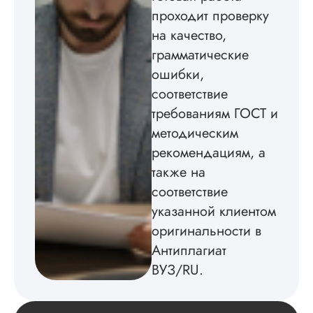
проходит проверку
истории была напи
в соответствии с
на качество,
методичкой. Автор
грамматические
создал структуру п
теме исследования
ошибки,
без воды, грамотн
соответствие
оформил, правда,
требованиям ГОСТ и
некоторые
изображения
методическим
пришлось вставлят
рекомендациям, а
мне. Услугой
бесплатного
также на
редактирования тек
соответствие
не воспользовался.
указанной клиентом
Читать полный отзы
оригинальности в
Антиплагиат
ВУЗ/RU.