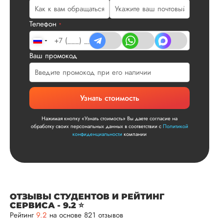
плане. Научруки н
не задалбывали,
Телефон
посмотрели, что вс
*
и сказал...
Читать полный отзы
Ваш промокод
Читаем ваши слова 
Ответ от Dissergra
улыбкой! Спасибо.
Узнать стоимость
Сергей
Нажимая кнопку «Узнать стоимость» Вы даете согласие на
обработку своих персональных данных в соответствии с
Политикой
конфиденциальности
компании
Вид работы:
Диссертация
Дата:
2025-11-15
Диссертация по
ОТЗЫВЫ СТУДЕНТОВ И РЕЙТИНГ
СЕРВИСА - 9.2 ⭐
математике была
Рейтинг
9.2
на основе 821 отзывов
написана качествен