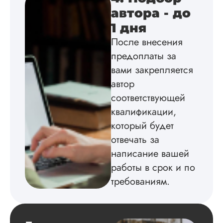
Взаимодействие с
автора - до
клиентами адекват
1 дня
подробно
проконсультирова
После внесения
по всем вопросам.
предоплаты за
Благодарен.
вами закрепляется
автор
Инна
соответствующей
квалификации,
который будет
отвечать за
Вид работы:
Диссертация
написание вашей
Дата:
2024-04-29
работы в срок и по
требованиям.
Магистерскую
диссертацию по
философии написа
на твердую 5.
Грамотно оформил