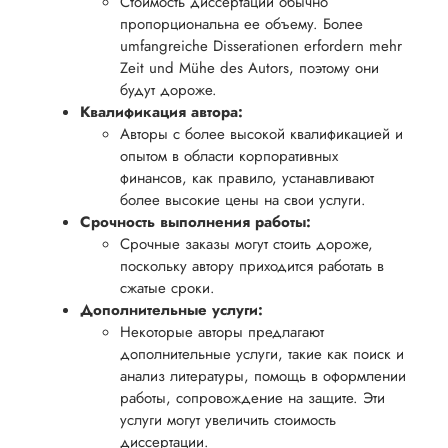
Стоимость диссертации обычно
вам
возврата
аспекты
пропорциональна ее объему. Более
уверенность
имые
способом,
написания
umfangreiche Disserationen erfordern mehr
в своей
Zeit und Mühe des Autors, поэтому они
удобным
работы.
работе и
будут дороже.
для вас,
помочь
Квалификация автора:
в
вам
Авторы с более высокой квалификацией и
ния
разумные
опытом в области корпоративных
успешно
нциальности
сроки
финансов, как правило, устанавливают
пройти
после
более высокие цены на свои услуги.
процесс
Срочность выполнения работы:
утверждения
защиты
Срочные заказы могут стоить дороже,
запроса
научной
поскольку автору приходится работать в
на
сжатые сроки.
работы.
возврат.
Дополнительные услуги:
Некоторые авторы предлагают
дополнительные услуги, такие как поиск и
анализ литературы, помощь в оформлении
работы, сопровождение на защите. Эти
услуги могут увеличить стоимость
диссертации.