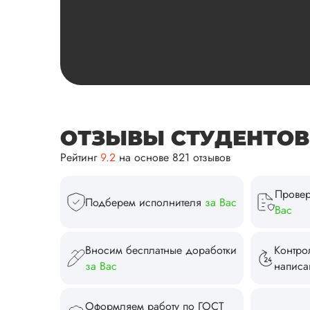
ОТЗЫВЫ СТУДЕНТОВ И
Рейтинг
9.2
на основе 821 отзывов
Провер
Подберем исполнителя
за Вас
Вас
Вносим бесплатные доработки
Контро
за Вас
напис
Оформляем работу по ГОСТ