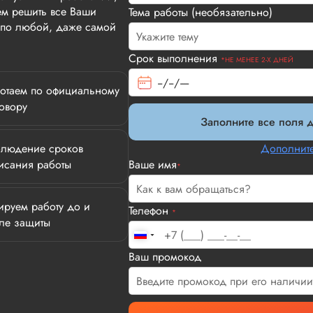
м решить все Ваши
Тема работы (необязательно)
т по любой, даже самой
Срок выполнения
*НЕ МЕНЕЕ 2-Х ДНЕЙ
отаем по официальному
овору
Заполните все поля д
людение сроков
Дополните
исания работы
Ваше имя
*
ируем работу до и
Телефон
*
ле защиты
Илья П.
Ваш промокод