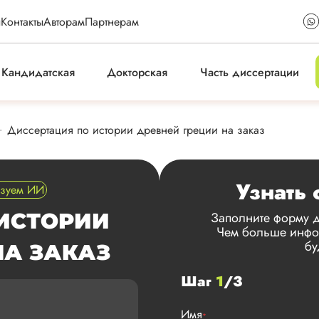
ы
Контакты
Авторам
Партнерам
Кандидатская
Докторская
Часть диссертации
Диссертация по истории древней греции на заказ
Узнать 
ьзуем ИИ
ИСТОРИИ
Заполните форму д
Чем больше инфор
бу
НА ЗАКАЗ
Шаг
1
/3
Имя
*