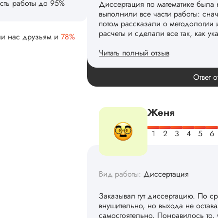
сть работы до 95%
Диссертация по математике была 
выполнили все части работы: сна
потом рассказали о методологии 
расчеты и сделали все так, как ук
ли нас друзьям и
78%
Читать полный отзыв
Спасибо! Передадим ваши слова 
Ответ о
Женя
Вид работы:
Диссертация
Заказывал тут диссертацию. По с
внушительно, но выхода не остав
самостоятельно. Понравилось то,