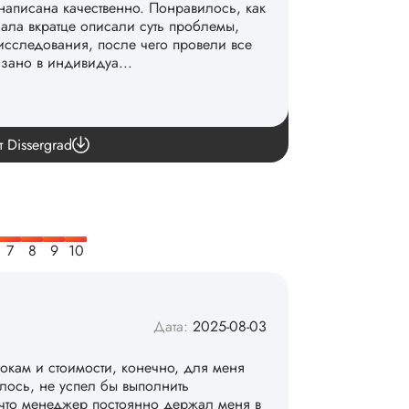
написана качественно. Понравилось, как
чала вкратце описали суть проблемы,
исследования, после чего провели все
азано в индивидуа...
команде. 👏
т Dissergrad
Дата:
2025-08-03
рокам и стоимости, конечно, для меня
алось, не успел бы выполнить
 что менеджер постоянно держал меня в