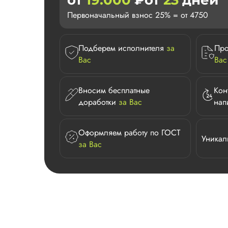
от
19.000
₽
от
23
дней
Первоначальный взнос 25% = от 4750
Подберем исполнителя
за
Про
Вас
Вас
Вносим бесплатные
Кон
доработки
за Вас
нап
Оформляем работу по ГОСТ
Уникал
за Вас