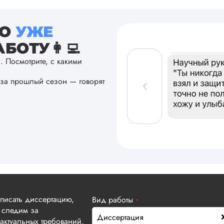
ТО
УЖЕ
БОТУ👩‍💻
а. Посмотрите, с какими
за прошлый сезон — говорят
аписать диссертацию,
Вид работы
*
 следим за
Диссертация
актуальных требований,