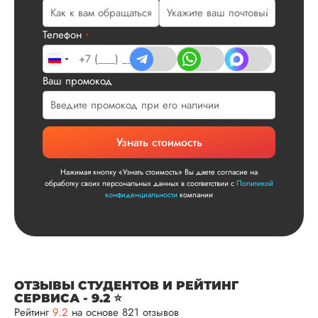
плане. Научруки н
не задалбывали,
Телефон
посмотрели, что вс
*
и сказал...
Читать полный отзы
Ваш промокод
Читаем ваши слова 
Ответ от Dissergra
улыбкой! Спасибо.
Узнать стоимость
Сергей
Нажимая кнопку «Узнать стоимость» Вы даете согласие на
обработку своих персональных данных в соответствии с
Политикой
конфиденциальности
компании
Вид работы:
Диссертация
Дата:
2025-11-15
Диссертация по
ОТЗЫВЫ СТУДЕНТОВ И РЕЙТИНГ
СЕРВИСА - 9.2 ⭐
математике была
Рейтинг
9.2
на основе 821 отзывов
написана качествен