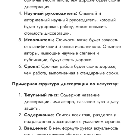
оригинальности текста, тем дороже будет стоить
вам
возврата
аспекты
диссертация.
уверенность
имые
способом,
Научный руководитель:
написания
Опытный и
в своей
авторитетный научный руководитель, который
удобным
работы.
работе и
будет курировать работу, может повысить
для вас,
помочь
стоимость диссертации.
в
Исполнитель:
вам
Стоимость также будет зависеть
ния
разумные
от квалификации и опыта исполнителя. Опытные
успешно
нциальности
сроки
авторы, имеющие научные степени и
пройти
публикации, будут стоить дороже.
после
процесс
Сроки:
Срочная работа будет стоить дороже,
утверждения
защиты
чем работа, выполненная в стандартные сроки.
запроса
научной
на
Примерная структура диссертации по искусству:
работы.
возврат.
Титульный лист:
Содержит название
диссертации, имя автора, название вуза и дату
защиты.
Содержание:
Список всех глав, разделов и
подразделов диссертации с указанием страниц.
Введение:
В нем формулируется актуальность
темы, определяется объект и предмет