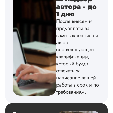
Взаимодействие с
автора - до
клиентами адекват
1 дня
подробно
проконсультирова
После внесения
по всем вопросам.
предоплаты за
Благодарен.
вами закрепляется
автор
Инна
соответствующей
квалификации,
который будет
отвечать за
Вид работы:
Диссертация
написание вашей
Дата:
2024-04-29
работы в срок и по
требованиям.
Магистерскую
диссертацию по
философии написа
на твердую 5.
Грамотно оформил