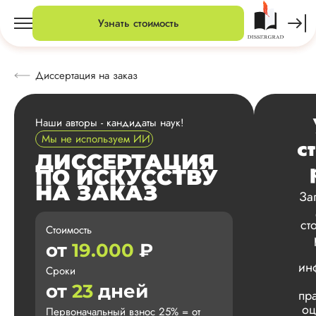
Узнать стоимость
Диссертация на заказ
Наши авторы - кандидаты наук!
Мы не используем ИИ
с
ДИССЕРТАЦИЯ
ПО ИСКУССТВУ
НА ЗАКАЗ
За
ст
Стоимость
от
19.000
₽
ин
Сроки
от
23
дней
пр
оц
Первоначальный взнос 25% = от