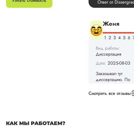
Узнать стоимость
Вид работы:
Диссертация
Дата:
2025-08-03
Заказывал тут
диссертацию. По
срокам и стоимости
конечно, для меня
внушительно, но
выхода не оставало
не успел бы выпол
самостоятельно.
Понравилось то, чт
менеджер постоян
Смотреть все отзывы
держал меня в ку
о статусе заказа.
Структура
исследования
выполнена в...
КАК МЫ РАБОТАЕМ?
Читать полный отзы