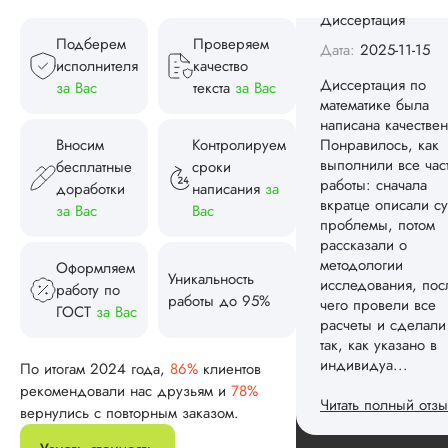
Понравилось, как
выполнили все час
Подберем
Проверяем
работы: сначала
исполнителя
качество
вкратце описали су
за Вас
текста
за Вас
проблемы, потом
рассказали о
методологии
Вносим
Контролируем
исследования, пос
бесплатные
сроки
чего провели все
доработки
написания
за
расчеты и сделали
за Вас
Вас
так, как указано в
индивидуа...
Оформляем
Читать полный отзы
Уникальность
работу по
работы до 95%
ГОСТ
за Вас
Спасибо! Передад
Ответ от Dissergra
ваши слова команд
По итогам 2024 года,
86%
клиентов
рекомендовали нас друзьям и
78%
Женя
вернулись с повторным заказом.