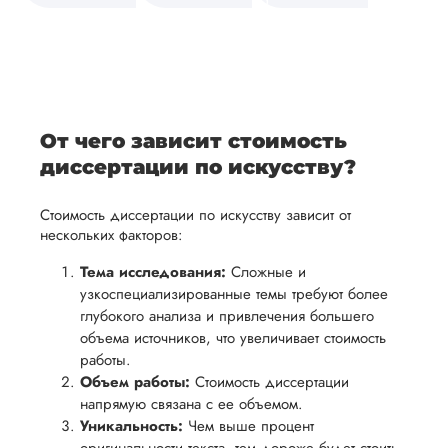
средств.
своевременно
ам
отражает
содержит
После
уточним
ваше
все
ьная
заполнения
все
уникальное
необходимые
ция,
бланка
детали и
аний.
видение
правки.
рекламации
график
исследуемой
Мы также
ваться
и
выполнения
темы.
готовы
От чего зависит стоимость
ельно
проведения
работы. В
предоставить
диссертации по искусству?
проверки
начале
помощь
работы,
сотрудничества
Стоимость диссертации по искусству зависит от
в
ния
установленная
мы
нескольких факторов:
подготовке
ого
сумма
обсудим
презентации
Тема исследования:
Сложные и
будет
и
узкоспециализированные темы требуют более
и речи
возвращена
договоримся
глубокого анализа и привлечения большего
перед
ться
заказчику.
о сроках
объема источников, что увеличивает стоимость
защитой.
работы.
Мы
выполнения,
Наша
Объем работы:
Стоимость диссертации
стремимся
чтобы
цель -
напрямую связана с ее объемом.
осуществлять
учесть
обеспечить
Уникальность:
Чем выше процент
процесс
все