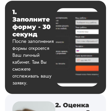
1.
Данила
Заполните
форму - 30
Вид работы:
секунд
Диссертация
После заполнения
Дата:
2025-03-15
формы откроется
Автору огромное
Ваш личный
спасибо за помощь
кабинет. Там Вы
сам подобрал
сможете
литературу, написа
оформил и провел
отслеживать вашу
подробное описан
заявку.
экспериментов,
которые сам же и
провел. Спасибо з
содействие, буду и
дальше заказывать
2. Оценка
работы здесь.