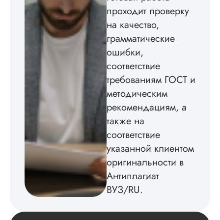
проходит проверку
истории была напи
в соответствии с
на качество,
методичкой. Автор
грамматические
создал структуру п
теме исследования
ошибки,
без воды, грамотн
соответствие
оформил, правда,
требованиям ГОСТ и
некоторые
изображения
методическим
пришлось вставлят
рекомендациям, а
мне. Услугой
бесплатного
также на
редактирования тек
соответствие
не воспользовался.
указанной клиентом
Читать полный отзы
оригинальности в
Антиплагиат
ВУЗ/RU.