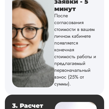
заявки - 5
минут
После
Вика
согласования
стоимости в вашем
личном кабинете
Вид работы:
появляется
Диссертация
конечная
Дата:
2025-02-19
стоимость работы и
Диссертацию напи
предлагаемый
на совесть: тут и че
структура, и грамо
первоначальный
оформление. Авто
взнос (25% от
самостоятельно
подобрал литерату
суммы).
обосновал
методологию
исследования,
грамотно выполнил
3. Расчет
расчеты и подвел и