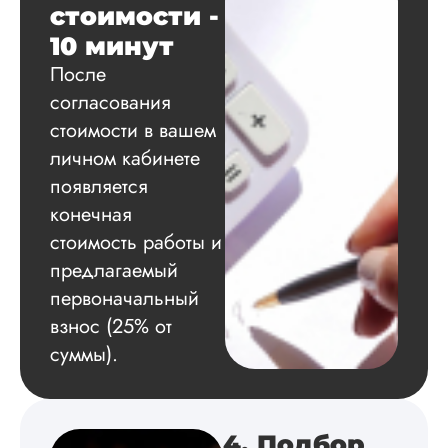
по результатам
стоимости -
исследования.
10 минут
Благодарна.
После
согласования
стоимости в вашем
Вадим
личном кабинете
появляется
конечная
Вид работы:
Диссертация
стоимость работы и
Дата:
2024-11-20
предлагаемый
первоначальный
Удобная форма
оплаты, есть
взнос (25% от
официальный дого
суммы).
работу выполнили 
оговоренные срок
сдачи, исследован
оформили в
4. Подбор
соответствии с гост