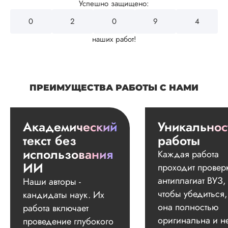
Успешно защищено:
0
2
4
3
2
наших работ!
ПРЕИМУЩЕСТВА РАБОТЫ С НАМИ
Академический
Уникальнос
текст без
работы
использования
Каждая работа
ИИ
проходит провер
антиплагиат ВУЗ,
Наши авторы -
чтобы убедиться,
кандидаты наук. Их
она полностью
работа включает
оригинальна и н
проведение глубокого