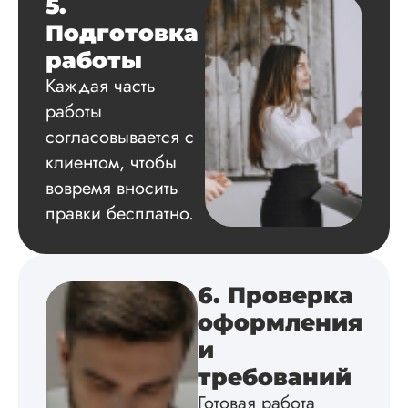
5.
структуру, список
Подготовка
литературы,
приложения,
работы
поставили ссылки 
Каждая часть
все использованн
литературные
работы
источники.
согласовывается с
Уникальность хоро
читается исследов
клиентом, чтобы
на одном дыхании
вовремя вносить
правки бесплатно.
Евгений
Иванович
6. Проверка
оформления
Вид работы:
и
Диссертация
требований
Дата:
2024-03-25
Готовая работа
Кандидатская по