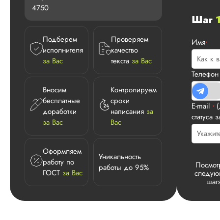
4750
Шаг
Подберем
Проверяем
Имя
*
исполнителя
качество
за Вас
текста
за Вас
Телефо
Вносим
Контролируем
бесплатные
сроки
E-mail
*
доработки
написания
за
статуса з
за Вас
Вас
Оформляем
Уникальность
работу по
Посмот
работы до 95%
ГОСТ
за Вас
следу
шаг