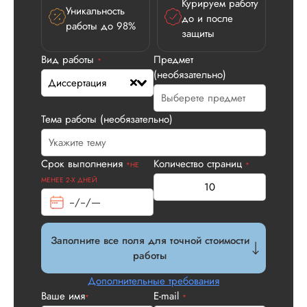
Курируем работу
Уникальность
до и после
работы до 98%
защиты
Вид работы
Предмет
Илья П.
*
(необязательно)
Диссертация
Тема работы (необязательно)
Вид работы:
Диссертация
Дата:
2026-05-21
Срок выполнения
Количество страниц
*НЕ
*
У нас с другом бы
МЕНЕЕ 2-Х ДНЕЙ
заказ на диссерта
Нас полностью
устроила стоимость
услуги, наличие
Заполните все поля для точной стоимости
официального
работы
договора. Само со
по структуре хоро
Дополнительные требования
что не было правок
Ваше имя
E-mail
*
*
все в порядке в эт