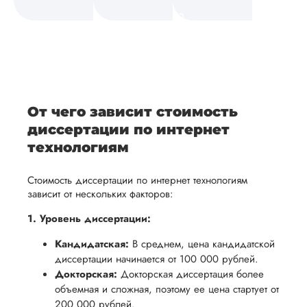
а также
и
средств.
своевременно
ам
отражает
содержит
После
уточним
ваше
все
ьная
заполнения
все
уникальное
необходимые
ция,
бланка
детали и
аний.
видение
правки.
рекламации
график
исследуемой
Мы также
ваться
и
выполнения
темы.
готовы
От чего зависит стоимость
ельно
проведения
работы. В
предоставить
диссертации по интернет
проверки
начале
помощь
технологиям
работы,
сотрудничества
в
ния
установленная
мы
Стоимость диссертации по интернет технологиям
подготовке
ого
сумма
обсудим
зависит от нескольких факторов:
презентации
будет
и
и речи
1. Уровень диссертации:
возвращена
договоримся
перед
Кандидатская:
В среднем, цена кандидатской
ться
заказчику.
о сроках
защитой.
диссертации начинается от 100 000 рублей.
Мы
выполнения,
Наша
Докторская:
Докторская диссертация более
стремимся
чтобы
цель -
объемная и сложная, поэтому ее цена стартует от
осуществлять
учесть
200 000 рублей.