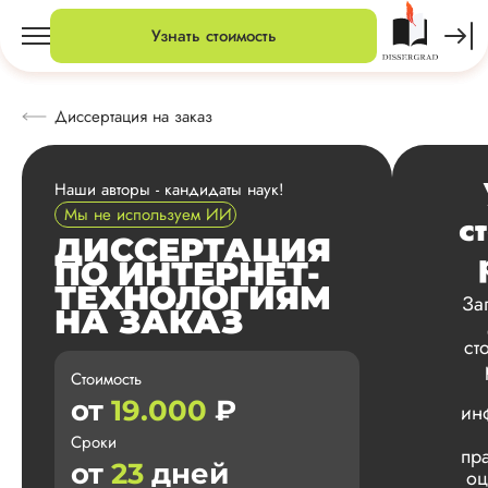
Узнать стоимость
Диссертация на заказ
Наши авторы - кандидаты наук!
Мы не используем ИИ
с
ДИССЕРТАЦИЯ
ПО ИНТЕРНЕТ-
ТЕХНОЛОГИЯМ
За
НА ЗАКАЗ
ст
Стоимость
от
19.000
₽
ин
Сроки
пр
от
23
дней
оц