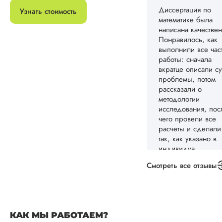
Диссертация по
Узнать стоимость
математике была
написана качествен
Понравилось, как
выполнили все час
работы: сначала
вкратце описали су
проблемы, потом
рассказали о
методологии
исследования, пос
чего провели все
расчеты и сделали
так, как указано в
индивидуа...
Смотреть все отзывы
Читать полный отзы
Спасибо! Передад
Ответ от Dissergra
ваши слова команд
КАК МЫ РАБОТАЕМ?