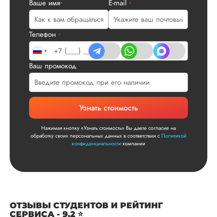
Ваше имя
E-mail
*
*
Телефон
*
Ваш промокод
Илья П.
Узнать стоимость
Вид работы:
Диссертация
Нажимая кнопку «Узнать стоимость» Вы даете согласие на
обработку своих персональных данных в соответствии с
Политикой
Дата:
2026-05-21
конфиденциальности
компании
У нас с другом бы
заказ на диссерта
Нас полностью
устроила стоимость
услуги, наличие
ОТЗЫВЫ СТУДЕНТОВ И РЕЙТИНГ
официального
СЕРВИСА - 9.2 ⭐
договора. Само со