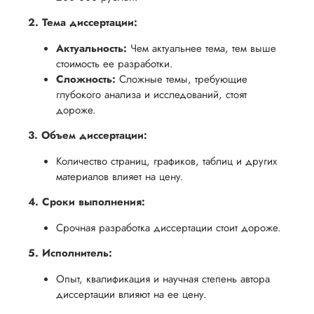
обеспечить
процесс
все
вам
2. Тема диссертации:
возврата
аспекты
уверенность
имые
способом,
написания
Актуальность:
Чем актуальнее тема, тем выше
в своей
стоимость ее разработки.
удобным
работы.
работе и
Сложность:
Сложные темы, требующие
для вас,
помочь
глубокого анализа и исследований, стоят
в
вам
дороже.
ния
разумные
успешно
3. Объем диссертации:
нциальности
сроки
пройти
после
Количество страниц, графиков, таблиц и других
процесс
утверждения
материалов влияет на цену.
защиты
запроса
научной
4. Сроки выполнения:
на
работы.
Срочная разработка диссертации стоит дороже.
возврат.
5. Исполнитель:
Опыт, квалификация и научная степень автора
диссертации влияют на ее цену.