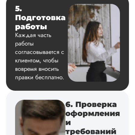
сдачи, исследован
5.
оформили в
Подготовка
соответствии с гост
Взаимодействие с
работы
клиентами адекват
Каждая часть
подробно
проконсультирова
работы
по всем вопросам.
согласовывается с
Благодарен.
клиентом, чтобы
вовремя вносить
правки бесплатно.
Инна
6. Проверка
Вид работы:
Диссертация
оформления
Дата:
2024-04-29
и
Магистерскую
требований