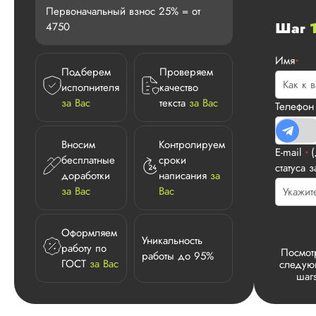
Первоначальный взнос 25% = от
Шаг
4750
Имя
*
Подберем
Проверяем
исполнителя
качество
за Вас
текста
за Вас
Телефо
Вносим
Контролируем
E-mail
*
бесплатные
сроки
статуса з
доработки
написания
за
за Вас
Вас
Оформляем
Уникальность
работу по
Посмот
работы до 95%
ГОСТ
за Вас
следу
шаг