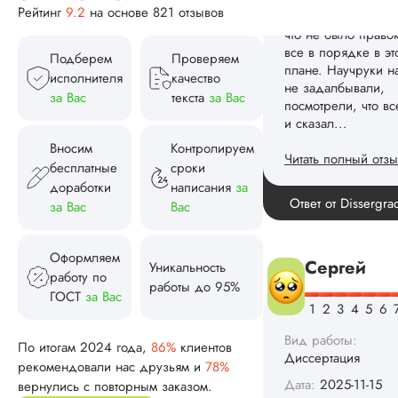
Рейтинг
9.2
на основе 821 отзывов
по структуре хоро
что не было правок
все в порядке в эт
Подберем
Проверяем
плане. Научруки н
исполнителя
качество
не задалбывали,
за Вас
текста
за Вас
посмотрели, что вс
и сказал...
Вносим
Контролируем
Читать полный отзы
бесплатные
сроки
доработки
написания
за
Читаем ваши слова 
Ответ от Dissergra
за Вас
Вас
улыбкой! Спасибо.
Оформляем
Сергей
Уникальность
работу по
работы до 95%
ГОСТ
за Вас
Вид работы:
По итогам 2024 года,
86%
клиентов
Диссертация
рекомендовали нас друзьям и
78%
Дата:
2025-11-15
вернулись с повторным заказом.