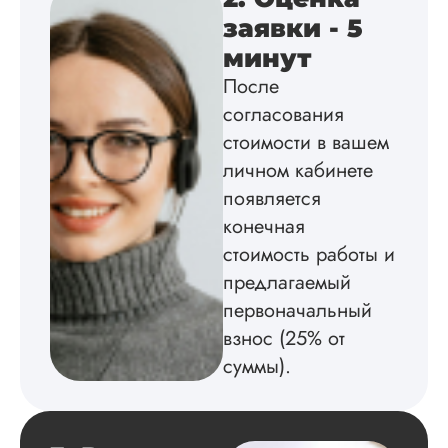
выполнена в...
заявки - 5
Читать полный отзы
минут
После
согласования
Данила
стоимости в вашем
личном кабинете
появляется
Вид работы:
Диссертация
конечная
Дата:
2025-03-15
стоимость работы и
предлагаемый
Автору огромное
спасибо за помощь
первоначальный
сам подобрал
взнос (25% от
литературу, написа
суммы).
оформил и провел
подробное описан
экспериментов,
которые сам же и
провел. Спасибо з