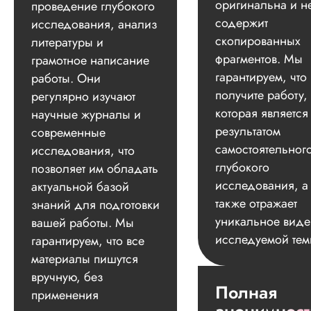
оригинальна и н
проведение глубокого
содержит
исследования, анализ
скопированных
литературы и
фрагментов. Мы
грамотное написание
гарантируем, что
работы. Они
получите работу,
регулярно изучают
которая является
научные журналы и
результатом
современные
самостоятельног
исследования, что
глубокого
позволяет им обладать
исследования, а
актуальной базой
также отражает
знаний для подготовки
уникальное вид
вашей работы. Мы
исследуемой тем
гарантируем, что все
материалы пишутся
вручную, без
Полная
применения