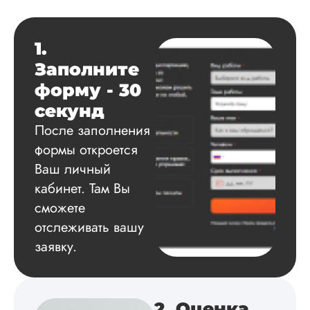
Женя
1.
Заполните
Вид работы:
Диссертация
форму - 30
Дата:
2025-08-03
секунд
Заказывал тут
После заполнения
диссертацию. По
формы откроется
срокам и стоимости
Ваш личный
конечно, для меня
внушительно, но
кабинет. Там Вы
выхода не оставало
сможете
не успел бы выпол
самостоятельно.
отслеживать вашу
Понравилось то, чт
заявку.
менеджер постоян
держал меня в ку
о статусе заказа.
Структура
исследования
2. Оценка