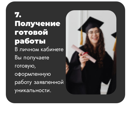
Диссертация
Дата:
2024-03-25
7.
Кандидатская по
Получение
истории была напи
готовой
в соответствии с
методичкой. Автор
работы
создал структуру п
В личном кабинете
теме исследования
без воды, грамотн
Вы получаете
оформил, правда,
готовую,
некоторые
изображения
оформленную
пришлось вставлят
работу заявленной
мне. Услугой
уникальности.
бесплатного
редактирования тек
не воспользовался.
Читать полный отзы