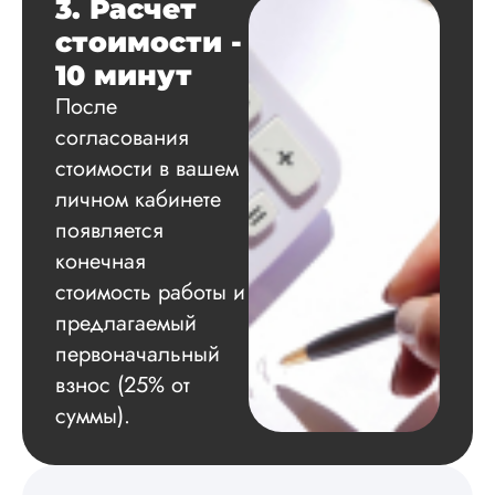
3. Расчет
содействие, буду и
стоимости -
дальше заказывать
работы здесь.
10 минут
После
согласования
Вика
стоимости в вашем
личном кабинете
появляется
Вид работы:
конечная
Диссертация
стоимость работы и
Дата:
2025-02-19
предлагаемый
Диссертацию напи
первоначальный
на совесть: тут и че
взнос (25% от
структура, и грамо
оформление. Авто
суммы).
самостоятельно
подобрал литерату
обосновал
методологию