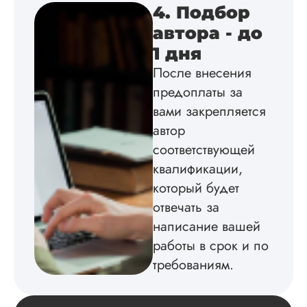
4. Подбор
исследования,
грамотно выполнил
автора - до
расчеты и подвел и
1 дня
по результатам
исследования.
После внесения
Благодарна.
предоплаты за
вами закрепляется
автор
Вадим
соответствующей
квалификации,
который будет
Вид работы:
отвечать за
Диссертация
написание вашей
Дата:
2024-11-20
работы в срок и по
Удобная форма
требованиям.
оплаты, есть
официальный дого
работу выполнили 
оговоренные срок