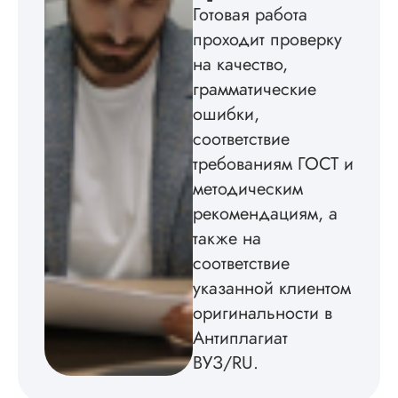
диссертацию по
Готовая работа
философии написа
проходит проверку
на твердую 5.
Грамотно оформил
на качество,
структуру, список
грамматические
литературы,
приложения,
ошибки,
поставили ссылки 
соответствие
все использованн
требованиям ГОСТ и
литературные
источники.
методическим
Уникальность хоро
рекомендациям, а
читается исследов
на одном дыхании
также на
соответствие
указанной клиентом
Евгений
оригинальности в
Иванович
Антиплагиат
ВУЗ/RU.
Вид работы: