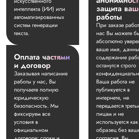
анонимност
искусственного
защита ваш
интеллекта (ИИ) или
работы
автоматизированных
систем генерации
При заказе работ
текста.
нас Вы можете б
абсолютно увере
ваше имя, данны
Оплата частями
содержание раб
и договор
останутся строго
Заказывая написание
конфиденциальн
работы у нас, Вы
Ваша работа не
получаете полную
публикуется в
юридическую
интернете, не
безопасность. Мы
передается треть
фиксируем все
лицам и не
условия в
используется как
официальном
образец без ваш
договоре: сроки и
согласия. Вы