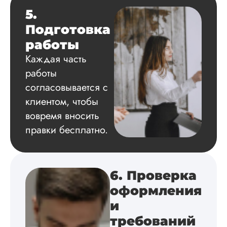
Диссертация
5.
Дата:
2024-04-29
Подготовка
Магистерскую
работы
диссертацию по
философии написа
Каждая часть
на твердую 5.
работы
Грамотно оформил
структуру, список
согласовывается с
литературы,
клиентом, чтобы
приложения,
вовремя вносить
поставили ссылки 
все использованн
правки бесплатно.
литературные
источники.
Уникальность хоро
читается исследов
6. Проверка
на одном дыхании
оформления
и
Евгений
требований