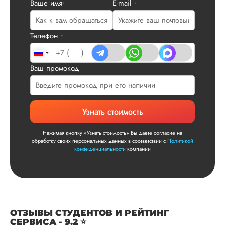
Ваше имя
E-mail
Нас полностью
*
*
устроила стоимость
услуги, наличие
официального
Телефон
*
договора. Само со
по структуре хоро
что не было правок
Ваш промокод
все в порядке в эт
плане. Научруки н
не задалбывали,
посмотрели, что вс
Узнать стоимость
и сказал...
Читать полный отзы
Нажимая кнопку «Узнать стоимость» Вы даете согласие на
обработку своих персональных данных в соответствии с
Политикой
конфиденциальности
компании
Читаем ваши слова 
Ответ от Dissergra
улыбкой! Спасибо.
Сергей
ОТЗЫВЫ СТУДЕНТОВ И РЕЙТИНГ
СЕРВИСА - 9.2 ⭐