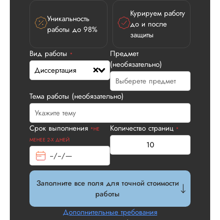
Курируем работу
Уникальность
до и после
работы до 98%
защиты
Вид работы
Предмет
*
(необязательно)
Диссертация
Тема работы (необязательно)
Илья П.
Срок выполнения
Количество страниц
*НЕ
*
МЕНЕЕ 2-Х ДНЕЙ
Вид работы:
Диссертация
Заполните все поля для точной стоимости
Дата:
2026-05-21
работы
У нас с другом бы
Дополнительные требования
заказ на диссерта