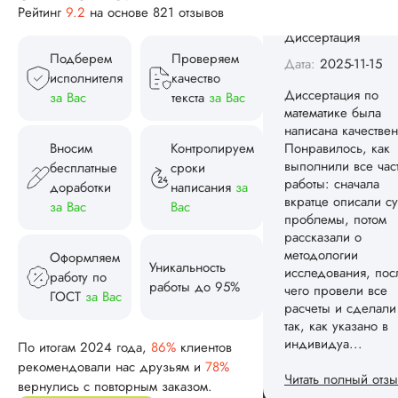
Рейтинг
9.2
на основе 821 отзывов
Вид работы:
Диссертация
Подберем
Проверяем
Дата:
2025-11-15
исполнителя
качество
Диссертация по
за Вас
текста
за Вас
математике была
написана качествен
Вносим
Контролируем
Понравилось, как
выполнили все час
бесплатные
сроки
работы: сначала
доработки
написания
за
вкратце описали су
за Вас
Вас
проблемы, потом
рассказали о
методологии
Оформляем
Уникальность
исследования, пос
работу по
работы до 95%
чего провели все
ГОСТ
за Вас
расчеты и сделали
так, как указано в
индивидуа...
По итогам 2024 года,
86%
клиентов
рекомендовали нас друзьям и
78%
Читать полный отзы
вернулись с повторным заказом.