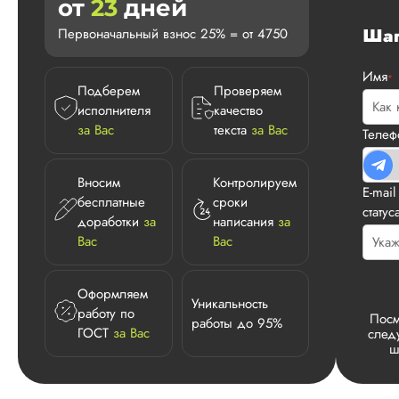
от
23
дней
Ша
Первоначальный взнос 25% = от 4750
Имя
*
Подберем
Проверяем
исполнителя
качество
за Вас
текста
за Вас
Теле
Вносим
Контролируем
E-mai
бесплатные
сроки
статус
доработки
за
написания
за
Вас
Вас
Оформляем
Уникальность
работу по
Посм
работы до 95%
ГОСТ
за Вас
след
ш