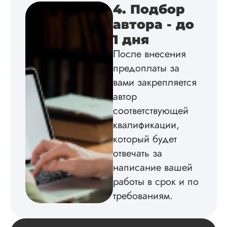
Удобная форма
4. Подбор
оплаты, есть
автора - до
официальный дого
работу выполнили 
1 дня
оговоренные срок
После внесения
сдачи, исследован
оформили в
предоплаты за
соответствии с гост
вами закрепляется
Взаимодействие с
клиентами адекват
автор
подробно
соответствующей
проконсультирова
квалификации,
по всем вопросам.
Благодарен.
который будет
отвечать за
написание вашей
Инна
работы в срок и по
требованиям.
Вид работы: