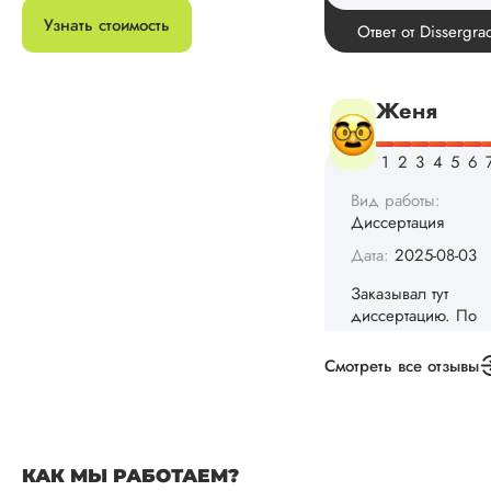
Спасибо! Передад
Узнать стоимость
Ответ от Dissergra
ваши слова команд
Женя
Вид работы:
Диссертация
Дата:
2025-08-03
Заказывал тут
диссертацию. По
срокам и стоимости
конечно, для меня
Смотреть все отзывы
внушительно, но
выхода не оставало
не успел бы выпол
самостоятельно.
Понравилось то, чт
КАК МЫ РАБОТАЕМ?