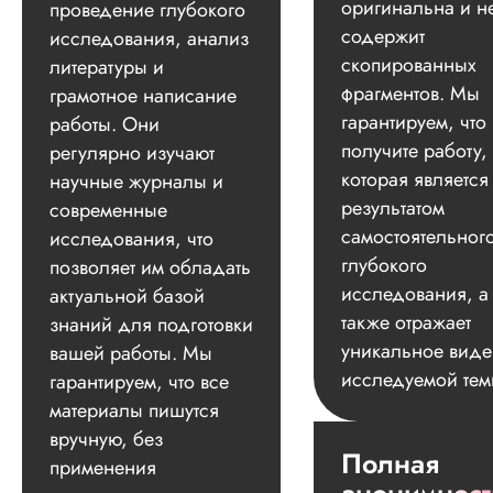
оригинальна и н
проведение глубокого
содержит
исследования, анализ
скопированных
литературы и
фрагментов. Мы
грамотное написание
гарантируем, что
работы. Они
получите работу,
регулярно изучают
которая является
научные журналы и
результатом
современные
самостоятельног
исследования, что
глубокого
позволяет им обладать
исследования, а
актуальной базой
также отражает
знаний для подготовки
уникальное вид
вашей работы. Мы
исследуемой тем
гарантируем, что все
материалы пишутся
вручную, без
Полная
применения