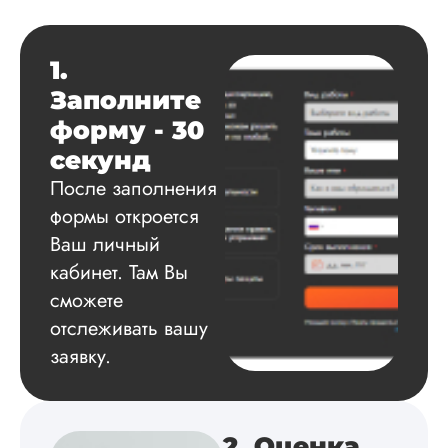
менеджер постоян
держал меня в ку
о статусе заказа.
Структура
1.
исследования
Заполните
выполнена в...
форму - 30
Читать полный отзы
секунд
После заполнения
Данила
формы откроется
Ваш личный
кабинет. Там Вы
Вид работы:
сможете
Диссертация
отслеживать вашу
Дата:
2025-03-15
заявку.
Автору огромное
спасибо за помощь
сам подобрал
литературу, написа
2. Оценка