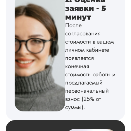
оформил и провел
подробное описан
заявки - 5
экспериментов,
минут
которые сам же и
провел. Спасибо з
После
содействие, буду и
согласования
дальше заказывать
стоимости в вашем
работы здесь.
личном кабинете
появляется
Вика
конечная
стоимость работы и
предлагаемый
первоначальный
Вид работы:
Диссертация
взнос (25% от
Дата:
2025-02-19
суммы).
Диссертацию напи
на совесть: тут и че
структура, и грамо