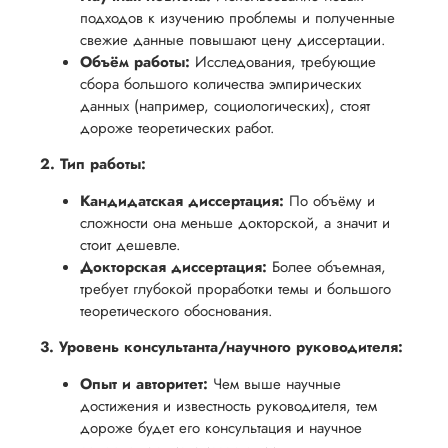
обеспечить
процесс
все
подходов к изучению проблемы и полученные
вам
возврата
свежие данные повышают цену диссертации.
аспекты
уверенность
Объём работы:
Исследования, требующие
имые
способом,
написания
в своей
сбора большого количества эмпирических
удобным
работы.
работе и
данных (например, социологических), стоят
для вас,
дороже теоретических работ.
помочь
в
вам
2. Тип работы:
ния
разумные
успешно
нциальности
сроки
Кандидатская диссертация:
По объёму и
пройти
после
сложности она меньше докторской, а значит и
процесс
стоит дешевле.
утверждения
защиты
Докторская диссертация:
Более объемная,
запроса
научной
требует глубокой проработки темы и большого
на
работы.
теоретического обоснования.
возврат.
3. Уровень консультанта/научного руководителя:
Опыт и авторитет:
Чем выше научные
достижения и известность руководителя, тем
дороже будет его консультация и научное