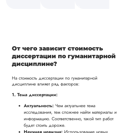
а также
и
средств.
своевременно
ам
отражает
содержит
После
уточним
ваше
все
ьная
заполнения
все
уникальное
необходимые
ция,
бланка
детали и
аний.
видение
правки.
рекламации
график
исследуемой
Мы также
ваться
и
выполнения
темы.
готовы
От чего зависит стоимость
ельно
проведения
работы. В
предоставить
диссертации по гуманитарной
проверки
начале
помощь
дисциплине?
работы,
сотрудничества
в
ния
установленная
мы
На стоимость диссертации по гуманитарной
подготовке
ого
сумма
обсудим
дисциплине влияет ряд факторов:
презентации
будет
и
и речи
1. Тема диссертации:
возвращена
договоримся
перед
Актуальность:
Чем актуальнее тема
ться
заказчику.
о сроках
защитой.
исследования, тем сложнее найти материалы и
Мы
выполнения,
Наша
информацию. Соответственно, такой тип работ
стремимся
чтобы
цель -
будет стоить дороже.
осуществлять
учесть
Научная новизна:
Использование новых