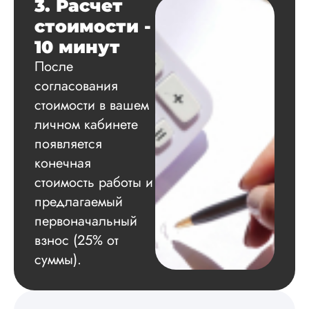
3. Расчет
оформление. Авто
самостоятельно
стоимости -
подобрал литерату
10 минут
обосновал
методологию
После
исследования,
согласования
грамотно выполнил
расчеты и подвел и
стоимости в вашем
по результатам
личном кабинете
исследования.
Благодарна.
появляется
конечная
стоимость работы и
Вадим
предлагаемый
первоначальный
взнос (25% от
Вид работы:
суммы).
Диссертация
Дата:
2024-11-20