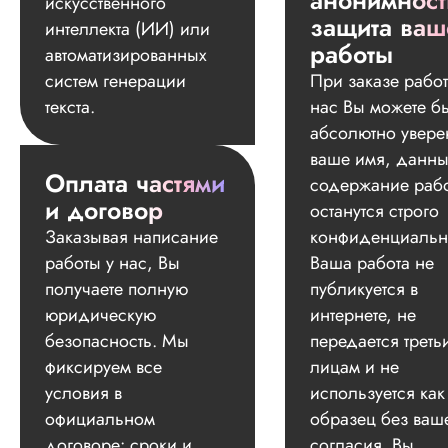
анонимност
искусственного
защита ваш
интеллекта (ИИ) или
работы
автоматизированных
систем генерации
При заказе работ
текста.
нас Вы можете б
абсолютно увере
ваше имя, данны
Оплата частями
содержание раб
и договор
останутся строго
Заказывая написание
конфиденциальн
работы у нас, Вы
Ваша работа не
получаете полную
публикуется в
юридическую
интернете, не
безопасность. Мы
передается треть
фиксируем все
лицам и не
условия в
используется как
официальном
образец без ваш
договоре: сроки и
согласия. Вы