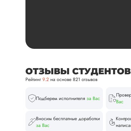
ОТЗЫВЫ СТУДЕНТОВ И
Рейтинг
9.2
на основе 821 отзывов
Провер
Подберем исполнителя
за Вас
Вас
Вносим бесплатные доработки
Контро
за Вас
напис