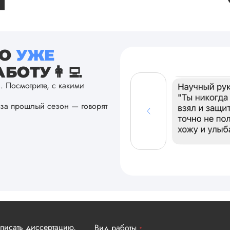
ТО
УЖЕ
БОТУ👩‍💻
а. Посмотрите, с какими
за прошлый сезон — говорят
аписать диссертацию,
Вид работы
*