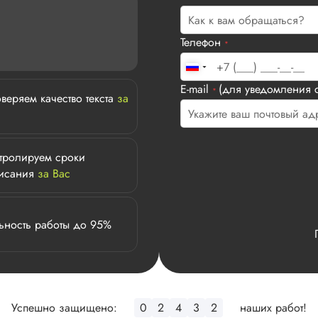
Телефон
*
E-mail
(для уведомления с
*
веряем качество текста
за
тролируем сроки
исания
за Вас
ьность работы до 95%
Успешно защищено:
0
2
4
3
2
наших работ!