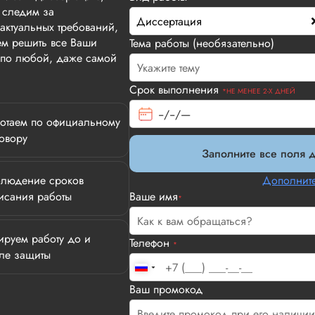
 следим за
Диссертация
актуальных требований,
м решить все Ваши
Тема работы (необязательно)
т по любой, даже самой
Срок выполнения
*НЕ МЕНЕЕ 2-Х ДНЕЙ
отаем по официальному
овору
Заполните все поля д
людение сроков
Дополните
исания работы
Ваше имя
*
ируем работу до и
Телефон
*
ле защиты
Илья П.
Ваш промокод