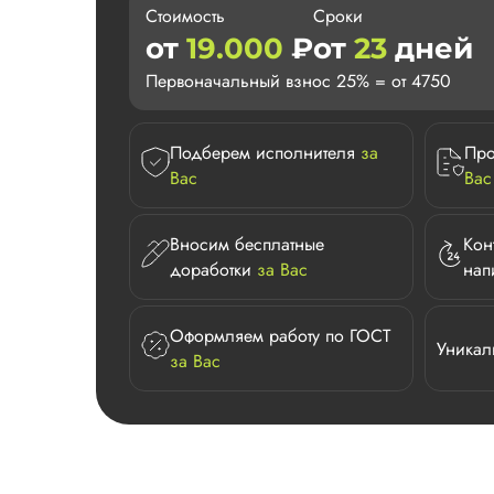
Стоимость
Сроки
от
19.000
₽
от
23
дней
Первоначальный взнос 25% = от 4750
Подберем исполнителя
за
Про
Вас
Вас
Вносим бесплатные
Кон
доработки
за Вас
нап
Оформляем работу по ГОСТ
Уникал
за Вас