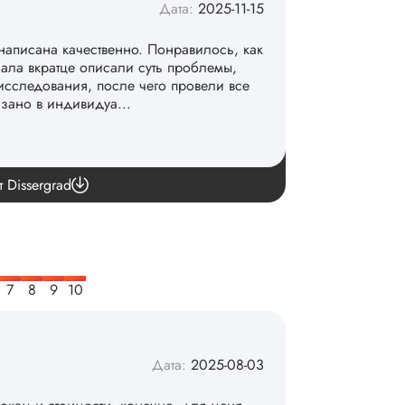
Дата:
2025-11-15
написана качественно. Понравилось, как
чала вкратце описали суть проблемы,
исследования, после чего провели все
азано в индивидуа...
команде. 👏
т Dissergrad
Дата:
2025-08-03
рокам и стоимости, конечно, для меня