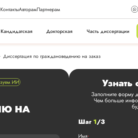
ы
Контакты
Авторам
Партнерам
Кандидатская
Докторская
Часть диссертации
Диссертация по граждановедению на заказ
Узнать 
ьзуем ИИ
Заполните форму д
Чем больше инфор
бу
ИЮ НА
Шаг
1
/3
Имя
*