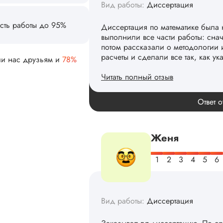
Вид работы:
Диссертация
сть работы до 95%
Диссертация по математике была 
выполнили все части работы: сна
потом рассказали о методологии 
расчеты и сделали все так, как ук
ли нас друзьям и
78%
Читать полный отзыв
Спасибо! Передадим ваши слова 
Ответ о
Женя
Вид работы:
Диссертация
Заказывал тут диссертацию. По с