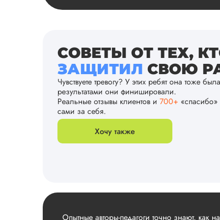
СОВЕТЫ ОТ ТЕХ, К
ЗАЩИТИЛ
СВОЮ РА
Чувствуете тревогу? У этих ребят она тоже был
результатами они финишировали.
Реальные отзывы клиентов и
700+
«спасибо» 
сами за себя.
Хочу также
Опытные авторы-педагоги точно знают, как н