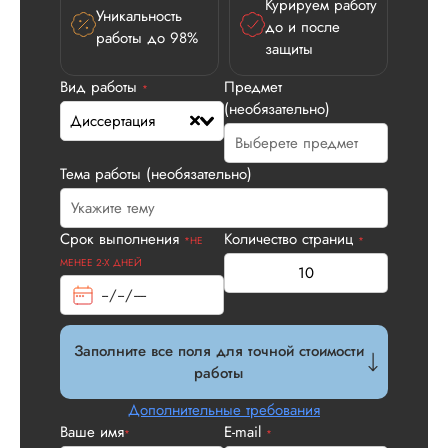
Курируем работу
Уникальность
до и после
работы до 98%
защиты
Вид работы
Предмет
*
(необязательно)
Диссертация
Тема работы (необязательно)
Илья П.
Срок выполнения
Количество страниц
*НЕ
*
МЕНЕЕ 2-Х ДНЕЙ
Вид работы:
Диссертация
Дата:
2026-05-21
Заполните все поля для точной стоимости
работы
У нас с другом бы
заказ на диссерта
Дополнительные требования
Нас полностью
Ваше имя
E-mail
*
*
устроила стоимость