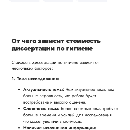
средств.
своевременно
ам
отражает
содержит
После
уточним
ваше
все
ьная
заполнения
все
уникальное
необходимые
ция,
бланка
детали и
аний.
видение
правки.
рекламации
график
исследуемой
Мы также
ваться
и
выполнения
темы.
готовы
От чего зависит стоимость
ельно
проведения
работы. В
предоставить
диссертации по гигиене
проверки
начале
помощь
работы,
сотрудничества
Стоимость диссертации по гигиене зависит от
в
ния
установленная
мы
нескольких факторов:
подготовке
ого
сумма
обсудим
презентации
1. Тема исследования:
будет
и
и речи
Актуальность темы:
Чем актуальнее тема, тем
возвращена
договоримся
перед
больше вероятность, что работа будет
ться
заказчику.
о сроках
защитой.
востребована и высоко оценена.
Мы
выполнения,
Наша
Сложность темы:
Более сложные темы требуют
стремимся
чтобы
больше времени и усилий для исследования,
цель -
осуществлять
учесть
что может увеличить стоимость.
обеспечить
процесс
Наличие источников информации:
все