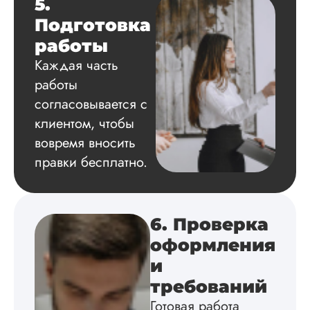
5.
Дата:
2024-04-29
Подготовка
Магистерскую
диссертацию по
работы
философии написа
Каждая часть
на твердую 5.
Грамотно оформил
работы
структуру, список
согласовывается с
литературы,
клиентом, чтобы
приложения,
поставили ссылки 
вовремя вносить
все использованн
правки бесплатно.
литературные
источники.
Уникальность хоро
читается исследов
на одном дыхании
6. Проверка
оформления
и
Евгений
требований
Иванович
Готовая работа