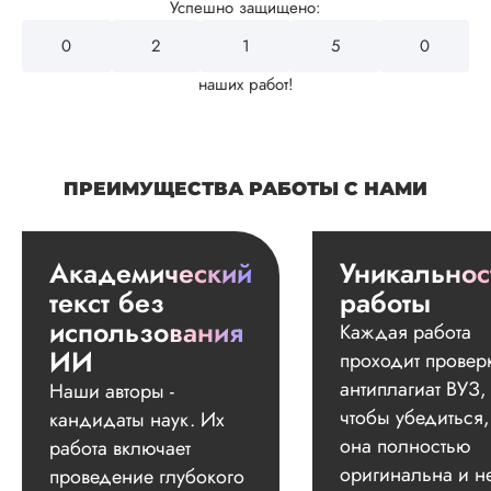
Успешно защищено:
0
2
4
3
2
наших работ!
ПРЕИМУЩЕСТВА РАБОТЫ С НАМИ
Академический
Уникальнос
текст без
работы
использования
Каждая работа
ИИ
проходит провер
антиплагиат ВУЗ,
Наши авторы -
чтобы убедиться,
кандидаты наук. Их
она полностью
работа включает
оригинальна и н
проведение глубокого