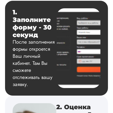
о статусе заказа.
Структура
1.
исследования
выполнена в...
Заполните
форму - 30
Читать полный отзы
секунд
После заполнения
Данила
формы откроется
Ваш личный
кабинет. Там Вы
Вид работы:
сможете
Диссертация
отслеживать вашу
Дата:
2025-03-15
заявку.
Автору огромное
спасибо за помощь
сам подобрал
литературу, написа
2. Оценка
оформил и провел
подробное описан