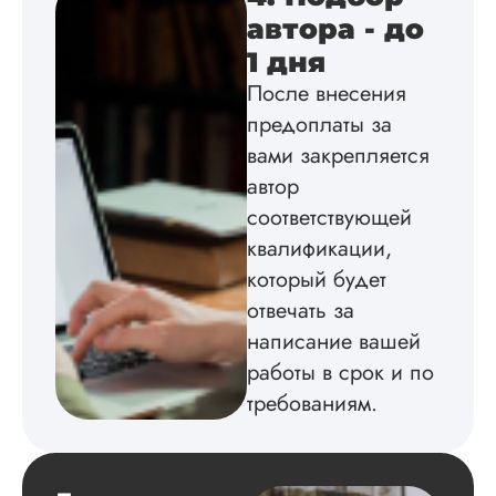
официальный дого
автора - до
работу выполнили 
1 дня
оговоренные срок
сдачи, исследован
После внесения
оформили в
предоплаты за
соответствии с гост
Взаимодействие с
вами закрепляется
клиентами адекват
автор
подробно
соответствующей
проконсультирова
по всем вопросам.
квалификации,
Благодарен.
который будет
отвечать за
написание вашей
Инна
работы в срок и по
требованиям.
Вид работы:
Диссертация