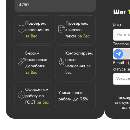
4750
Шаг
Подберем
Проверяем
Имя
*
исполнителя
качество
за Вас
текста
за Вас
Телефо
Вносим
Контролируем
бесплатные
сроки
E-mail
*
доработки
написания
за
статуса з
за Вас
Вас
Оформляем
Уникальность
работу по
Посмот
работы до 95%
ГОСТ
за Вас
следу
шаг