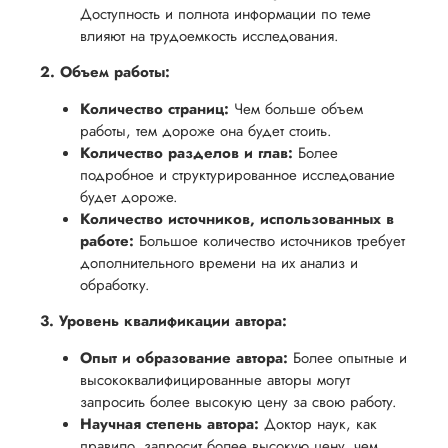
вам
Доступность и полнота информации по теме
возврата
аспекты
уверенность
влияют на трудоемкость исследования.
имые
способом,
написания
в своей
удобным
работы.
2. Объем работы:
работе и
для вас,
помочь
Количество страниц:
Чем больше объем
в
работы, тем дороже она будет стоить.
вам
ния
разумные
Количество разделов и глав:
Более
успешно
нциальности
сроки
подробное и структурированное исследование
пройти
будет дороже.
после
процесс
Количество источников, использованных в
утверждения
защиты
работе:
Большое количество источников требует
запроса
научной
дополнительного времени на их анализ и
на
обработку.
работы.
возврат.
3. Уровень квалификации автора:
Опыт и образование автора:
Более опытные и
высококвалифицированные авторы могут
запросить более высокую цену за свою работу.
Научная степень автора:
Доктор наук, как
правило, запросит более высокую цену, чем