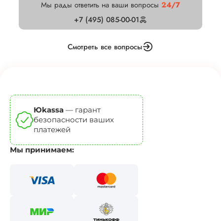
Мы рады ответить на ваши вопросы
24/7
+7 (495) 085-00-01
Смотреть все вопросы
Юkassa
— гарант
безопасности ваших
платежей
Мы принимаем: