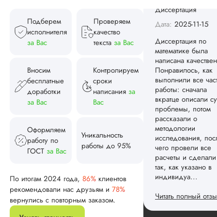
Диссертация
Дата:
2025-11-15
Подберем
Проверяем
исполнителя
качество
Диссертация по
за Вас
текста
за Вас
математике была
написана качествен
Понравилось, как
Вносим
Контролируем
выполнили все час
бесплатные
сроки
работы: сначала
доработки
написания
за
вкратце описали су
за Вас
Вас
проблемы, потом
рассказали о
методологии
Оформляем
исследования, пос
Уникальность
работу по
чего провели все
работы до 95%
ГОСТ
за Вас
расчеты и сделали
так, как указано в
индивидуа...
По итогам 2024 года,
86%
клиентов
рекомендовали нас друзьям и
78%
Читать полный отзы
вернулись с повторным заказом.
Спасибо! Передад
Ответ от Dissergra