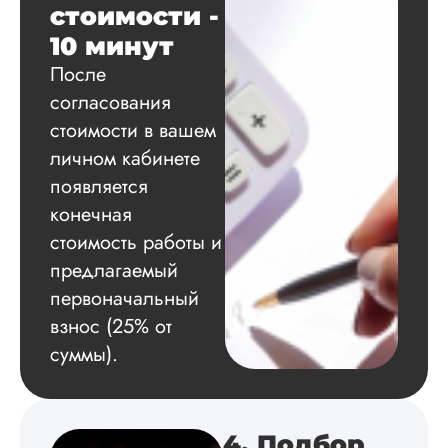
стоимости -
подобрал литерату
обосновал
10 минут
методологию
После
исследования,
грамотно выполнил
согласования
расчеты и подвел и
стоимости в вашем
по результатам
исследования.
личном кабинете
Благодарна.
появляется
конечная
стоимость работы и
Вадим
предлагаемый
первоначальный
взнос (25% от
Вид работы:
суммы).
Диссертация
Дата:
2024-11-20
Удобная форма
4. Подбор
оплаты, есть