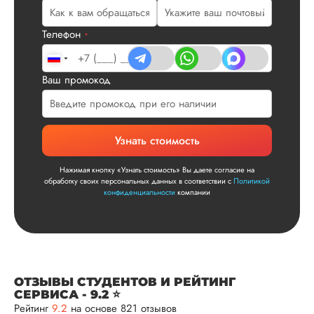
услуги, наличие
официального
Телефон
*
договора. Само со
по структуре хоро
что не было правок
Ваш промокод
все в порядке в эт
плане. Научруки н
не задалбывали,
посмотрели, что вс
и сказал...
Узнать стоимость
Читать полный отзы
Нажимая кнопку «Узнать стоимость» Вы даете согласие на
обработку своих персональных данных в соответствии с
Политикой
конфиденциальности
компании
Читаем ваши слова 
Ответ от Dissergra
улыбкой! Спасибо.
Сергей
ОТЗЫВЫ СТУДЕНТОВ И РЕЙТИНГ
СЕРВИСА - 9.2 ⭐
Рейтинг
9.2
на основе 821 отзывов
Вид работы: