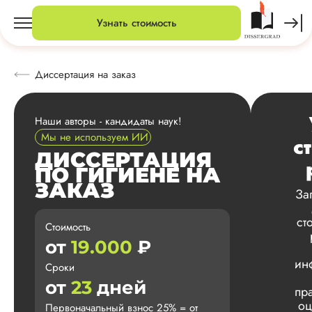
Узнать стоимость
Диссертация на заказ
Наши авторы - кандидаты наук!
Мы не используем ИИ
с
ДИССЕРТАЦИЯ
ПО ГИГИЕНЕ НА
ЗАКАЗ
За
ст
Стоимость
от
19.000
₽
ин
Сроки
от
23
дней
пр
оц
Первоначальный взнос 25% = от