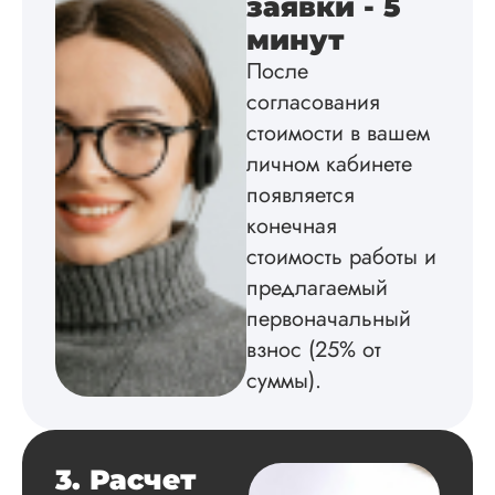
заявки - 5
экспериментов,
минут
которые сам же и
провел. Спасибо з
После
содействие, буду и
согласования
дальше заказывать
работы здесь.
стоимости в вашем
личном кабинете
появляется
Вика
конечная
стоимость работы и
предлагаемый
Вид работы:
первоначальный
Диссертация
взнос (25% от
Дата:
2025-02-19
суммы).
Диссертацию напи
на совесть: тут и че
структура, и грамо
оформление. Авто
3. Расчет
самостоятельно