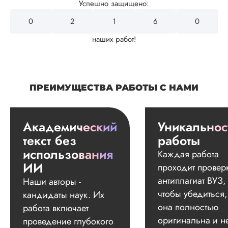
Успешно защищено:
0
2
4
3
2
наших работ!
ПРЕИМУЩЕСТВА РАБОТЫ С НАМИ
Академический
Уникальнос
текст без
работы
использования
Каждая работа
ИИ
проходит провер
антиплагиат ВУЗ,
Наши авторы -
чтобы убедиться,
кандидаты наук. Их
она полностью
работа включает
оригинальна и н
проведение глубокого