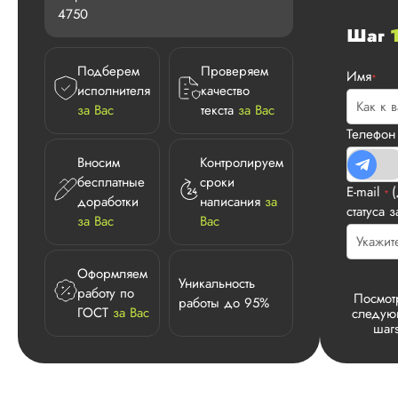
4750
Шаг
Подберем
Проверяем
Имя
*
исполнителя
качество
за Вас
текста
за Вас
Телефо
Вносим
Контролируем
бесплатные
сроки
E-mail
*
доработки
написания
за
статуса з
за Вас
Вас
Оформляем
Уникальность
работу по
Посмот
работы до 95%
ГОСТ
за Вас
следу
шаг