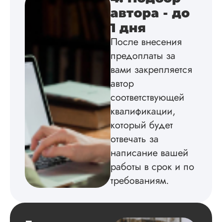
автора - до
Вид работы:
1 дня
Диссертация
После внесения
Дата:
2024-04-29
предоплаты за
Магистерскую
вами закрепляется
диссертацию по
автор
философии написа
соответствующей
на твердую 5.
Грамотно оформил
квалификации,
структуру, список
который будет
литературы,
приложения,
отвечать за
поставили ссылки 
написание вашей
все использованн
работы в срок и по
литературные
источники.
требованиям.
Уникальность хоро
читается исследов
на одном дыхании