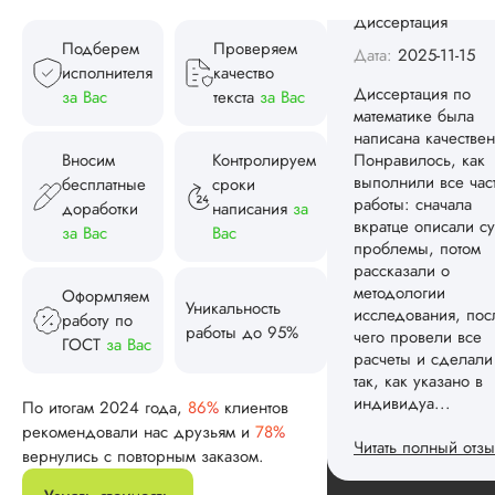
индивидуа...
Подберем
Проверяем
Читать полный отзы
исполнителя
качество
Спасибо! Передад
за Вас
текста
за Вас
Ответ от Dissergra
ваши слова команд
Вносим
Контролируем
Женя
бесплатные
сроки
доработки
написания
за
за Вас
Вас
Вид работы:
Оформляем
Диссертация
Уникальность
работу по
Дата:
2025-08-03
работы до 95%
ГОСТ
за Вас
Заказывал тут
диссертацию. По
По итогам 2024 года,
86%
клиентов
срокам и стоимости
рекомендовали нас друзьям и
78%
конечно, для меня
вернулись с повторным заказом.
внушительно, но
выхода не оставало