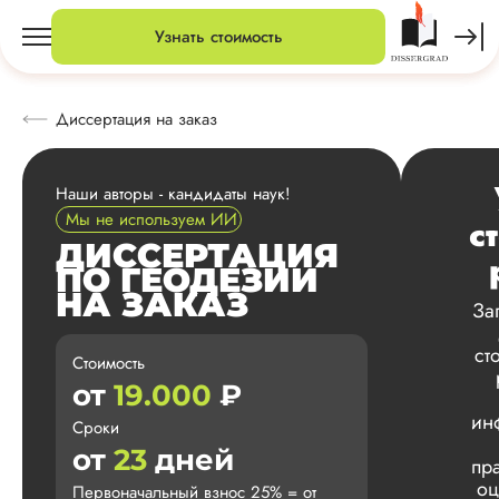
Узнать стоимость
Диссертация на заказ
Наши авторы - кандидаты наук!
Мы не используем ИИ
с
ДИССЕРТАЦИЯ
ПО ГЕОДЕЗИИ
НА ЗАКАЗ
За
ст
Стоимость
от
19.000
₽
ин
Сроки
от
23
дней
пр
оц
Первоначальный взнос 25% = от