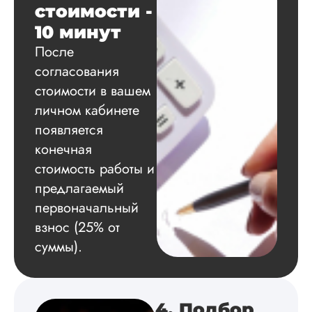
Диссертация
стоимости -
Дата:
2024-11-20
10 минут
После
Удобная форма
оплаты, есть
согласования
официальный дого
стоимости в вашем
работу выполнили 
оговоренные срок
личном кабинете
сдачи, исследован
появляется
оформили в
конечная
соответствии с гост
Взаимодействие с
стоимость работы и
клиентами адекват
предлагаемый
подробно
проконсультирова
первоначальный
по всем вопросам.
взнос (25% от
Благодарен.
суммы).
Инна
4. Подбор