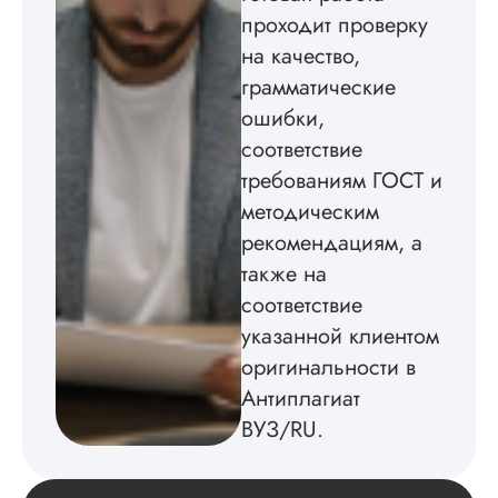
бесплатного
проходит проверку
редактирования тек
на качество,
не воспользовался.
грамматические
Читать полный отзы
ошибки,
соответствие
требованиям ГОСТ и
методическим
рекомендациям, а
также на
соответствие
указанной клиентом
оригинальности в
Антиплагиат
ВУЗ/RU.