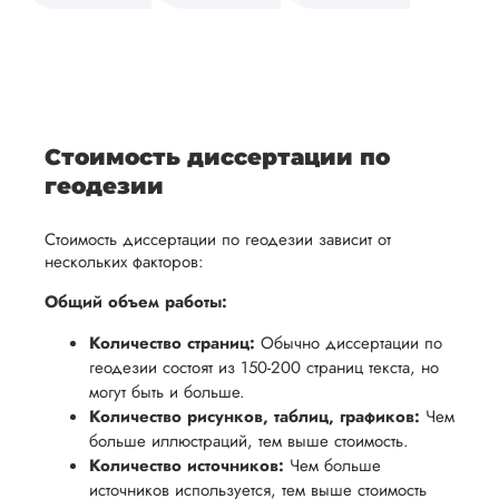
средств.
своевременно
ам
отражает
содержит
После
уточним
ваше
все
ьная
заполнения
все
уникальное
необходимые
ция,
бланка
детали и
аний.
видение
правки.
рекламации
график
исследуемой
Мы также
ваться
и
выполнения
темы.
готовы
Cтоимость диссертации по
ельно
проведения
работы. В
предоставить
геодезии
проверки
начале
помощь
работы,
сотрудничества
Стоимость диссертации по геодезии зависит от
в
ния
установленная
мы
нескольких факторов:
подготовке
ого
сумма
обсудим
презентации
Общий объем работы:
будет
и
и речи
Количество страниц:
Обычно диссертации по
возвращена
договоримся
перед
геодезии состоят из 150-200 страниц текста, но
ться
заказчику.
о сроках
защитой.
могут быть и больше.
Мы
выполнения,
Наша
Количество рисунков, таблиц, графиков:
Чем
стремимся
чтобы
больше иллюстраций, тем выше стоимость.
цель -
осуществлять
учесть
Количество источников:
Чем больше
обеспечить
процесс
источников используется, тем выше стоимость
все