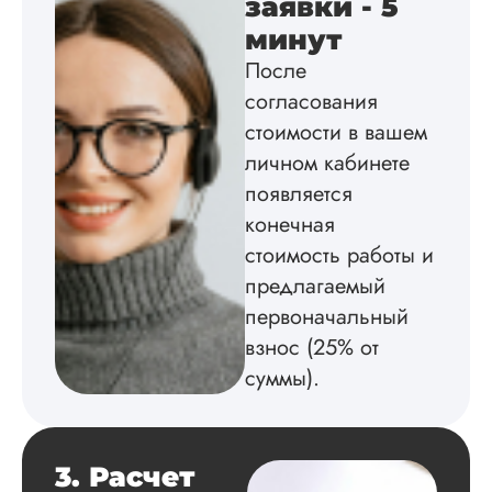
заявки - 5
Диссертацию напи
на совесть: тут и че
минут
структура, и грамо
После
оформление. Авто
согласования
самостоятельно
подобрал литерату
стоимости в вашем
обосновал
личном кабинете
методологию
исследования,
появляется
грамотно выполнил
конечная
расчеты и подвел и
стоимость работы и
по результатам
исследования.
предлагаемый
Благодарна.
первоначальный
взнос (25% от
суммы).
Вадим
3. Расчет
Вид работы: