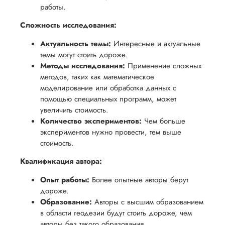
вам
работы.
возврата
аспекты
уверенность
имые
способом,
написания
Сложность исследования:
в своей
удобным
работы.
работе и
Актуальность темы:
Интересные и актуальные
для вас,
помочь
темы могут стоить дороже.
в
Методы исследования:
Применение сложных
вам
ния
разумные
методов, таких как математическое
успешно
нциальности
сроки
моделирование или обработка данных с
пройти
помощью специальных программ, может
после
процесс
увеличить стоимость.
утверждения
защиты
Количество экспериментов:
Чем больше
запроса
научной
экспериментов нужно провести, тем выше
на
стоимость.
работы.
возврат.
Квалификация автора:
Опыт работы:
Более опытные авторы берут
дороже.
Образование:
Авторы с высшим образованием
в области геодезии будут стоить дороже, чем
авторы без такого образования.