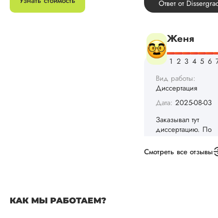
Узнать стоимость
не успел бы выпол
самостоятельно.
Понравилось то, чт
менеджер постоян
держал меня в ку
о статусе заказа.
Структура
исследования
выполнена в...
Читать полный отзы
Данила
Смотреть все отзывы
Вид работы:
Диссертация
Дата:
2025-03-15
КАК МЫ РАБОТАЕМ?
Автору огромное