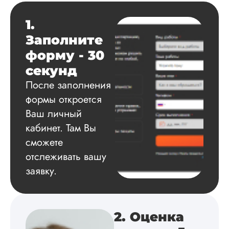
спасибо за помощь
сам подобрал
1.
литературу, написа
оформил и провел
Заполните
подробное описан
форму - 30
экспериментов,
которые сам же и
секунд
провел. Спасибо з
После заполнения
содействие, буду и
дальше заказывать
формы откроется
работы здесь.
Ваш личный
кабинет. Там Вы
сможете
Вика
отслеживать вашу
заявку.
Вид работы:
Диссертация
2. Оценка
Дата:
2025-02-19