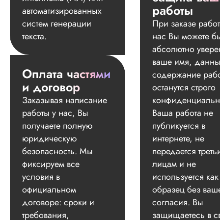
работы
автоматизированных
систем генерации
При заказе работ
текста.
нас Вы можете б
абсолютно увере
ваше имя, данны
Оплата частями
содержание раб
и договор
останутся строго
Заказывая написание
конфиденциальн
работы у нас, Вы
Ваша работа не
получаете полную
публикуется в
юридическую
интернете, не
безопасность. Мы
передается треть
фиксируем все
лицам и не
условия в
используется как
официальном
образец без ваш
договоре: сроки и
согласия. Вы
требования,
защищаетесь в с