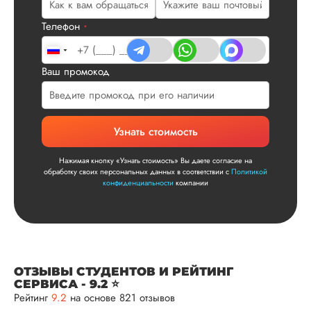
Телефон
*
Сергей
Ваш промокод
Вид работы:
Диссертация
Дата:
2025-11-15
Узнать стоимость
Диссертация по
математике была
Нажимая кнопку «Узнать стоимость» Вы даете согласие на
обработку своих персональных данных в соответствии с
Политикой
написана качествен
конфиденциальности
компании
Понравилось, как
выполнили все час
работы: сначала
вкратце описали су
проблемы, потом
рассказали о
ОТЗЫВЫ СТУДЕНТОВ И РЕЙТИНГ
методологии
СЕРВИСА - 9.2 ⭐
исследования, пос
Рейтинг
9.2
на основе 821 отзывов
чего провели все