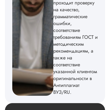
проходит проверку
пришлось вставлят
мне. Услугой
на качество,
бесплатного
грамматические
редактирования тек
не воспользовался.
ошибки,
соответствие
Читать полный отзы
требованиям ГОСТ и
методическим
рекомендациям, а
также на
соответствие
указанной клиентом
оригинальности в
Антиплагиат
ВУЗ/RU.