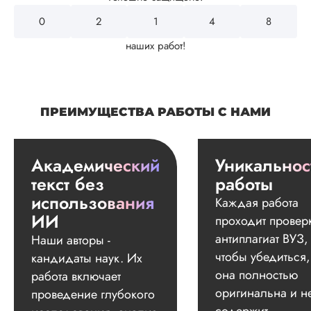
0
2
4
3
2
наших работ!
ПРЕИМУЩЕСТВА РАБОТЫ С НАМИ
Академический
Уникальнос
текст без
работы
использования
Каждая работа
ИИ
проходит провер
антиплагиат ВУЗ,
Наши авторы -
чтобы убедиться,
кандидаты наук. Их
она полностью
работа включает
оригинальна и н
проведение глубокого