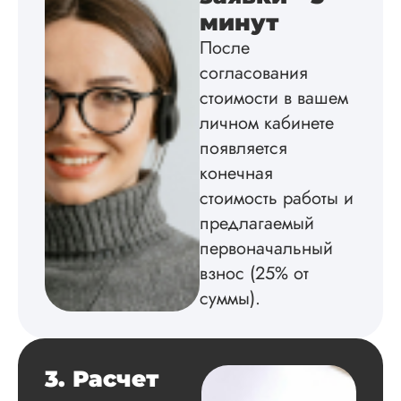
Дата:
2025-02-19
минут
После
Диссертацию напи
на совесть: тут и че
согласования
структура, и грамо
стоимости в вашем
оформление. Авто
самостоятельно
личном кабинете
подобрал литерату
появляется
обосновал
конечная
методологию
исследования,
стоимость работы и
грамотно выполнил
предлагаемый
расчеты и подвел и
по результатам
первоначальный
исследования.
взнос (25% от
Благодарна.
суммы).
Вадим
3. Расчет