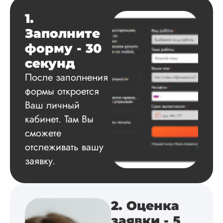
Автору огромное
1.
спасибо за помощь
Заполните
сам подобрал
литературу, написа
форму - 30
оформил и провел
секунд
подробное описан
экспериментов,
После заполнения
которые сам же и
формы откроется
провел. Спасибо з
Ваш личный
содействие, буду и
дальше заказывать
кабинет. Там Вы
работы здесь.
сможете
отслеживать вашу
заявку.
Вика
2. Оценка
Вид работы:
Диссертация
заявки - 5