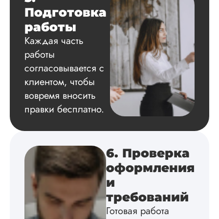
на одном дыхании
Подготовка
работы
Каждая часть
Евгений
работы
Иванович
согласовывается с
клиентом, чтобы
Вид работы:
вовремя вносить
Диссертация
правки бесплатно.
Дата:
2024-03-25
Кандидатская по
истории была напи
в соответствии с
6. Проверка
методичкой. Автор
оформления
создал структуру п
теме исследования
и
без воды, грамотн
требований
оформил, правда,
некоторые
Готовая работа
изображения