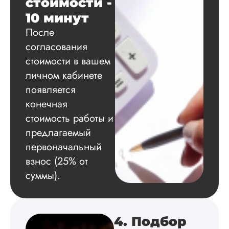
стоимости -
Вид работы:
10 минут
Диссертация
После
Дата:
2024-11-20
согласования
Удобная форма
стоимости в вашем
оплаты, есть
личном кабинете
официальный дого
появляется
работу выполнили 
оговоренные срок
конечная
сдачи, исследован
стоимость работы и
оформили в
соответствии с гост
предлагаемый
Взаимодействие с
первоначальный
клиентами адекват
взнос (25% от
подробно
проконсультирова
суммы).
по всем вопросам.
Благодарен.
4. Подбор