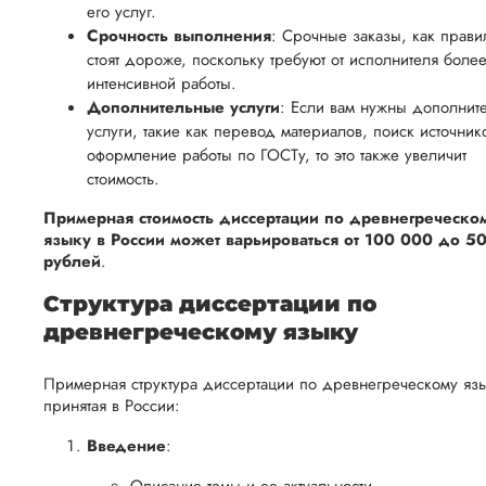
возврата
аспекты
его услуг.
уверенность
имые
способом,
Срочность выполнения
написания
: Срочные заказы, как прави
в своей
стоят дороже, поскольку требуют от исполнителя боле
удобным
работы.
работе и
интенсивной работы.
для вас,
помочь
Дополнительные услуги
: Если вам нужны дополнит
в
услуги, такие как перевод материалов, поиск источник
вам
ния
разумные
оформление работы по ГОСТу, то это также увеличит
успешно
нциальности
сроки
стоимость.
пройти
после
процесс
Примерная стоимость диссертации по древнегреческо
утверждения
языку в России может варьироваться от 100 000 до 5
защиты
запроса
рублей
.
научной
на
работы.
Структура диссертации по
возврат.
древнегреческому языку
Примерная структура диссертации по древнегреческому язы
принятая в России:
Введение
: