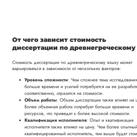
После
уточним
ваше
все
ьная
заполнения
все
уникальное
необходимые
ция,
бланка
детали и
аний.
видение
правки.
рекламации
график
исследуемой
Мы также
ваться
и
выполнения
темы.
готовы
От чего зависит стоимость
ельно
проведения
работы. В
предоставить
диссертации по древнегреческому
проверки
начале
помощь
работы,
сотрудничества
Стоимость диссертации по древнегреческому языку может
в
ния
установленная
мы
варьироваться в зависимости от нескольких факторов:
подготовке
ого
сумма
обсудим
презентации
Уровень сложности
: Чем сложнее тема исследования
будет
и
больше времени и усилий потребуется на ее разработк
и речи
возвращена
договоримся
соответственно, отразится на стоимости.
перед
ться
заказчику.
о сроках
Объем работы
: Объем диссертации также влияет на 
защитой.
Более объемная работа потребует больше времени и
Мы
выполнения,
Наша
ресурсов, что приведет к более высокой стоимости.
стремимся
чтобы
цель -
Квалификация исполнителя
: Опыт и квалификация
осуществлять
учесть
обеспечить
исполнителя также влияют на цену. Чем более опытны
процесс
все
квалифицированный исполнитель, тем выше будет стои
вам