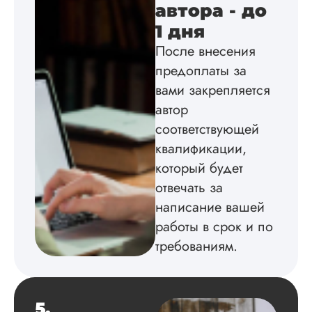
Инна
автора - до
1 дня
После внесения
Вид работы:
предоплаты за
Диссертация
вами закрепляется
Дата:
2024-04-29
автор
Магистерскую
соответствующей
диссертацию по
квалификации,
философии написа
на твердую 5.
который будет
Грамотно оформил
отвечать за
структуру, список
написание вашей
литературы,
приложения,
работы в срок и по
поставили ссылки 
требованиям.
все использованн
литературные
источники.
Уникальность хоро
читается исследов
5.