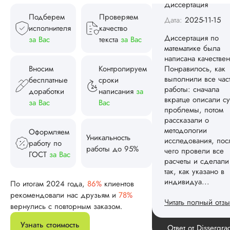
расчеты и сделали
так, как указано в
Подберем
Проверяем
индивидуа...
исполнителя
качество
за Вас
текста
за Вас
Читать полный отзы
Спасибо! Передад
Вносим
Контролируем
Ответ от Dissergra
ваши слова команд
бесплатные
сроки
доработки
написания
за
за Вас
Вас
Женя
Оформляем
Уникальность
работу по
Вид работы:
работы до 95%
ГОСТ
за Вас
Диссертация
Дата:
2025-08-03
По итогам 2024 года,
86%
клиентов
Заказывал тут
рекомендовали нас друзьям и
78%
диссертацию. По
вернулись с повторным заказом.
срокам и стоимости
конечно, для меня
Узнать стоимость