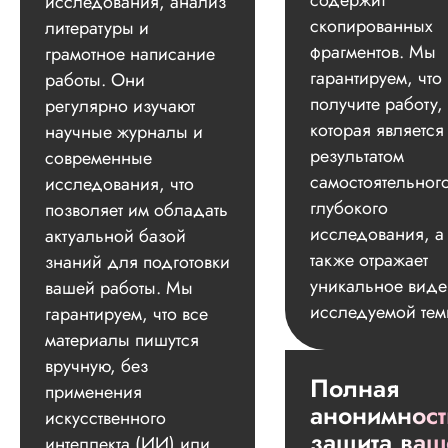
содержит
исследования, анализ
скопированных
литературы и
фрагментов. Мы
грамотное написание
гарантируем, что
работы. Они
получите работу,
регулярно изучают
которая является
научные журналы и
результатом
современные
самостоятельног
исследования, что
глубокого
позволяет им обладать
исследования, а
актуальной базой
также отражает
знаний для подготовки
уникальное вид
вашей работы. Мы
исследуемой тем
гарантируем, что все
материалы пишутся
вручную, без
Полная
применения
анонимност
искусственного
защита ваш
интеллекта (ИИ) или