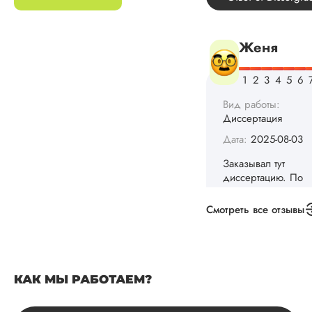
внушительно, но
выхода не оставало
не успел бы выпол
самостоятельно.
Понравилось то, чт
менеджер постоян
держал меня в ку
о статусе заказа.
Структура
исследования
выполнена в...
Читать полный отзы
Смотреть все отзывы
Данила
Вид работы:
КАК МЫ РАБОТАЕМ?
Диссертация
Дата:
2025-03-15