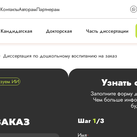
ы
Контакты
Авторам
Партнерам
Кандидатская
Докторская
Часть диссертации
Диссертация по дошкольному воспитанию на заказ
Узнать 
ьзуем ИИ
Заполните форму д
Чем больше инфор
бу
ЗАКАЗ
Шаг
1
/3
Имя
*