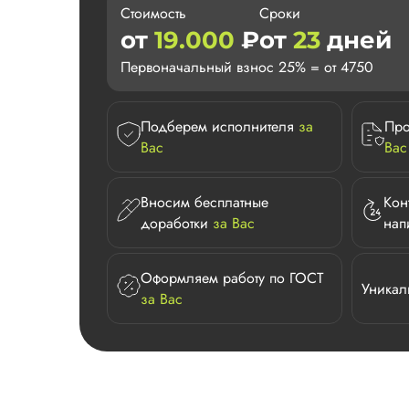
Стоимость
Сроки
от
19.000
₽
от
23
дней
Первоначальный взнос 25% = от 4750
Подберем исполнителя
за
Про
Вас
Вас
Вносим бесплатные
Кон
доработки
за Вас
нап
Оформляем работу по ГОСТ
Уникал
за Вас