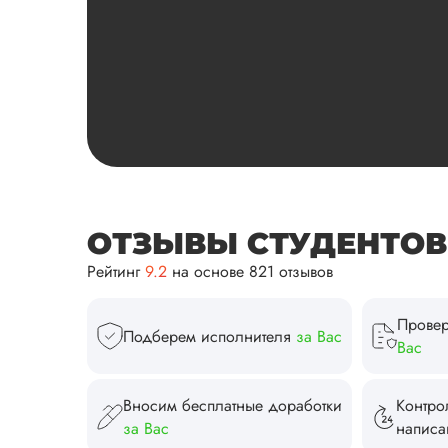
ОТЗЫВЫ СТУДЕНТОВ И
Рейтинг
9.2
на основе 821 отзывов
Провер
Подберем исполнителя
за Вас
Вас
Вносим бесплатные доработки
Контро
за Вас
напис