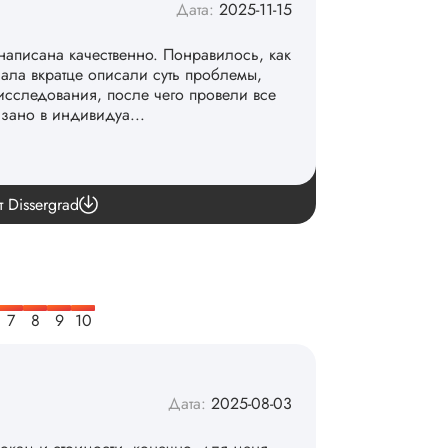
Дата:
2025-11-15
написана качественно. Понравилось, как
чала вкратце описали суть проблемы,
исследования, после чего провели все
азано в индивидуа...
команде. 👏
т Dissergrad
Дата:
2025-08-03
рокам и стоимости, конечно, для меня