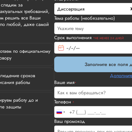
 следим за
Диссертация
актуальных требований,
м решить все Ваши
Тема работы (необязательно)
т по любой, даже самой
Срок выполнения
*НЕ МЕНЕЕ 2-Х ДНЕЙ
отаем по официальному
овору
Заполните все поля д
людение сроков
Дополните
исания работы
Ваше имя
*
ируем работу до и
Телефон
*
ле защиты
Илья П.
Ваш промокод