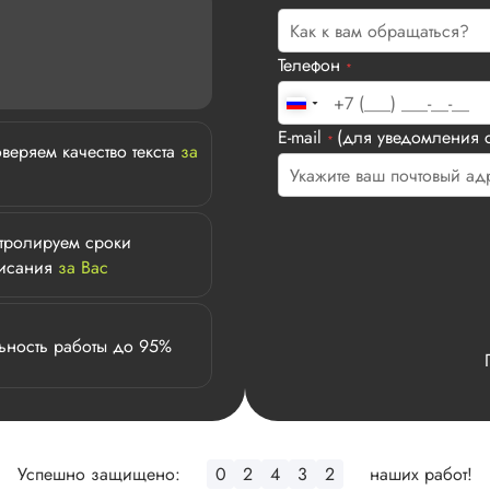
Телефон
*
E-mail
(для уведомления с
*
веряем качество текста
за
тролируем сроки
исания
за Вас
ьность работы до 95%
Успешно защищено:
0
2
4
3
2
наших работ!