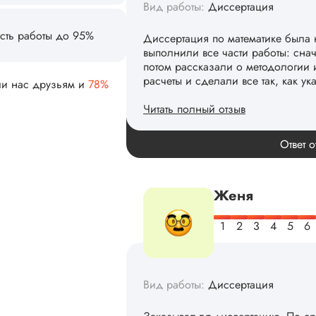
Вид работы:
Диссертация
сть работы до 95%
Диссертация по математике была 
выполнили все части работы: сна
потом рассказали о методологии 
расчеты и сделали все так, как ук
ли нас друзьям и
78%
Читать полный отзыв
Спасибо! Передадим ваши слова 
Ответ о
Женя
Вид работы:
Диссертация
Заказывал тут диссертацию. По с