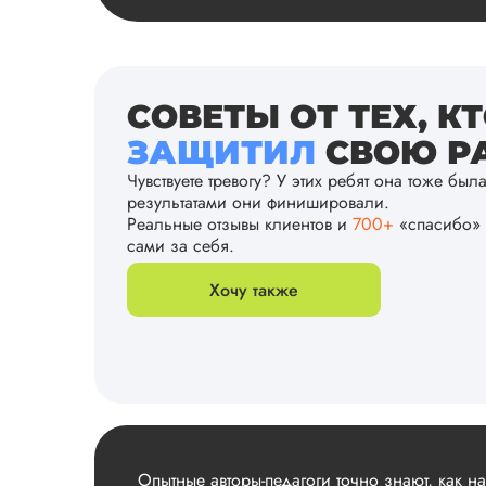
СОВЕТЫ ОТ ТЕХ, К
ЗАЩИТИЛ
СВОЮ РА
Чувствуете тревогу? У этих ребят она тоже был
результатами они финишировали.
Реальные отзывы клиентов и
700+
«спасибо» 
сами за себя.
Хочу также
Опытные авторы-педагоги точно знают, как н