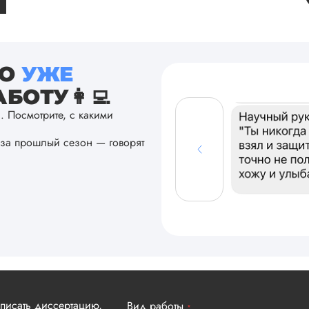
ТО
УЖЕ
БОТУ👩‍💻
а. Посмотрите, с какими
за прошлый сезон — говорят
аписать диссертацию,
Вид работы
*