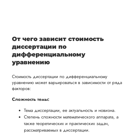
После
уточним
ваше
все
ьная
заполнения
все
уникальное
необходимые
ция,
бланка
детали и
аний.
видение
правки.
рекламации
график
исследуемой
Мы также
ваться
и
выполнения
темы.
готовы
От чего зависит стоимость
ельно
проведения
работы. В
предоставить
диссертации по
проверки
начале
помощь
дифференциальному
работы,
сотрудничества
в
уравнению
ния
установленная
мы
подготовке
ого
сумма
обсудим
Стоимость диссертации по дифференциальному
презентации
будет
и
уравнению может варьироваться в зависимости от ряда
и речи
факторов:
возвращена
договоримся
перед
ться
заказчику.
о сроках
Сложность темы:
защитой.
Мы
выполнения,
Наша
Тема диссертации, ее актуальность и новизна.
стремимся
чтобы
цель -
Степень сложности математического аппарата, а
осуществлять
учесть
также теоретических и практических задач,
обеспечить
процесс
все
рассматриваемых в диссертации.
вам