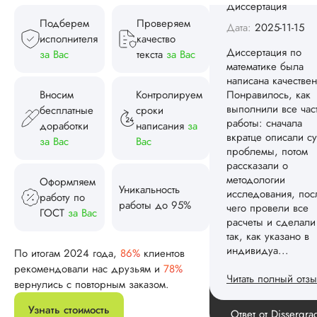
проблемы, потом
Подберем
Проверяем
рассказали о
исполнителя
качество
методологии
за Вас
текста
за Вас
исследования, пос
чего провели все
расчеты и сделали
Вносим
Контролируем
так, как указано в
бесплатные
сроки
индивидуа...
доработки
написания
за
Читать полный отзы
за Вас
Вас
Спасибо! Передад
Ответ от Dissergra
Оформляем
ваши слова команд
Уникальность
работу по
работы до 95%
ГОСТ
за Вас
Женя
По итогам 2024 года,
86%
клиентов
рекомендовали нас друзьям и
78%
Вид работы:
вернулись с повторным заказом.
Диссертация
Узнать стоимость