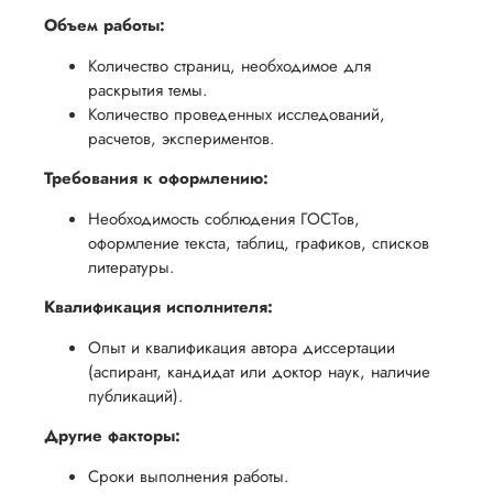
возврата
аспекты
уверенность
Объем работы:
имые
способом,
написания
в своей
удобным
работы.
Количество страниц, необходимое для
работе и
раскрытия темы.
для вас,
помочь
Количество проведенных исследований,
в
вам
расчетов, экспериментов.
ния
разумные
успешно
Требования к оформлению:
нциальности
сроки
пройти
после
Необходимость соблюдения ГОСТов,
процесс
утверждения
оформление текста, таблиц, графиков, списков
защиты
запроса
литературы.
научной
на
работы.
Квалификация исполнителя:
возврат.
Опыт и квалификация автора диссертации
(аспирант, кандидат или доктор наук, наличие
публикаций).
Другие факторы:
Сроки выполнения работы.