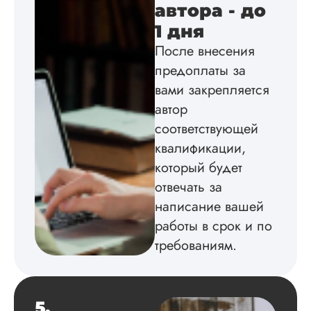
автора - до
по всем вопросам.
Благодарен.
1 дня
После внесения
предоплаты за
Инна
вами закрепляется
автор
соответствующей
Вид работы:
квалификации,
Диссертация
который будет
Дата:
2024-04-29
отвечать за
Магистерскую
написание вашей
диссертацию по
работы в срок и по
философии написа
на твердую 5.
требованиям.
Грамотно оформил
структуру, список
литературы,
приложения,
5.
поставили ссылки 