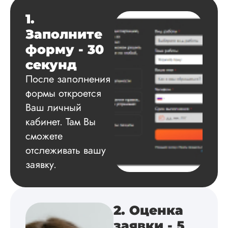
1.
Вид работы:
Заполните
Диссертация
форму - 30
Дата:
2025-03-15
секунд
Автору огромное
После заполнения
спасибо за помощь
формы откроется
сам подобрал
литературу, написа
Ваш личный
оформил и провел
кабинет. Там Вы
подробное описан
экспериментов,
сможете
которые сам же и
отслеживать вашу
провел. Спасибо з
заявку.
содействие, буду и
дальше заказывать
работы здесь.
2. Оценка
заявки - 5
Вика