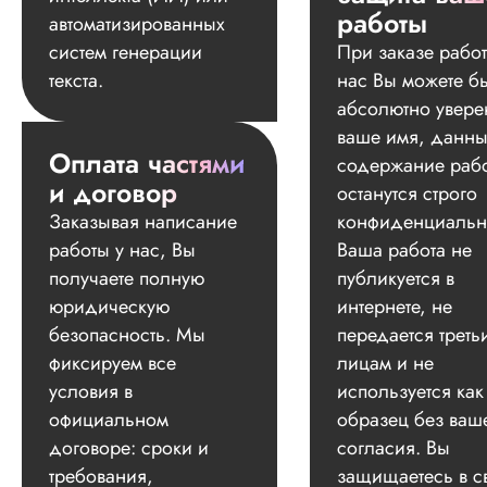
работы
автоматизированных
систем генерации
При заказе работ
текста.
нас Вы можете б
абсолютно увере
ваше имя, данны
Оплата частями
содержание раб
и договор
останутся строго
Заказывая написание
конфиденциальн
работы у нас, Вы
Ваша работа не
получаете полную
публикуется в
юридическую
интернете, не
безопасность. Мы
передается треть
фиксируем все
лицам и не
условия в
используется как
официальном
образец без ваш
договоре: сроки и
согласия. Вы
требования,
защищаетесь в с