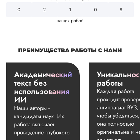
0
2
4
3
2
наших работ!
ПРЕИМУЩЕСТВА РАБОТЫ С НАМИ
Академический
Уникальнос
текст без
работы
использования
Каждая работа
ИИ
проходит провер
антиплагиат ВУЗ,
Наши авторы -
чтобы убедиться,
кандидаты наук. Их
она полностью
работа включает
оригинальна и н
проведение глубокого