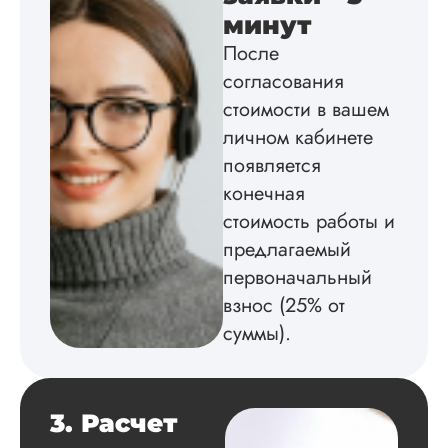
минут
После
Вид работы:
согласования
Диссертация
стоимости в вашем
Дата:
2025-02-19
личном кабинете
появляется
Диссертацию напи
на совесть: тут и че
конечная
структура, и грамо
стоимость работы и
оформление. Авто
самостоятельно
предлагаемый
подобрал литерату
первоначальный
обосновал
взнос (25% от
методологию
исследования,
суммы).
грамотно выполнил
расчеты и подвел и
по результатам
исследования.
3. Расчет
Благодарна.