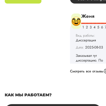
Дата:
2025-08-03
Заказывал тут
диссертацию. По
срокам и стоимости
конечно, для меня
внушительно, но
выхода не оставало
не успел бы выпол
самостоятельно.
Понравилось то, чт
менеджер постоян
держал меня в ку
о статусе заказа.
Структура
исследования
Смотреть все отзывы
выполнена в...
Читать полный отзы
КАК МЫ РАБОТАЕМ?
Данила