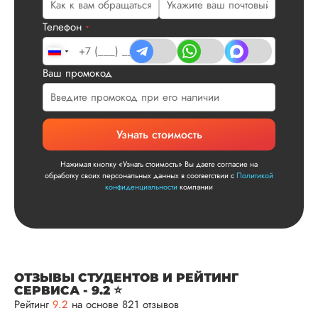
Читать полный отзы
Телефон
*
Читаем ваши слова 
Ответ от Dissergra
улыбкой! Спасибо.
Ваш промокод
Сергей
Узнать стоимость
Нажимая кнопку «Узнать стоимость» Вы даете согласие на
Вид работы:
обработку своих персональных данных в соответствии с
Политикой
Диссертация
конфиденциальности
компании
Дата:
2025-11-15
Диссертация по
математике была
написана качествен
Понравилось, как
ОТЗЫВЫ СТУДЕНТОВ И РЕЙТИНГ
выполнили все час
СЕРВИСА - 9.2 ⭐
работы: сначала
Рейтинг
9.2
на основе 821 отзывов
вкратце описали су