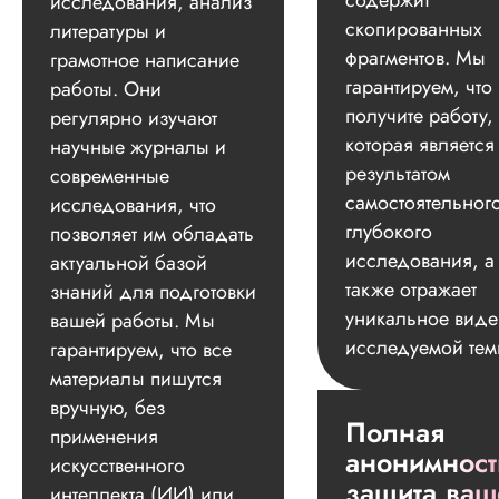
содержит
исследования, анализ
скопированных
литературы и
фрагментов. Мы
грамотное написание
гарантируем, что
работы. Они
получите работу,
регулярно изучают
которая является
научные журналы и
результатом
современные
самостоятельног
исследования, что
глубокого
позволяет им обладать
исследования, а
актуальной базой
также отражает
знаний для подготовки
уникальное вид
вашей работы. Мы
исследуемой тем
гарантируем, что все
материалы пишутся
вручную, без
Полная
применения
анонимност
искусственного
защита ваш
интеллекта (ИИ) или