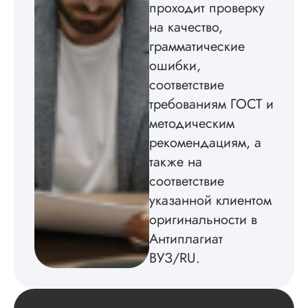
создал структуру п
проходит проверку
теме исследования
на качество,
без воды, грамотн
оформил, правда,
грамматические
некоторые
ошибки,
изображения
соответствие
пришлось вставлят
мне. Услугой
требованиям ГОСТ и
бесплатного
методическим
редактирования тек
не воспользовался.
рекомендациям, а
также на
Читать полный отзы
соответствие
указанной клиентом
оригинальности в
Антиплагиат
ВУЗ/RU.