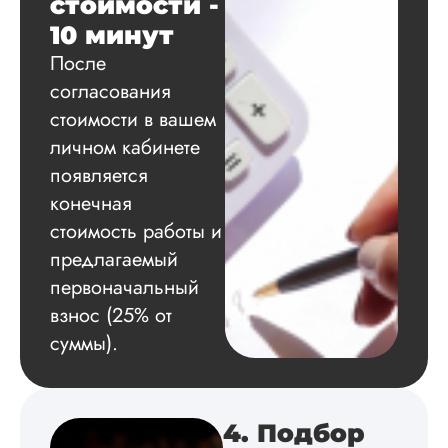
стоимости -
10 минут
Вадим
После
согласования
стоимости в вашем
Вид работы:
личном кабинете
Диссертация
появляется
Дата:
2024-11-20
конечная
Удобная форма
стоимость работы и
оплаты, есть
предлагаемый
официальный дого
первоначальный
работу выполнили 
оговоренные срок
взнос (25% от
сдачи, исследован
суммы).
оформили в
соответствии с гост
Взаимодействие с
клиентами адекват
подробно
4. Подбор
проконсультирова