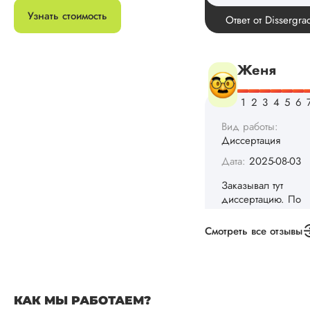
диссертацию. По
срокам и стоимости
Узнать стоимость
конечно, для меня
внушительно, но
выхода не оставало
не успел бы выпол
самостоятельно.
Понравилось то, чт
менеджер постоян
держал меня в ку
о статусе заказа.
Структура
исследования
выполнена в...
Читать полный отзы
Смотреть все отзывы
Данила
КАК МЫ РАБОТАЕМ?
Вид работы: