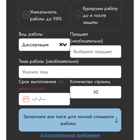
Курируем работу
Уникальность
Вид работы:
до и после
работы до 98%
Диссертация
защиты
Дата:
2026-05-21
Вид работы
Предмет
*
У нас с другом бы
(необязательно)
Диссертация
заказ на диссерта
Нас полностью
устроила стоимость
Тема работы (необязательно)
услуги, наличие
официального
договора. Само со
Срок выполнения
Количество страниц
*НЕ
*
по структуре хоро
МЕНЕЕ 2-Х ДНЕЙ
что не было правок
все в порядке в эт
плане. Научруки н
не задалбывали,
посмотрели, что вс
Заполните все поля для точной стоимости
и сказал...
работы
Читать полный отзы
Дополнительные требования