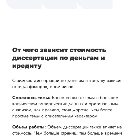
а также
и
средств.
своевременно
ам
отражает
содержит
После
уточним
ваше
все
ьная
заполнения
все
уникальное
необходимые
ция,
бланка
детали и
аний.
видение
правки.
рекламации
график
исследуемой
Мы также
ваться
и
выполнения
темы.
готовы
От чего зависит стоимость
ельно
проведения
работы. В
предоставить
диссертации по деньгам и
проверки
начале
помощь
кредиту
работы,
сотрудничества
в
ния
установленная
мы
Стоимость диссертации по деньгам и кредиту зависит
подготовке
ого
сумма
обсудим
от ряда факторов, в том числе:
презентации
будет
и
и речи
Сложность темы:
Более сложные темы с большим
возвращена
договоримся
количеством эмпирических данных и оригинальным
перед
ться
заказчику.
о сроках
анализом, как правило, стоят дороже, чем более
защитой.
простые темы с описательным характером.
Мы
выполнения,
Наша
стремимся
чтобы
Объем работы:
Объем диссертации также влияет на
цель -
стоимость. Чем больше страниц, тем больше времени
осуществлять
учесть