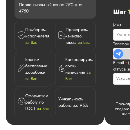
Первоначальный взнос 25% = от
Шаг
4750
Имя
*
Подберем
Проверяем
исполнителя
качество
за Вас
текста
за Вас
Телефо
Вносим
Контролируем
E-mail
*
бесплатные
сроки
статуса з
доработки
написания
за
за Вас
Вас
Оформляем
Уникальность
работу по
Посмот
работы до 95%
ГОСТ
за Вас
следу
шаг