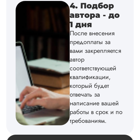
4. Подбор
автора - до
Инна
1 дня
После внесения
предоплаты за
Вид работы:
вами закрепляется
Диссертация
автор
Дата:
2024-04-29
соответствующей
Магистерскую
квалификации,
диссертацию по
философии написа
который будет
на твердую 5.
отвечать за
Грамотно оформил
написание вашей
структуру, список
литературы,
работы в срок и по
приложения,
требованиям.
поставили ссылки 
все использованн
литературные