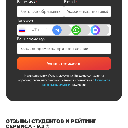
Ваше имя
E-mail
*
*
Читаем ваши слова 
Ответ от Dissergra
улыбкой! Спасибо.
Телефон
*
Сергей
Ваш промокод
Вид работы:
Диссертация
Узнать стоимость
Дата:
2025-11-15
Нажимая кнопку «Узнать стоимость» Вы даете согласие на
Диссертация по
обработку своих персональных данных в соответствии с
Политикой
математике была
конфиденциальности
компании
написана качествен
Понравилось, как
выполнили все час
работы: сначала
вкратце описали су
проблемы, потом
ОТЗЫВЫ СТУДЕНТОВ И РЕЙТИНГ
рассказали о
СЕРВИСА - 9.2 ⭐