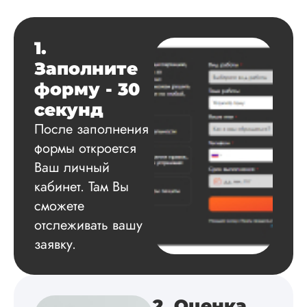
Диссертация
Дата:
2025-03-15
1.
Автору огромное
Заполните
спасибо за помощь
сам подобрал
форму - 30
литературу, написа
секунд
оформил и провел
подробное описан
После заполнения
экспериментов,
формы откроется
которые сам же и
Ваш личный
провел. Спасибо з
содействие, буду и
кабинет. Там Вы
дальше заказывать
сможете
работы здесь.
отслеживать вашу
заявку.
Вика
2. Оценка