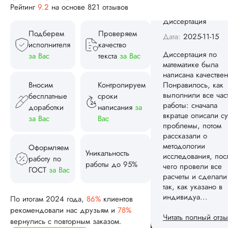
методологии
Рейтинг
9.2
на основе 821 отзывов
исследования, пос
чего провели все
расчеты и сделали
Подберем
Проверяем
так, как указано в
исполнителя
качество
индивидуа...
за Вас
текста
за Вас
Читать полный отзы
Вносим
Контролируем
Спасибо! Передад
бесплатные
сроки
Ответ от Dissergra
ваши слова команд
доработки
написания
за
за Вас
Вас
Женя
Оформляем
Уникальность
работу по
работы до 95%
ГОСТ
за Вас
Вид работы:
Диссертация
По итогам 2024 года,
86%
клиентов
Дата:
2025-08-03
рекомендовали нас друзьям и
78%
Заказывал тут
вернулись с повторным заказом.