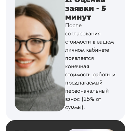
Вид работы:
заявки - 5
Диссертация
минут
Дата:
2025-02-19
После
Диссертацию напи
согласования
на совесть: тут и че
стоимости в вашем
структура, и грамо
оформление. Авто
личном кабинете
самостоятельно
появляется
подобрал литерату
конечная
обосновал
методологию
стоимость работы и
исследования,
предлагаемый
грамотно выполнил
расчеты и подвел и
первоначальный
по результатам
взнос (25% от
исследования.
суммы).
Благодарна.