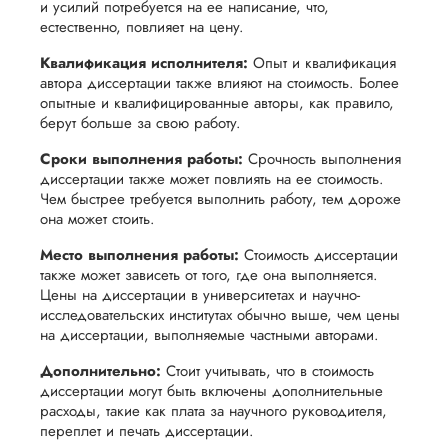
обеспечить
и усилий потребуется на ее написание, что,
процесс
все
вам
естественно, повлияет на цену.
возврата
аспекты
уверенность
Квалификация исполнителя:
Опыт и квалификация
имые
способом,
написания
в своей
автора диссертации также влияют на стоимость. Более
удобным
работы.
работе и
опытные и квалифицированные авторы, как правило,
для вас,
берут больше за свою работу.
помочь
в
вам
Сроки выполнения работы:
Срочность выполнения
ния
разумные
диссертации также может повлиять на ее стоимость.
успешно
нциальности
сроки
Чем быстрее требуется выполнить работу, тем дороже
пройти
она может стоить.
после
процесс
утверждения
Место выполнения работы:
Стоимость диссертации
защиты
запроса
также может зависеть от того, где она выполняется.
научной
Цены на диссертации в университетах и ​​научно-
на
работы.
исследовательских институтах обычно выше, чем цены
возврат.
на диссертации, выполняемые частными авторами.
Дополнительно:
Стоит учитывать, что в стоимость
диссертации могут быть включены дополнительные
расходы, такие как плата за научного руководителя,
переплет и печать диссертации.