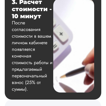
Вадим
3. Расчет
стоимости -
10 минут
Вид работы:
После
Диссертация
согласования
Дата:
2024-11-20
стоимости в вашем
Удобная форма
личном кабинете
оплаты, есть
появляется
официальный дого
работу выполнили 
конечная
оговоренные срок
стоимость работы и
сдачи, исследован
оформили в
предлагаемый
соответствии с гост
первоначальный
Взаимодействие с
взнос (25% от
клиентами адекват
подробно
суммы).
проконсультирова
по всем вопросам.
Благодарен.