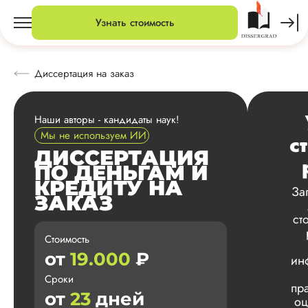
Узнать стоимость
Диссертация на заказ
Наши авторы - кандидаты наук!
Мы не используем ИИ
с
ДИССЕРТАЦИЯ
ПО ДЕНЬГАМ И
КРЕДИТУ НА
За
ЗАКАЗ
ст
Стоимость
от
19.000
₽
ин
Сроки
пр
от
23
дней
оц