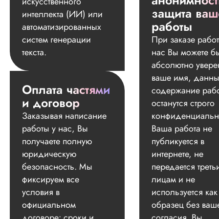
анонимност
искусственного
защита ваш
интеллекта (ИИ) или
работы
автоматизированных
систем генерации
При заказе работ
текста.
нас Вы можете б
абсолютно увере
ваше имя, данны
Оплата частями
содержание раб
и договор
останутся строго
Заказывая написание
конфиденциальн
работы у нас, Вы
Ваша работа не
получаете полную
публикуется в
юридическую
интернете, не
безопасность. Мы
передается треть
фиксируем все
лицам и не
условия в
используется как
официальном
образец без ваш
договоре: сроки и
согласия. Вы