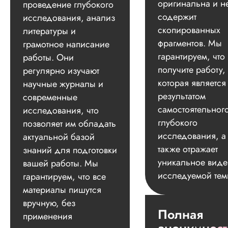
оригинальна и н
проведение глубокого
содержит
исследования, анализ
скопированных
литературы и
фрагментов. Мы
грамотное написание
гарантируем, что
работы. Они
получите работу,
регулярно изучают
которая является
научные журналы и
результатом
современные
самостоятельног
исследования, что
глубокого
позволяет им обладать
исследования, а
актуальной базой
также отражает
знаний для подготовки
уникальное вид
вашей работы. Мы
исследуемой тем
гарантируем, что все
материалы пишутся
вручную, без
Полная
применения