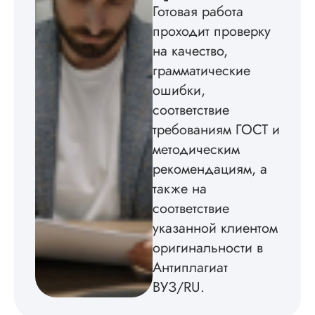
оформил, правда,
Готовая работа
некоторые
проходит проверку
изображения
пришлось вставлят
на качество,
мне. Услугой
грамматические
бесплатного
ошибки,
редактирования тек
не воспользовался.
соответствие
требованиям ГОСТ и
Читать полный отзы
методическим
рекомендациям, а
также на
соответствие
указанной клиентом
оригинальности в
Антиплагиат
ВУЗ/RU.