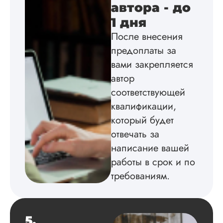
автора - до
по всем вопросам.
Благодарен.
1 дня
После внесения
предоплаты за
Инна
вами закрепляется
автор
соответствующей
Вид работы:
квалификации,
Диссертация
который будет
Дата:
2024-04-29
отвечать за
Магистерскую
написание вашей
диссертацию по
работы в срок и по
философии написа
на твердую 5.
требованиям.
Грамотно оформил
структуру, список
литературы,
приложения,
5.
поставили ссылки 