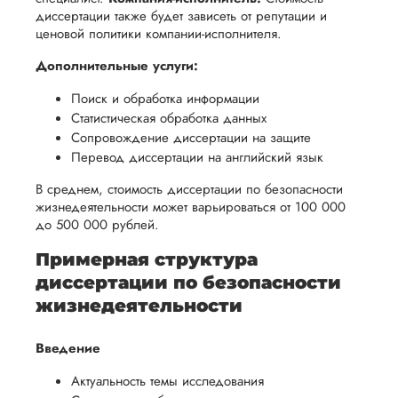
возврата
аспекты
уверенность
диссертации также будет зависеть от репутации и
имые
способом,
написания
ценовой политики компании-исполнителя.
в своей
удобным
работы.
работе и
Дополнительные услуги:
для вас,
помочь
в
Поиск и обработка информации
вам
Статистическая обработка данных
ния
разумные
успешно
Сопровождение диссертации на защите
нциальности
сроки
пройти
Перевод диссертации на английский язык
после
процесс
В среднем, стоимость диссертации по безопасности
утверждения
защиты
жизнедеятельности может варьироваться от 100 000
запроса
научной
до 500 000 рублей.
на
работы.
Примерная структура
возврат.
диссертации по безопасности
жизнедеятельности
Введение
Актуальность темы исследования