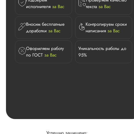
Подберем
Проверяем качество
исполнителя
за Вас
текста
за Вас
Вносим бесплатные
Контролируем сроки
доработки
за Вас
написания
за Вас
Оформляем работу
Уникальность работы до
по ГОСТ
за Вас
95%
Успешно защищено: