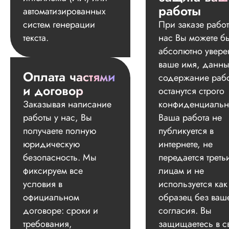
работы
автоматизированных
систем генерации
При заказе работ
текста.
нас Вы можете б
абсолютно увере
ваше имя, данны
Оплата частями
содержание раб
и договор
останутся строго
Заказывая написание
конфиденциальн
работы у нас, Вы
Ваша работа не
получаете полную
публикуется в
юридическую
интернете, не
безопасность. Мы
передается треть
фиксируем все
лицам и не
условия в
используется как
официальном
образец без ваш
договоре: сроки и
согласия. Вы
требования,
защищаетесь в с