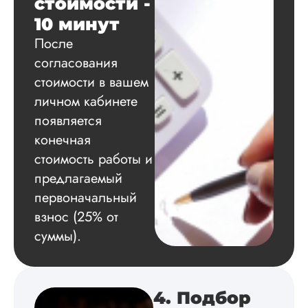
стоимости -
10 минут
Вадим
После
согласования
стоимости в вашем
Вид работы:
личном кабинете
Диссертация
появляется
Дата:
2024-11-20
конечная
Удобная форма
стоимость работы и
оплаты, есть
предлагаемый
официальный дого
первоначальный
работу выполнили 
оговоренные срок
взнос (25% от
сдачи, исследован
суммы).
оформили в
соответствии с гост
Взаимодействие с
клиентами адекват
подробно
4. Подбор
проконсультирова