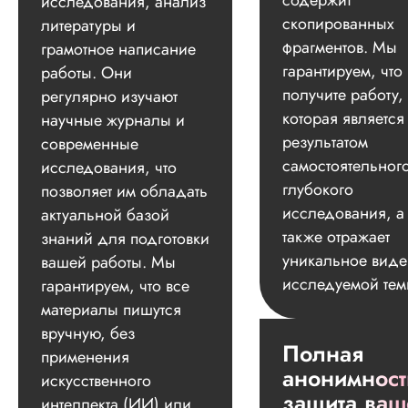
содержит
исследования, анализ
скопированных
литературы и
фрагментов. Мы
грамотное написание
гарантируем, что
работы. Они
получите работу,
регулярно изучают
которая является
научные журналы и
результатом
современные
самостоятельног
исследования, что
глубокого
позволяет им обладать
исследования, а
актуальной базой
также отражает
знаний для подготовки
уникальное вид
вашей работы. Мы
исследуемой тем
гарантируем, что все
материалы пишутся
вручную, без
Полная
применения
анонимност
искусственного
защита ваш
интеллекта (ИИ) или