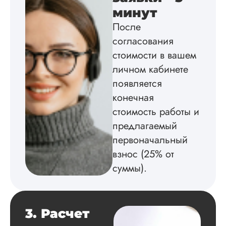
минут
После
Вид работы:
согласования
Диссертация
стоимости в вашем
Дата:
2025-02-19
личном кабинете
появляется
Диссертацию напи
на совесть: тут и че
конечная
структура, и грамо
стоимость работы и
оформление. Авто
самостоятельно
предлагаемый
подобрал литерату
первоначальный
обосновал
взнос (25% от
методологию
исследования,
суммы).
грамотно выполнил
расчеты и подвел и
по результатам
исследования.
3. Расчет
Благодарна.