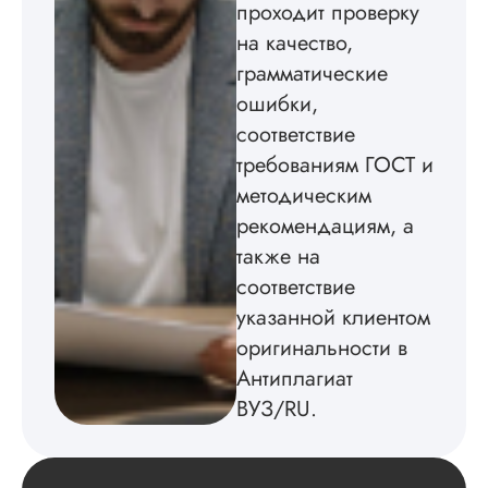
создал структуру п
проходит проверку
теме исследования
на качество,
без воды, грамотн
оформил, правда,
грамматические
некоторые
ошибки,
изображения
соответствие
пришлось вставлят
мне. Услугой
требованиям ГОСТ и
бесплатного
методическим
редактирования тек
не воспользовался.
рекомендациям, а
также на
Читать полный отзы
соответствие
указанной клиентом
оригинальности в
Антиплагиат
ВУЗ/RU.