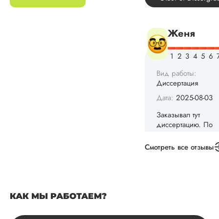
Дата:
2025-08-03
Заказывал тут
диссертацию. По
срокам и стоимости
конечно, для меня
внушительно, но
выхода не оставало
не успел бы выпол
самостоятельно.
Понравилось то, чт
менеджер постоян
держал меня в ку
о статусе заказа.
Структура
исследования
Смотреть все отзывы
выполнена в...
Читать полный отзы
КАК МЫ РАБОТАЕМ?
Данила