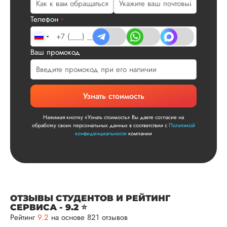
Читать полный отзы
Телефон
*
Читаем ваши слова 
Ответ от Dissergra
улыбкой! Спасибо.
Ваш промокод
Сергей
Узнать стоимость
Нажимая кнопку «Узнать стоимость» Вы даете согласие на
Вид работы:
обработку своих персональных данных в соответствии с
Политикой
Диссертация
конфиденциальности
компании
Дата:
2025-11-15
Диссертация по
математике была
написана качествен
Понравилось, как
ОТЗЫВЫ СТУДЕНТОВ И РЕЙТИНГ
выполнили все час
СЕРВИСА - 9.2 ⭐
работы: сначала
Рейтинг
9.2
на основе 821 отзывов
вкратце описали су