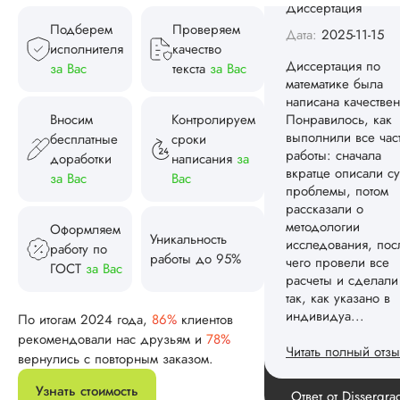
проблемы, потом
Подберем
Проверяем
рассказали о
исполнителя
качество
методологии
за Вас
текста
за Вас
исследования, пос
чего провели все
расчеты и сделали
Вносим
Контролируем
так, как указано в
бесплатные
сроки
индивидуа...
доработки
написания
за
Читать полный отзы
за Вас
Вас
Спасибо! Передад
Ответ от Dissergra
Оформляем
ваши слова команд
Уникальность
работу по
работы до 95%
ГОСТ
за Вас
Женя
По итогам 2024 года,
86%
клиентов
рекомендовали нас друзьям и
78%
Вид работы:
вернулись с повторным заказом.
Диссертация
Узнать стоимость