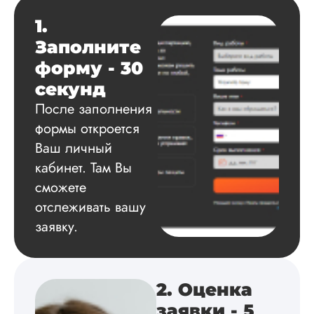
1.
Вид работы:
Заполните
Диссертация
форму - 30
Дата:
2025-03-15
секунд
Автору огромное
После заполнения
спасибо за помощь
формы откроется
сам подобрал
литературу, написа
Ваш личный
оформил и провел
кабинет. Там Вы
подробное описан
экспериментов,
сможете
которые сам же и
отслеживать вашу
провел. Спасибо з
заявку.
содействие, буду и
дальше заказывать
работы здесь.
2. Оценка
заявки - 5
Вика