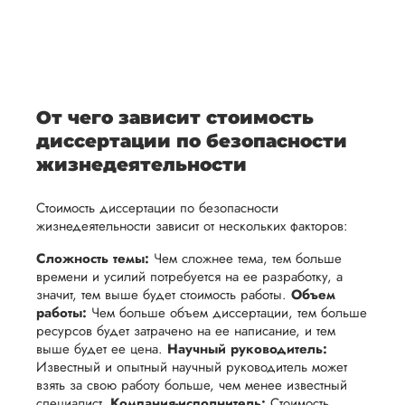
После
уточним
ваше
все
ьная
заполнения
все
уникальное
необходимые
ция,
бланка
детали и
аний.
видение
правки.
рекламации
график
исследуемой
Мы также
ваться
и
выполнения
темы.
готовы
От чего зависит стоимость
ельно
проведения
работы. В
предоставить
диссертации по безопасности
проверки
начале
помощь
жизнедеятельности
работы,
сотрудничества
в
ния
установленная
мы
Стоимость диссертации по безопасности
подготовке
ого
сумма
обсудим
жизнедеятельности зависит от нескольких факторов:
презентации
будет
и
и речи
Сложность темы:
Чем сложнее тема, тем больше
возвращена
договоримся
времени и усилий потребуется на ее разработку, а
перед
ться
заказчику.
о сроках
значит, тем выше будет стоимость работы.
Объем
защитой.
работы:
Чем больше объем диссертации, тем больше
Мы
выполнения,
Наша
ресурсов будет затрачено на ее написание, и тем
стремимся
чтобы
выше будет ее цена.
Научный руководитель:
цель -
осуществлять
учесть
Известный и опытный научный руководитель может
обеспечить
взять за свою работу больше, чем менее известный
процесс
все
вам
специалист.
Компания-исполнитель:
Стоимость