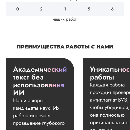
0
2
4
3
2
наших работ!
ПРЕИМУЩЕСТВА РАБОТЫ С НАМИ
Академический
Уникальнос
текст без
работы
использования
Каждая работа
ИИ
проходит провер
антиплагиат ВУЗ,
Наши авторы -
чтобы убедиться,
кандидаты наук. Их
она полностью
работа включает
оригинальна и н
проведение глубокого