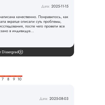
Дата:
2025-11-15
написана качественно. Понравилось, как
чала вкратце описали суть проблемы,
исследования, после чего провели все
азано в индивидуа...
команде. 👏
т Dissergrad
Дата:
2025-08-03
рокам и стоимости, конечно, для меня