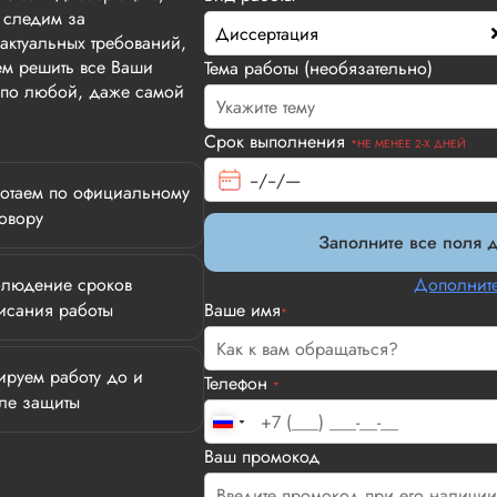
 следим за
Диссертация
актуальных требований,
м решить все Ваши
Тема работы (необязательно)
т по любой, даже самой
Срок выполнения
*НЕ МЕНЕЕ 2-Х ДНЕЙ
отаем по официальному
овору
Заполните все поля д
людение сроков
Дополните
исания работы
Ваше имя
*
ируем работу до и
Телефон
*
ле защиты
Илья П.
Ваш промокод