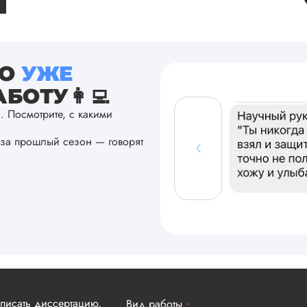
ТО
УЖЕ
БОТУ👩‍💻
а. Посмотрите, с какими
за прошлый сезон — говорят
аписать диссертацию,
Вид работы
*