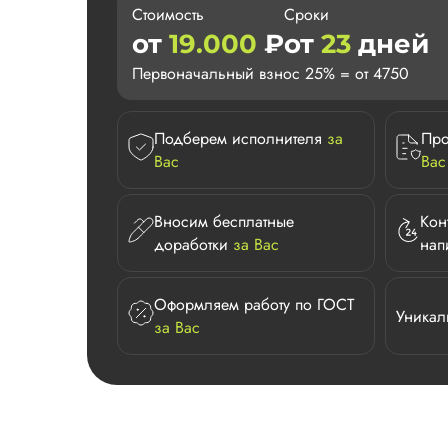
Стоимость
Сроки
от
19.000
₽
от
23
дней
Первоначальный взнос 25% = от 4750
Подберем исполнителя
за
Про
Вас
Вас
Вносим бесплатные
Кон
доработки
за Вас
нап
Оформляем работу по ГОСТ
Уникал
за Вас