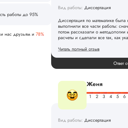
Вид работы:
Диссертация
сть работы до 95%
Диссертация по математике была 
выполнили все части работы: сна
потом рассказали о методологии 
расчеты и сделали все так, как ук
ли нас друзьям и
78%
Читать полный отзыв
Спасибо! Передадим ваши слова 
Ответ о
Женя
Вид работы:
Диссертация
Заказывал тут диссертацию. По с