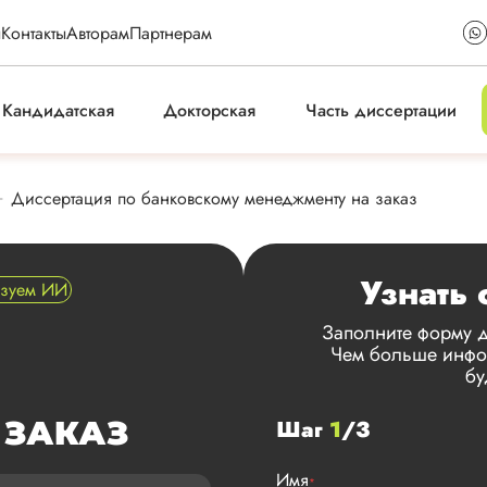
ы
Контакты
Авторам
Партнерам
Кандидатская
Докторская
Часть диссертации
Диссертация по банковскому менеджменту на заказ
Узнать 
ьзуем ИИ
Заполните форму д
Чем больше инфор
бу
 ЗАКАЗ
Шаг
1
/3
Имя
*