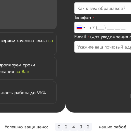
Телефон
*
E-mail
(для уведомления с
*
веряем качество текста
за
тролируем сроки
исания
за Вас
ьность работы до 95%
Успешно защищено:
0
2
4
3
2
наших работ!