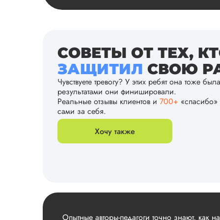
СОВЕТЫ ОТ ТЕХ, К
ЗАЩИТИЛ
СВОЮ РА
Чувствуете тревогу? У этих ребят она тоже был
результатами они финишировали.
Реальные отзывы клиентов и
700+
«спасибо» 
сами за себя.
Хочу также
Опытные авторы-педагоги точно знают, как н