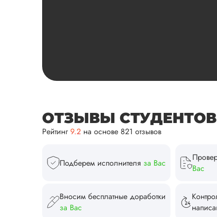
ОТЗЫВЫ СТУДЕНТОВ И
Рейтинг
9.2
на основе 821 отзывов
Провер
Подберем исполнителя
за Вас
Вас
Вносим бесплатные доработки
Контро
за Вас
напис