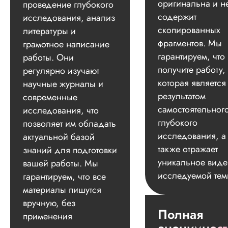
оригинальна и н
проведение глубокого
содержит
исследования, анализ
скопированных
литературы и
фрагментов. Мы
грамотное написание
гарантируем, что
работы. Они
получите работу,
регулярно изучают
которая является
научные журналы и
результатом
современные
самостоятельног
исследования, что
глубокого
позволяет им обладать
исследования, а
актуальной базой
также отражает
знаний для подготовки
уникальное вид
вашей работы. Мы
исследуемой тем
гарантируем, что все
материалы пишутся
вручную, без
Полная
применения