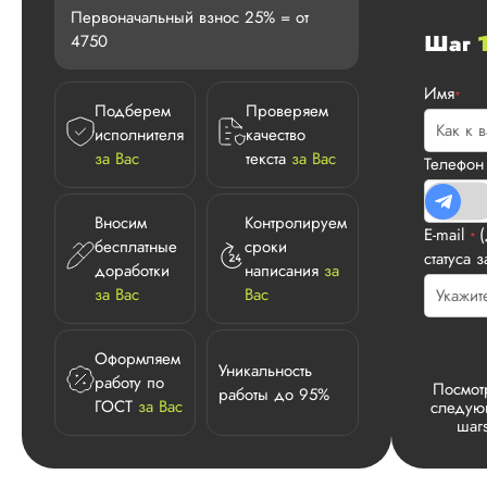
Первоначальный взнос 25% = от
Шаг
4750
Имя
*
Подберем
Проверяем
исполнителя
качество
за Вас
текста
за Вас
Телефо
Вносим
Контролируем
E-mail
*
бесплатные
сроки
статуса з
доработки
написания
за
за Вас
Вас
Оформляем
Уникальность
работу по
Посмот
работы до 95%
ГОСТ
за Вас
следу
шаг