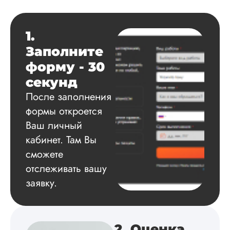
Данила
1.
Вид работы:
Заполните
Диссертация
форму - 30
Дата:
2025-03-15
секунд
Автору огромное
После заполнения
спасибо за помощь
формы откроется
сам подобрал
литературу, написа
Ваш личный
оформил и провел
кабинет. Там Вы
подробное описан
экспериментов,
сможете
которые сам же и
отслеживать вашу
провел. Спасибо з
заявку.
содействие, буду и
дальше заказывать
работы здесь.
2. Оценка