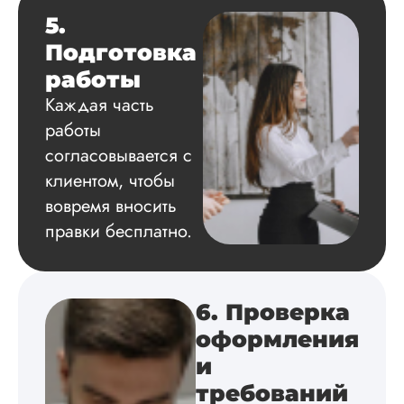
приложения,
5.
поставили ссылки 
все использованн
Подготовка
литературные
работы
источники.
Уникальность хоро
Каждая часть
читается исследов
работы
на одном дыхании
согласовывается с
клиентом, чтобы
вовремя вносить
Евгений
правки бесплатно.
Иванович
Вид работы:
Диссертация
6. Проверка
Дата:
2024-03-25
оформления
и
Кандидатская по
истории была напи
требований
в соответствии с