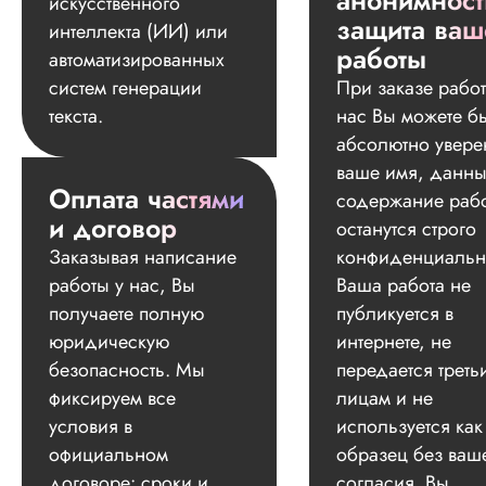
анонимност
искусственного
защита ваш
интеллекта (ИИ) или
работы
автоматизированных
систем генерации
При заказе работ
текста.
нас Вы можете б
абсолютно увере
ваше имя, данны
Оплата частями
содержание раб
и договор
останутся строго
Заказывая написание
конфиденциальн
работы у нас, Вы
Ваша работа не
получаете полную
публикуется в
юридическую
интернете, не
безопасность. Мы
передается треть
фиксируем все
лицам и не
условия в
используется как
официальном
образец без ваш
договоре: сроки и
согласия. Вы