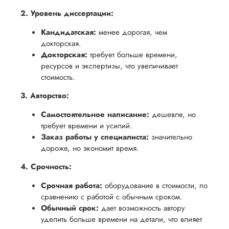
обеспечить
процесс
все
вам
2. Уровень диссертации:
возврата
аспекты
уверенность
Кандидатская:
менее дорогая, чем
имые
способом,
написания
в своей
докторская.
удобным
работы.
работе и
Докторская:
требует больше времени,
для вас,
помочь
ресурсов и экспертизы, что увеличивает
в
стоимость.
вам
ния
разумные
успешно
3. Авторство:
нциальности
сроки
пройти
после
Самостоятельное написание:
дешевле, но
процесс
требует времени и усилий.
утверждения
защиты
Заказ работы у специалиста:
значительно
запроса
научной
дороже, но экономит время.
на
работы.
возврат.
4. Срочность:
Срочная работа:
оборудование в стоимости, по
сравнению с работой с обычным сроком.
Обычный срок:
дает возможность автору
уделить больше времени на детали, что влияет