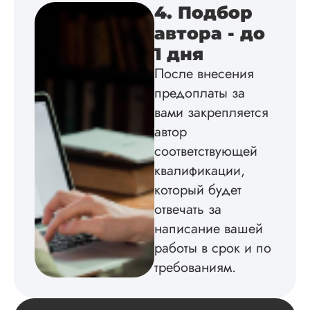
подробно
4. Подбор
проконсультирова
автора - до
по всем вопросам.
Благодарен.
1 дня
После внесения
предоплаты за
Инна
вами закрепляется
автор
соответствующей
Вид работы:
квалификации,
Диссертация
который будет
Дата:
2024-04-29
отвечать за
Магистерскую
написание вашей
диссертацию по
работы в срок и по
философии написа
на твердую 5.
требованиям.
Грамотно оформил
структуру, список
литературы,