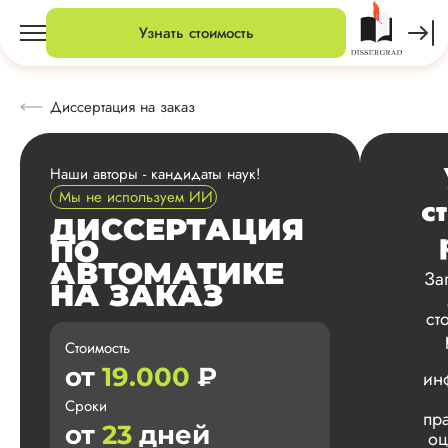
Узнать стоимость
Диссертация на заказ
Наши авторы - кандидаты наук!
Мы не используем ИИ
с
ДИССЕРТАЦИЯ
ПО
АВТОМАТИКЕ
За
НА ЗАКАЗ
ст
Стоимость
от
19.000
₽
ин
Сроки
пр
от
23
дней
оц