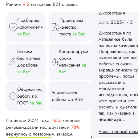
работы: сначала
Рейтинг
9.2
на основе 821 отзывов
вкратце описали су
проблемы, потом
Подберем
Проверяем
рассказали о
исполнителя
качество
методологии
за Вас
текста
за Вас
исследования, пос
чего провели все
расчеты и сделали
Вносим
Контролируем
так, как указано в
бесплатные
сроки
индивидуа...
доработки
написания
за
Читать полный отзы
за Вас
Вас
Спасибо! Передад
Ответ от Dissergra
Оформляем
ваши слова команд
Уникальность
работу по
работы до 95%
ГОСТ
за Вас
Женя
По итогам 2024 года,
86%
клиентов
рекомендовали нас друзьям и
78%
Вид работы:
вернулись с повторным заказом.