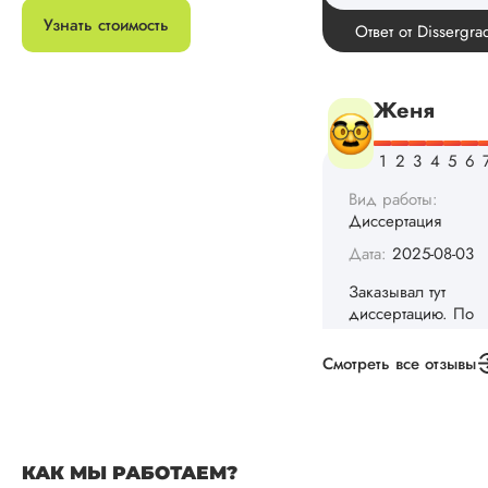
Диссертация
Узнать стоимость
Дата:
2025-08-03
Заказывал тут
диссертацию. По
срокам и стоимости
конечно, для меня
внушительно, но
выхода не оставало
не успел бы выпол
самостоятельно.
Понравилось то, чт
менеджер постоян
держал меня в ку
о статусе заказа.
Структура
исследования
Смотреть все отзывы
выполнена в...
Читать полный отзы
КАК МЫ РАБОТАЕМ?