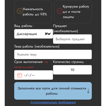
Курируем работу
Уникальность
Илья П.
до и после
работы до 98%
защиты
Вид работы
Предмет
*
(необязательно)
Вид работы:
Диссертация
Диссертация
Дата:
2026-05-21
Тема работы (необязательно)
У нас с другом бы
заказ на диссерта
Нас полностью
Срок выполнения
Количество страниц
*НЕ
*
устроила стоимость
МЕНЕЕ 2-Х ДНЕЙ
услуги, наличие
официального
договора. Само со
по структуре хоро
Заполните все поля для точной стоимости
что не было правок
работы
все в порядке в эт
плане. Научруки н
Дополнительные требования
не задалбывали,