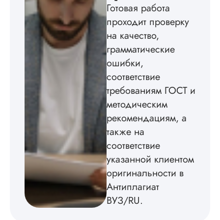
Готовая работа
методичкой. Автор
создал структуру п
проходит проверку
теме исследования
на качество,
без воды, грамотн
оформил, правда,
грамматические
некоторые
ошибки,
изображения
соответствие
пришлось вставлят
мне. Услугой
требованиям ГОСТ и
бесплатного
методическим
редактирования тек
не воспользовался.
рекомендациям, а
также на
Читать полный отзы
соответствие
указанной клиентом
оригинальности в
Антиплагиат
ВУЗ/RU.