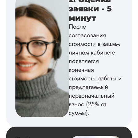
заявки - 5
Вика
минут
После
Вид работы:
согласования
Диссертация
стоимости в вашем
Дата:
2025-02-19
личном кабинете
появляется
Диссертацию напи
на совесть: тут и че
конечная
структура, и грамо
стоимость работы и
оформление. Авто
самостоятельно
предлагаемый
подобрал литерату
первоначальный
обосновал
взнос (25% от
методологию
исследования,
суммы).
грамотно выполнил
расчеты и подвел и
по результатам
исследования.