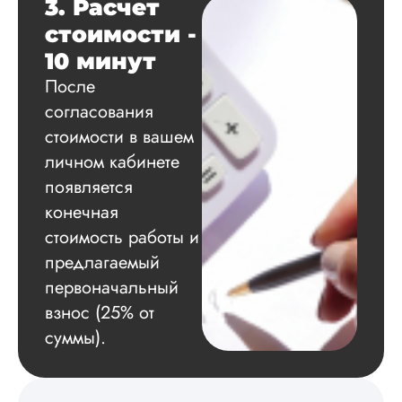
3. Расчет
Благодарна.
стоимости -
10 минут
Вадим
После
согласования
стоимости в вашем
Вид работы:
личном кабинете
Диссертация
появляется
Дата:
2024-11-20
конечная
Удобная форма
стоимость работы и
оплаты, есть
предлагаемый
официальный дого
первоначальный
работу выполнили 
оговоренные срок
взнос (25% от
сдачи, исследован
суммы).
оформили в
соответствии с гост
Взаимодействие с
клиентами адекват