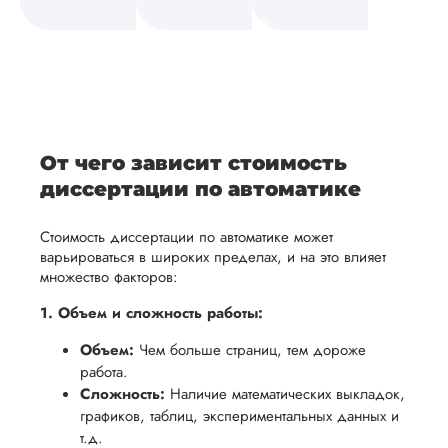
а также
и
средств.
своевременно
ам
отражает
содержит
После
уточним
ваше
все
ьная
заполнения
все
уникальное
необходимые
ция,
бланка
детали и
аний.
видение
правки.
рекламации
график
исследуемой
Мы также
ваться
и
выполнения
темы.
готовы
От чего зависит стоимость
ельно
проведения
работы. В
предоставить
диссертации по автоматике
проверки
начале
помощь
работы,
сотрудничества
Стоимость диссертации по автоматике может
в
ния
установленная
мы
варьироваться в широких пределах, и на это влияет
подготовке
множество факторов:
ого
сумма
обсудим
презентации
будет
и
1. Объем и сложность работы:
и речи
возвращена
договоримся
перед
Объем:
Чем больше страниц, тем дороже
ться
заказчику.
о сроках
защитой.
работа.
Мы
выполнения,
Сложность:
Наша
Наличие математических выкладок,
стремимся
чтобы
графиков, таблиц, экспериментальных данных и
цель -
осуществлять
учесть
т.д.