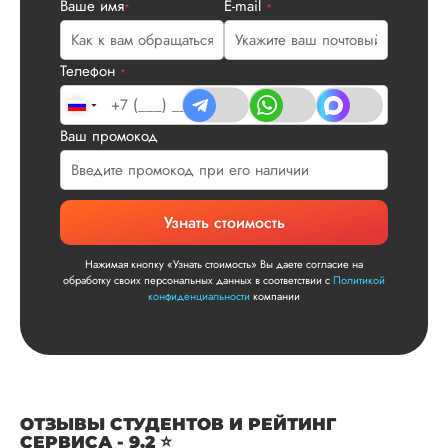
Ваше имя
E-mail
посмотрели, что вс
*
*
и сказал...
Читать полный отзы
Телефон
*
Читаем ваши слова 
Ответ от Dissergra
улыбкой! Спасибо.
Ваш промокод
Сергей
Узнать стоимость
Нажимая кнопку «Узнать стоимость» Вы даете согласие на
Вид работы:
обработку своих персональных данных в соответствии с
Политикой
Диссертация
конфиденциальности
компании
Дата:
2025-11-15
Диссертация по
математике была
написана качествен
Понравилось, как
ОТЗЫВЫ СТУДЕНТОВ И РЕЙТИНГ
выполнили все час
СЕРВИСА - 9.2 ⭐