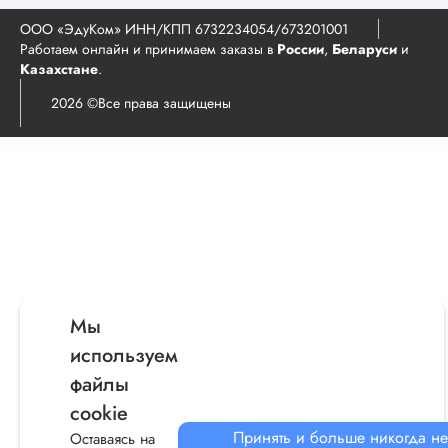
ООО «ЭдуКом» ИНН/КПП 6732234054/673201001
Работаем онлайн и принимаем заказы в
России
,
Беларуси
и
Казахстане
.
2026 ©Все права защищены
Мы
используем
файлы
cookie
Принять и больше никогда не
Оставаясь на