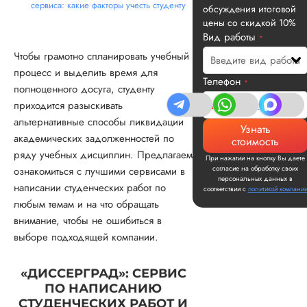
сервиса: какие факторы учесть студенту
обсуждения итоговой
цены со скидкой 10%
Вид работы
*
Чтобы грамотно спланировать учебный
процесс и выделить время для
Телефон
*
полноценного досуга, студенту
приходится разыскивать
альтернативные способы ликвидации
Узнать
академических задолженностей по
стоимость
ряду учебных дисциплин. Предлагаем
При нажатии на кнопку Вы даете
согласие на обработку своих
ознакомиться с лучшими сервисами в
персональных данных в
написании студенческих работ по
соответствии с
политикой компани
любым темам и на что обращать
внимание, чтобы не ошибиться в
выборе подходящей компании.
«ДИССЕРГРАД»: СЕРВИС
ПО НАПИСАНИЮ
СТУДЕНЧЕСКИХ РАБОТ И