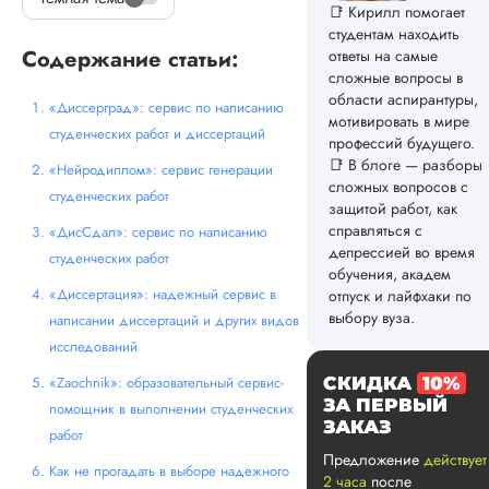
📑 Кирилл помогает
студентам находить
Содержание статьи:
ответы на самые
сложные вопросы в
области аспирантуры,
«Диссерград»: сервис по написанию
мотивировать в мире
студенческих работ и диссертаций
профессий будущего.
📑 В блоге — разборы
«Нейродиплом»: сервис генерации
сложных вопросов с
студенческих работ
защитой работ, как
справляться с
«ДисСдал»: сервис по написанию
депрессией во время
студенческих работ
обучения, академ
«Диссертация»: надежный сервис в
отпуск и лайфхаки по
выбору вуза.
написании диссертаций и других видов
исследований
«Zaochnik»: образовательный сервис-
СКИДКА
10%
ЗА ПЕРВЫЙ
помощник в выполнении студенческих
ЗАКАЗ
работ
Предложение
действует
Как не прогадать в выборе надежного
2 часа
после