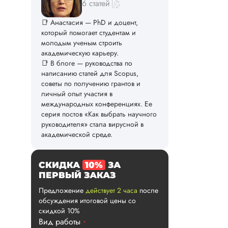
6 статей
📑 Анастасия — PhD и доцент,
который помогает студентам и
молодым ученым строить
академическую карьеру.
📑 В блоге — руководства по
написанию статей для Scopus,
советы по получению грантов и
личный опыт участия в
международных конференциях. Ее
серия постов «Как выбрать научного
руководителя» стала вирусной в
академической среде.
СКИДКА
10%
ЗА
ПЕРВЫЙ ЗАКАЗ
Предложение
действует 2 часа
после
обсуждения итоговой цены со
скидкой 10%
Вид работы
*