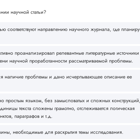
нии научной статьи?
тью соответствуют направлению научного журнала, где планиру
тивно проанализировал релевантные литературные источники
пени научной проработанности рассматриваемой проблемы.
ется наличие проблемы и дано исчерпывающее описание ее
но простым языком, без замысловатых и сложных конструкций
диницы текста сложены грамотно, отслеживается логическая
ктов, параграфов и т.д.
рмины, необходимые для раскрытия темы исследования.