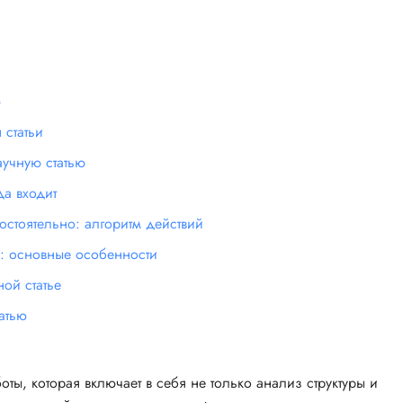
ю
статьи
учную статью
да входит
остоятельно: алгоритм действий
: основные особенности
ой статье
атью
оты, которая включает в себя не только анализ структуры и