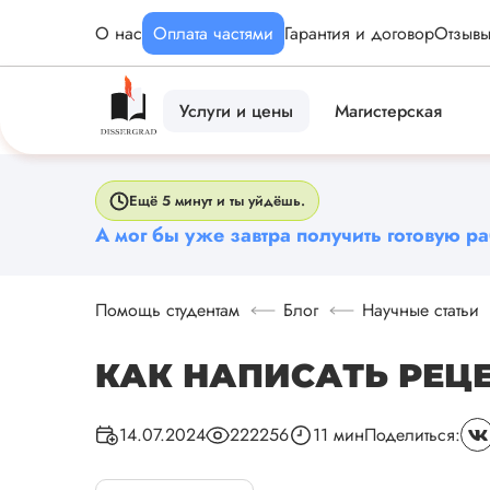
О нас
Оплата частями
Гарантия и договор
Отзыв
Услуги и цены
Магистерская
Ещё 5 минут и ты уйдёшь.
А мог бы уже завтра получить готовую ра
Помощь студентам
Блог
Научные статьи
КАК НАПИСАТЬ РЕЦ
Поделиться:
14.07.2024
222256
11 мин