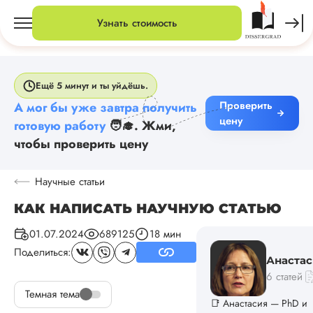
Узнать стоимость
Ещё 5 минут и ты уйдёшь.
Проверить
А мог бы уже завтра получить
цену
готовую работу
🧑‍🎓. Жми,
чтобы проверить цену
Научные статьи
КАК НАПИСАТЬ НАУЧНУЮ СТАТЬЮ
01.07.2024
689125
18 мин
Поделиться:
Анастас
6 статей
Темная тема
📑 Анастасия — PhD и