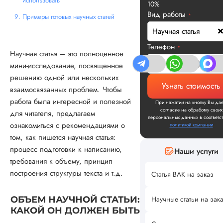
использовать
10%
Вид работы
*
Примеры готовых научных статей
Научная статья
Телефон
*
Научная статья – это полноценное
мини-исследование, посвященное
решению одной или нескольких
Узнать стоимость
взаимосвязанных проблем. Чтобы
работа была интересной и полезной
При нажатии на кнопку Вы дае
согласие на обработку своих
для читателя, предлагаем
персональных данных в соответст
ознакомиться с рекомендациями о
политикой компании
том, как пишется научная статья:
процесс подготовки к написанию,
Наши услуги
требования к объему, принцип
построения структуры текста и т.д.
Статья ВАК на заказ
ОБЪЕМ НАУЧНОЙ СТАТЬИ:
Научные статьи на зак
КАКОЙ ОН ДОЛЖЕН БЫТЬ