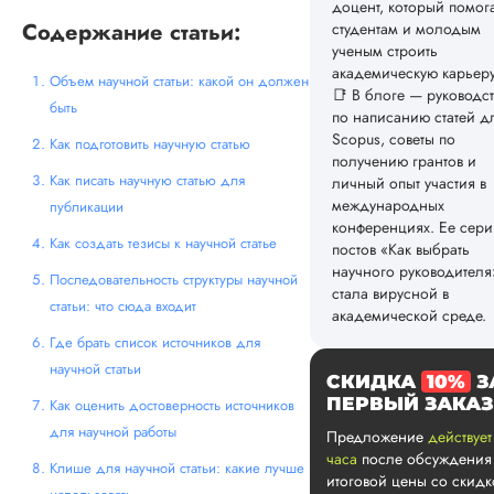
доцент, который помог
Содержание статьи:
студентам и молодым
ученым строить
академическую карьеру
Объем научной статьи: какой он должен
📑 В блоге — руководст
быть
по написанию статей д
Scopus, советы по
Как подготовить научную статью
получению грантов и
Как писать научную статью для
личный опыт участия в
международных
публикации
конференциях. Ее сери
Как создать тезисы к научной статье
постов «Как выбрать
научного руководителя
Последовательность структуры научной
стала вирусной в
статьи: что сюда входит
академической среде.
Где брать список источников для
научной статьи
СКИДКА
10%
З
ПЕРВЫЙ ЗАКАЗ
Как оценить достоверность источников
для научной работы
Предложение
действует
часа
после обсуждения
Клише для научной статьи: какие лучше
итоговой цены со скид