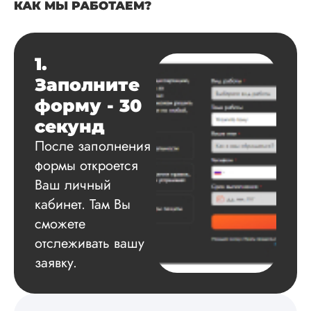
Понравилось то, чт
КАК МЫ РАБОТАЕМ?
менеджер постоян
держал меня в ку
о статусе заказа.
Структура
1.
исследования
Заполните
выполнена в...
форму - 30
Читать полный отзы
секунд
После заполнения
Данила
формы откроется
Ваш личный
кабинет. Там Вы
Вид работы:
сможете
Диссертация
отслеживать вашу
Дата:
2025-03-15
заявку.
Автору огромное
спасибо за помощь
сам подобрал