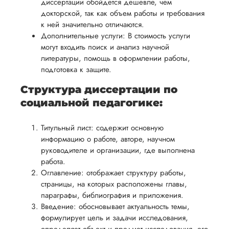
диссертации обойдется дешевле, чем
осуществлять
учесть
обеспечить
докторской, так как объем работы и требования
процесс
все
вам
к ней значительно отличаются.
возврата
аспекты
Дополнительные услуги: В стоимость услуги
уверенность
имые
способом,
написания
могут входить поиск и анализ научной
в своей
удобным
литературы, помощь в оформлении работы,
работы.
работе и
подготовка к защите.
для вас,
помочь
в
Структура диссертации по
вам
ния
разумные
социальной педагогике:
успешно
нциальности
сроки
пройти
после
Титульный лист: содержит основную
процесс
утверждения
информацию о работе, авторе, научном
защиты
руководителе и организации, где выполнена
запроса
научной
работа.
на
работы.
Оглавление: отображает структуру работы,
возврат.
страницы, на которых расположены главы,
параграфы, библиография и приложения.
Введение: обосновывает актуальность темы,
формулирует цель и задачи исследования,