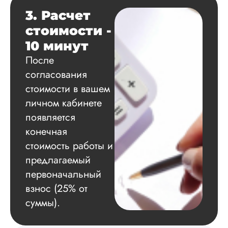
структура, и грамо
3. Расчет
оформление. Авто
самостоятельно
стоимости -
подобрал литерату
10 минут
обосновал
методологию
После
исследования,
согласования
грамотно выполнил
расчеты и подвел и
стоимости в вашем
по результатам
личном кабинете
исследования.
Благодарна.
появляется
конечная
стоимость работы и
Вадим
предлагаемый
первоначальный
взнос (25% от
Вид работы:
суммы).
Диссертация
Дата:
2024-11-20