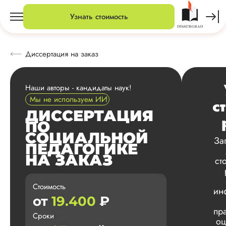
Узнать стоимость
Диссертация на заказ
Наши авторы - кандидаты наук!
Мы не используем ИИ
с
ДИССЕРТАЦИЯ
ПО
СОЦИАЛЬНОЙ
За
ПЕДАГОГИКЕ
НА ЗАКАЗ
ст
Стоимость
ин
от
19.400
₽
пр
Сроки
оц