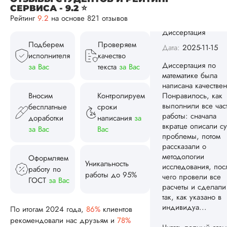
СЕРВИСА - 9.2 ⭐
Рейтинг
9.2
на основе 821 отзывов
Вид работы:
Диссертация
Подберем
Проверяем
Дата:
2025-11-15
исполнителя
качество
Диссертация по
за Вас
текста
за Вас
математике была
написана качествен
Вносим
Контролируем
Понравилось, как
выполнили все час
бесплатные
сроки
работы: сначала
доработки
написания
за
вкратце описали су
за Вас
Вас
проблемы, потом
рассказали о
методологии
Оформляем
Уникальность
исследования, пос
работу по
работы до 95%
чего провели все
ГОСТ
за Вас
расчеты и сделали
так, как указано в
индивидуа...
По итогам 2024 года,
86%
клиентов
рекомендовали нас друзьям и
78%