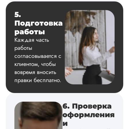
Вид работы:
Диссертация
5.
Дата:
2024-04-29
Подготовка
Магистерскую
работы
диссертацию по
философии написа
Каждая часть
на твердую 5.
работы
Грамотно оформил
структуру, список
согласовывается с
литературы,
клиентом, чтобы
приложения,
вовремя вносить
поставили ссылки 
все использованн
правки бесплатно.
литературные
источники.
Уникальность хоро
читается исследов
6. Проверка
на одном дыхании
оформления
и