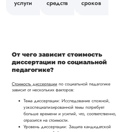
вует
исследования,
направлении
услуги
средств
сроков
возврат
Мы
а также
и
средств.
своевременно
ам
отражает
содержит
После
уточним
ваше
все
ьная
заполнения
все
уникальное
необходимые
ция,
бланка
детали и
аний.
видение
правки.
рекламации
график
исследуемой
Мы также
ваться
и
выполнения
темы.
готовы
От чего зависит стоимость
ельно
проведения
работы. В
предоставить
диссертации по социальной
проверки
начале
помощь
педагогике?
работы,
сотрудничества
в
ния
установленная
мы
Стоимость диссертации
по социальной педагогике
подготовке
ого
сумма
обсудим
зависит от нескольких факторов:
презентации
будет
и
и речи
Тема диссертации: Исследование сложной,
возвращена
договоримся
узкоспециализированной темы потребует
перед
ться
заказчику.
о сроках
больше времени и усилий, что, соответственно,
защитой.
Мы
выполнения,
отразится на стоимости.
Наша
Уровень диссертации: Защита кандидатской
стремимся
чтобы
цель -