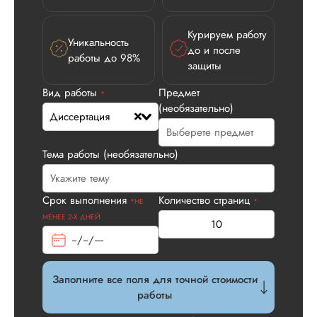
Курируем работу
Уникальность
до и после
работы до 98%
защиты
Вид работы
Предмет
*
(необязательно)
Диссертация
Тема работы (необязательно)
Илья П.
Срок выполнения
Количество страниц
*НЕ
*
МЕНЕЕ 2-Х ДНЕЙ
Вид работы:
Диссертация
Заполните все поля для точной стоимости
Дата:
2026-05-21
работы
У нас с другом бы