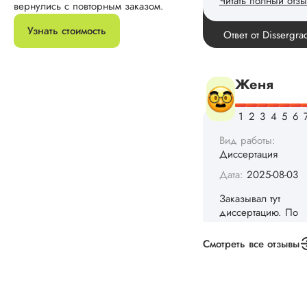
Читать полный отзы
вернулись с повторным заказом.
Спасибо! Передад
Узнать стоимость
Ответ от Dissergra
ваши слова команд
Женя
Вид работы:
Диссертация
Дата:
2025-08-03
Заказывал тут
диссертацию. По
срокам и стоимости
конечно, для меня
Смотреть все отзывы
внушительно, но
выхода не оставало
не успел бы выпол
самостоятельно.