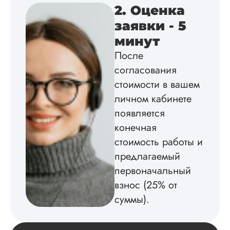
литературу, написа
2. Оценка
оформил и провел
подробное описан
заявки - 5
экспериментов,
минут
которые сам же и
провел. Спасибо з
После
содействие, буду и
согласования
дальше заказывать
стоимости в вашем
работы здесь.
личном кабинете
появляется
Вика
конечная
стоимость работы и
предлагаемый
первоначальный
Вид работы:
Диссертация
взнос (25% от
Дата:
2025-02-19
суммы).
Диссертацию напи
на совесть: тут и че