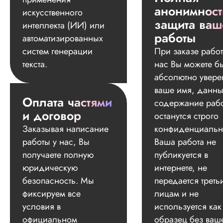
анонимност
искусственного
защита ваш
интеллекта (ИИ) или
работы
автоматизированных
систем генерации
При заказе работ
текста.
нас Вы можете б
абсолютно увере
ваше имя, данны
Оплата частями
содержание раб
и договор
останутся строго
Заказывая написание
конфиденциальн
работы у нас, Вы
Ваша работа не
получаете полную
публикуется в
юридическую
интернете, не
безопасность. Мы
передается треть
фиксируем все
лицам и не
условия в
используется как
официальном
образец без ваш