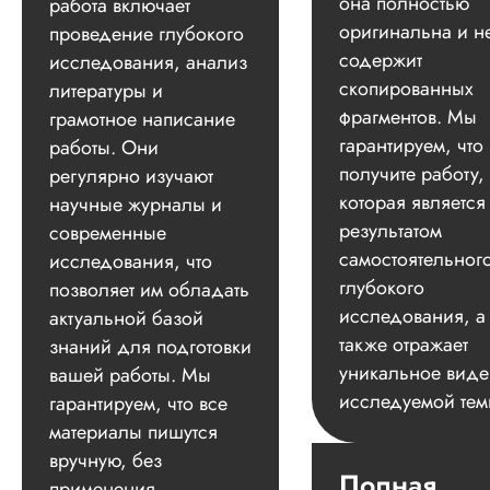
она полностью
работа включает
оригинальна и н
проведение глубокого
содержит
исследования, анализ
скопированных
литературы и
фрагментов. Мы
грамотное написание
гарантируем, что
работы. Они
получите работу,
регулярно изучают
которая является
научные журналы и
результатом
современные
самостоятельног
исследования, что
глубокого
позволяет им обладать
исследования, а
актуальной базой
также отражает
знаний для подготовки
уникальное вид
вашей работы. Мы
исследуемой тем
гарантируем, что все
материалы пишутся
вручную, без
Полная
применения