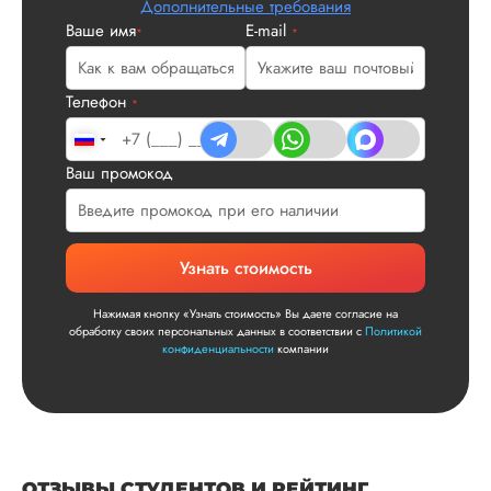
Дополнительные требования
заказ на диссерта
Ваше имя
E-mail
Нас полностью
*
*
устроила стоимость
услуги, наличие
официального
Телефон
*
договора. Само со
по структуре хоро
что не было правок
Ваш промокод
все в порядке в эт
плане. Научруки н
не задалбывали,
посмотрели, что вс
Узнать стоимость
и сказал...
Читать полный отзы
Нажимая кнопку «Узнать стоимость» Вы даете согласие на
обработку своих персональных данных в соответствии с
Политикой
конфиденциальности
компании
Читаем ваши слова 
Ответ от Dissergra
улыбкой! Спасибо.
Сергей
ОТЗЫВЫ СТУДЕНТОВ И РЕЙТИНГ