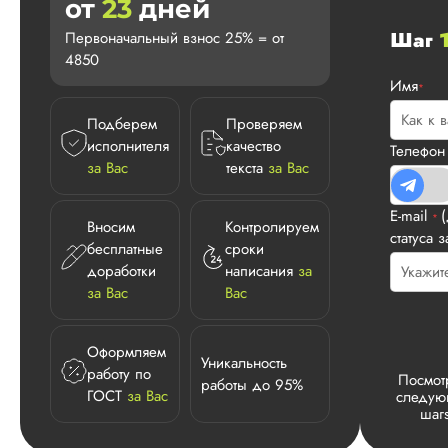
от
23
дней
Шаг
Первоначальный взнос 25% = от
4850
Имя
*
Подберем
Проверяем
исполнителя
качество
Телефо
за Вас
текста
за Вас
E-mail
*
Вносим
Контролируем
статуса з
бесплатные
сроки
доработки
написания
за
за Вас
Вас
Оформляем
Уникальность
работу по
Посмот
работы до 95%
ГОСТ
за Вас
следу
шаг