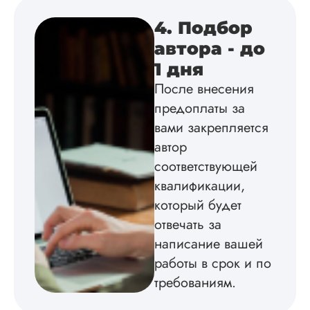
Удобная форма
4. Подбор
оплаты, есть
автора - до
официальный дого
работу выполнили 
1 дня
оговоренные срок
После внесения
сдачи, исследован
оформили в
предоплаты за
соответствии с гост
вами закрепляется
Взаимодействие с
клиентами адекват
автор
подробно
соответствующей
проконсультирова
квалификации,
по всем вопросам.
Благодарен.
который будет
отвечать за
написание вашей
Инна
работы в срок и по
требованиям.