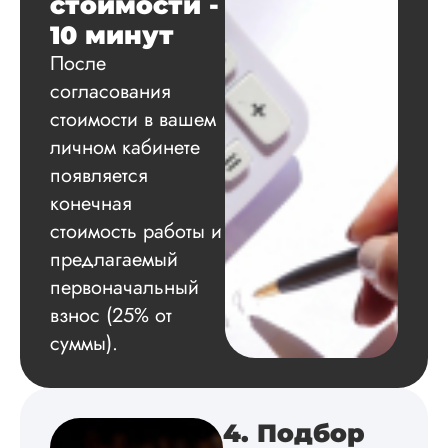
стоимости -
10 минут
Вид работы:
После
Диссертация
согласования
Дата:
2024-11-20
стоимости в вашем
Удобная форма
личном кабинете
оплаты, есть
появляется
официальный дого
работу выполнили 
конечная
оговоренные срок
стоимость работы и
сдачи, исследован
оформили в
предлагаемый
соответствии с гост
первоначальный
Взаимодействие с
взнос (25% от
клиентами адекват
подробно
суммы).
проконсультирова
по всем вопросам.
Благодарен.
4. Подбор