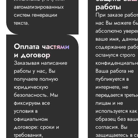
работы
автоматизированных
систем генерации
При заказе работ
текста.
нас Вы можете б
абсолютно увере
ваше имя, данны
Оплата частями
содержание раб
и договор
останутся строго
Заказывая написание
конфиденциальн
работы у нас, Вы
Ваша работа не
получаете полную
публикуется в
юридическую
интернете, не
безопасность. Мы
передается треть
фиксируем все
лицам и не
условия в
используется как
официальном
образец без ваш
договоре: сроки и
согласия. Вы
требования,
защищаетесь в с