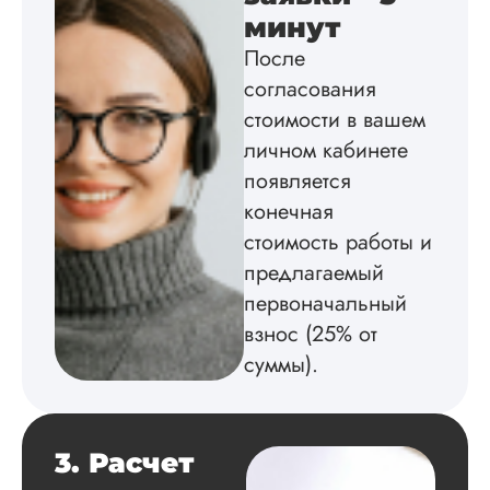
Диссертация
минут
Дата:
2025-02-19
После
Диссертацию напи
согласования
на совесть: тут и че
стоимости в вашем
структура, и грамо
оформление. Авто
личном кабинете
самостоятельно
появляется
подобрал литерату
конечная
обосновал
методологию
стоимость работы и
исследования,
предлагаемый
грамотно выполнил
расчеты и подвел и
первоначальный
по результатам
взнос (25% от
исследования.
суммы).
Благодарна.
Вадим
3. Расчет