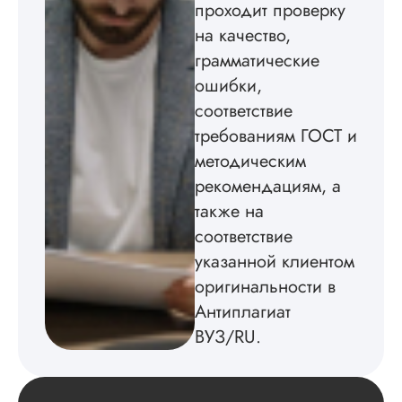
проходит проверку
изображения
пришлось вставлят
на качество,
мне. Услугой
грамматические
бесплатного
ошибки,
редактирования тек
не воспользовался.
соответствие
требованиям ГОСТ и
Читать полный отзы
методическим
рекомендациям, а
также на
соответствие
указанной клиентом
оригинальности в
Антиплагиат
ВУЗ/RU.