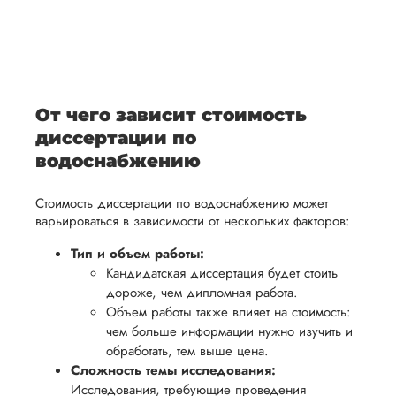
После
уточним
ваше
все
ьная
заполнения
все
уникальное
необходимые
ция,
бланка
детали и
аний.
видение
правки.
рекламации
график
исследуемой
Мы также
ваться
и
выполнения
темы.
готовы
От чего зависит стоимость
ельно
проведения
работы. В
предоставить
диссертации по
проверки
начале
помощь
водоснабжению
работы,
сотрудничества
в
ния
установленная
мы
Стоимость диссертации по водоснабжению может
подготовке
ого
сумма
обсудим
варьироваться в зависимости от нескольких факторов:
презентации
будет
и
и речи
Тип и объем работы:
возвращена
договоримся
Кандидатская диссертация будет стоить
перед
ться
заказчику.
о сроках
дороже, чем дипломная работа.
защитой.
Мы
выполнения,
Объем работы также влияет на стоимость:
Наша
чем больше информации нужно изучить и
стремимся
чтобы
цель -
обработать, тем выше цена.
осуществлять
учесть
обеспечить
Сложность темы исследования:
процесс
все
вам
Исследования, требующие проведения