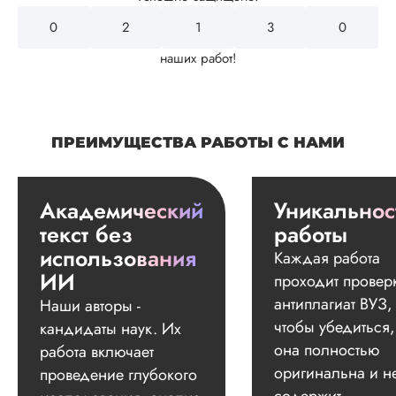
0
2
4
3
2
наших работ!
ПРЕИМУЩЕСТВА РАБОТЫ С НАМИ
Академический
Уникальнос
текст без
работы
использования
Каждая работа
ИИ
проходит провер
антиплагиат ВУЗ,
Наши авторы -
чтобы убедиться,
кандидаты наук. Их
она полностью
работа включает
оригинальна и н
проведение глубокого