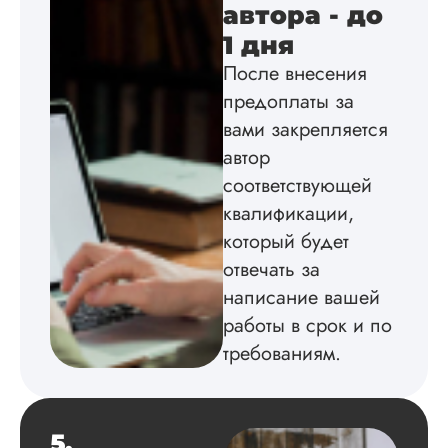
автора - до
Инна
1 дня
После внесения
предоплаты за
Вид работы:
вами закрепляется
Диссертация
автор
Дата:
2024-04-29
соответствующей
Магистерскую
квалификации,
диссертацию по
философии написа
который будет
на твердую 5.
отвечать за
Грамотно оформил
написание вашей
структуру, список
литературы,
работы в срок и по
приложения,
требованиям.
поставили ссылки 
все использованн
литературные
источники.
Уникальность хоро
5.