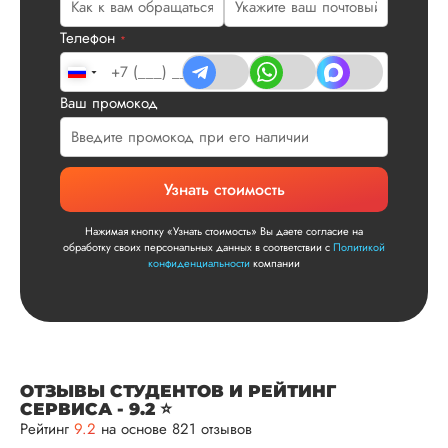
улыбкой! Спасибо.
Телефон
*
Сергей
Ваш промокод
Вид работы:
Диссертация
Узнать стоимость
Дата:
2025-11-15
Нажимая кнопку «Узнать стоимость» Вы даете согласие на
Диссертация по
обработку своих персональных данных в соответствии с
Политикой
математике была
конфиденциальности
компании
написана качествен
Понравилось, как
выполнили все час
работы: сначала
вкратце описали су
проблемы, потом
ОТЗЫВЫ СТУДЕНТОВ И РЕЙТИНГ
рассказали о
СЕРВИСА - 9.2 ⭐
методологии
Рейтинг
9.2
на основе 821 отзывов
исследования, пос