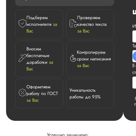
Подберем
Проверяем
исполнителя
за
качество текста
И
Вас
за Вас
Т
Вносим
Контролируем
бесплатные
сроки написания
доработки
за
за Вас
E
Вас
с
Оформляем
Уникальность
работу по ГОСТ
работы до 95%
за Вас
Успешно защищено: