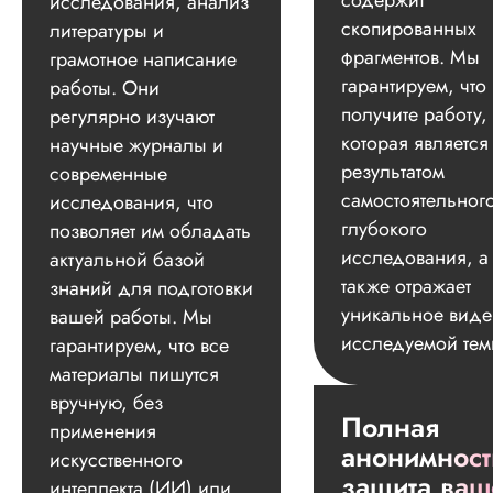
содержит
исследования, анализ
скопированных
литературы и
фрагментов. Мы
грамотное написание
гарантируем, что
работы. Они
получите работу,
регулярно изучают
которая является
научные журналы и
результатом
современные
самостоятельног
исследования, что
глубокого
позволяет им обладать
исследования, а
актуальной базой
также отражает
знаний для подготовки
уникальное вид
вашей работы. Мы
исследуемой тем
гарантируем, что все
материалы пишутся
вручную, без
Полная
применения
анонимност
искусственного
защита ваш
интеллекта (ИИ) или