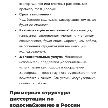
возврата
аспекты
экспериментов или сложных расчетов, как
уверенность
имые
способом,
написания
правило, стоят дороже.
в своей
удобным
Срок выполнения:
работы.
работе и
Чем быстрее вам нужна диссертация, тем выше
для вас,
помочь
будет её стоимость.
в
вам
Квалификация исполнителя:
Диссертация,
ния
разумные
написанная авторитетным ученым или опытным
успешно
нциальности
сроки
специалистом, будет стоить дороже, чем работа,
пройти
после
выполненная студентом или начинающим
процесс
исследователем.
утверждения
защиты
Дополнительные услуги:
Некоторые
запроса
научной
исполнители предлагают дополнительные
на
работы.
услуги, такие как помощь в оформлении
возврат.
диссертации, поиск научного руководителя или
подготовка к защите. Эти услуги могут увеличить
стоимость работы.
Примерная структура
диссертации по
водоснабжению в России