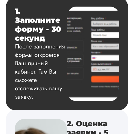
Дата:
2025-03-15
1.
Автору огромное
Заполните
спасибо за помощь
сам подобрал
форму - 30
литературу, написа
секунд
оформил и провел
подробное описан
После заполнения
экспериментов,
формы откроется
которые сам же и
Ваш личный
провел. Спасибо з
содействие, буду и
кабинет. Там Вы
дальше заказывать
сможете
работы здесь.
отслеживать вашу
заявку.
Вика
2. Оценка
Вид работы:
заявки - 5