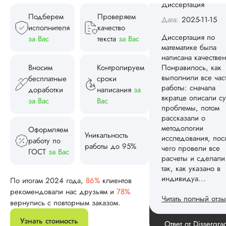
чего провели все
расчеты и сделали
Подберем
Проверяем
так, как указано в
исполнителя
качество
индивидуа...
за Вас
текста
за Вас
Читать полный отзы
Вносим
Контролируем
Спасибо! Передад
бесплатные
сроки
Ответ от Dissergra
ваши слова команд
доработки
написания
за
за Вас
Вас
Женя
Оформляем
Уникальность
работу по
работы до 95%
ГОСТ
за Вас
Вид работы:
Диссертация
По итогам 2024 года,
86%
клиентов
Дата:
2025-08-03
рекомендовали нас друзьям и
78%
Заказывал тут
вернулись с повторным заказом.
диссертацию. По
срокам и стоимости
Узнать стоимость