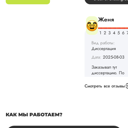
конечно, для меня
внушительно, но
выхода не оставало
не успел бы выпол
самостоятельно.
Понравилось то, чт
менеджер постоян
держал меня в ку
о статусе заказа.
Структура
исследования
выполнена в...
Читать полный отзы
Смотреть все отзывы
Данила
КАК МЫ РАБОТАЕМ?
Вид работы:
Диссертация