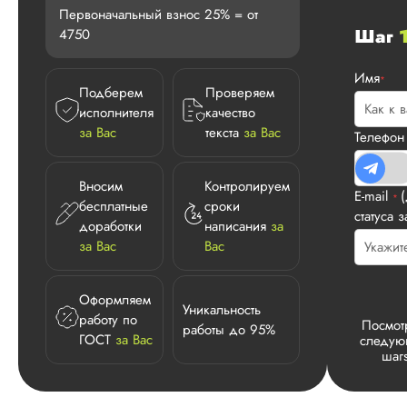
Первоначальный взнос 25% = от
Шаг
4750
Имя
*
Подберем
Проверяем
исполнителя
качество
за Вас
текста
за Вас
Телефо
Вносим
Контролируем
E-mail
*
бесплатные
сроки
статуса з
доработки
написания
за
за Вас
Вас
Оформляем
Уникальность
работу по
Посмот
работы до 95%
ГОСТ
за Вас
следу
шаг