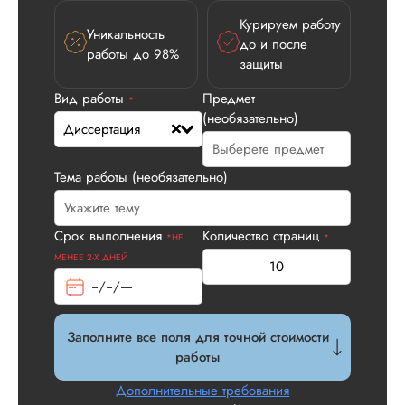
Курируем работу
Уникальность
до и после
работы до 98%
защиты
Вид работы
Предмет
Илья П.
*
(необязательно)
Диссертация
Тема работы (необязательно)
Вид работы:
Диссертация
Дата:
2026-05-21
Срок выполнения
Количество страниц
*НЕ
*
У нас с другом бы
МЕНЕЕ 2-Х ДНЕЙ
заказ на диссерта
Нас полностью
устроила стоимость
услуги, наличие
Заполните все поля для точной стоимости
официального
работы
договора. Само со
по структуре хоро
Дополнительные требования
что не было правок