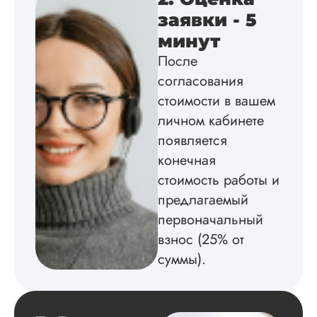
работы здесь.
заявки - 5
минут
После
Вика
согласования
стоимости в вашем
личном кабинете
Вид работы:
появляется
Диссертация
конечная
Дата:
2025-02-19
стоимость работы и
Диссертацию напи
предлагаемый
на совесть: тут и че
структура, и грамо
первоначальный
оформление. Авто
взнос (25% от
самостоятельно
подобрал литерату
суммы).
обосновал
методологию
исследования,
грамотно выполнил