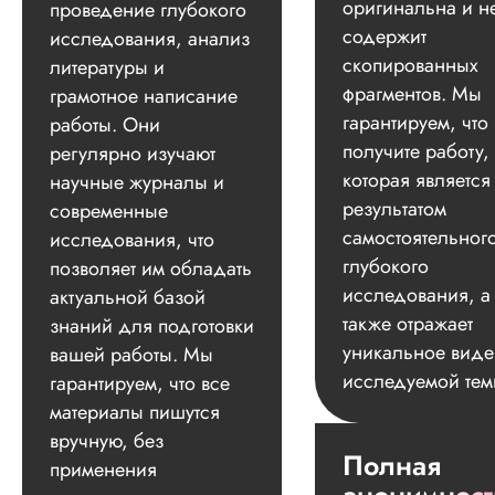
оригинальна и н
проведение глубокого
содержит
исследования, анализ
скопированных
литературы и
фрагментов. Мы
грамотное написание
гарантируем, что
работы. Они
получите работу,
регулярно изучают
которая является
научные журналы и
результатом
современные
самостоятельног
исследования, что
глубокого
позволяет им обладать
исследования, а
актуальной базой
также отражает
знаний для подготовки
уникальное вид
вашей работы. Мы
исследуемой тем
гарантируем, что все
материалы пишутся
вручную, без
Полная
применения