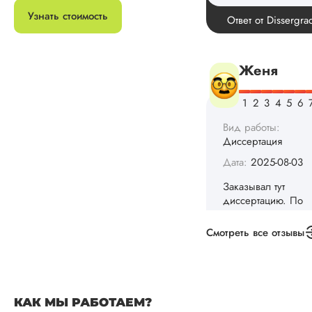
Узнать стоимость
Вид работы:
Диссертация
Дата:
2025-08-03
Заказывал тут
диссертацию. По
срокам и стоимости
конечно, для меня
внушительно, но
выхода не оставало
не успел бы выпол
самостоятельно.
Понравилось то, чт
менеджер постоян
Смотреть все отзывы
держал меня в ку
о статусе заказа.
Структура
исследования
выполнена в...
КАК МЫ РАБОТАЕМ?