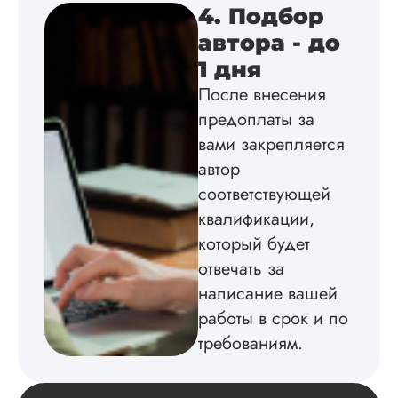
4. Подбор
соответствии с гост
Взаимодействие с
автора - до
клиентами адекват
1 дня
подробно
проконсультирова
После внесения
по всем вопросам.
предоплаты за
Благодарен.
вами закрепляется
автор
Инна
соответствующей
квалификации,
который будет
отвечать за
Вид работы:
Диссертация
написание вашей
Дата:
2024-04-29
работы в срок и по
требованиям.
Магистерскую
диссертацию по
философии написа
на твердую 5.