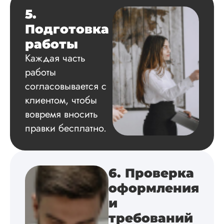
Грамотно оформил
5.
структуру, список
Подготовка
литературы,
приложения,
работы
поставили ссылки 
Каждая часть
все использованн
литературные
работы
источники.
согласовывается с
Уникальность хоро
читается исследов
клиентом, чтобы
на одном дыхании
вовремя вносить
правки бесплатно.
Евгений
Иванович
6. Проверка
оформления
Вид работы:
и
Диссертация
требований
Дата:
2024-03-25