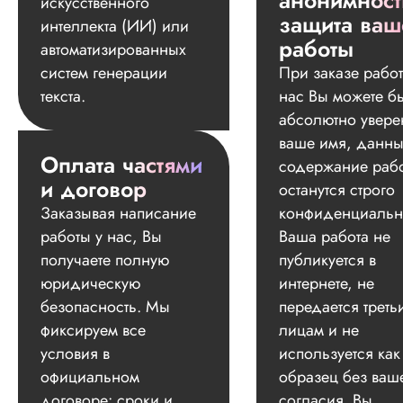
анонимност
искусственного
защита ваш
интеллекта (ИИ) или
работы
автоматизированных
систем генерации
При заказе работ
текста.
нас Вы можете б
абсолютно увере
ваше имя, данны
Оплата частями
содержание раб
и договор
останутся строго
Заказывая написание
конфиденциальн
работы у нас, Вы
Ваша работа не
получаете полную
публикуется в
юридическую
интернете, не
безопасность. Мы
передается треть
фиксируем все
лицам и не
условия в
используется как
официальном
образец без ваш
договоре: сроки и
согласия. Вы