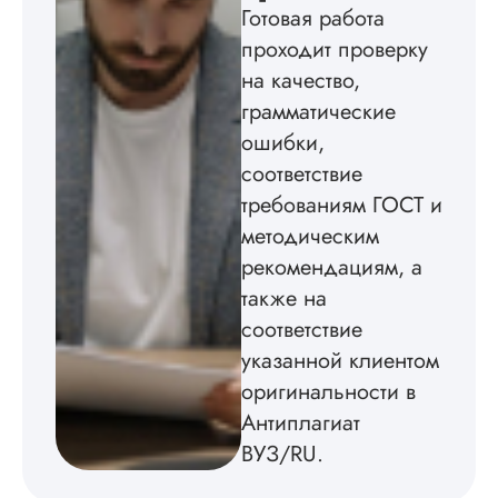
Готовая работа
Кандидатская по
проходит проверку
истории была напи
в соответствии с
на качество,
методичкой. Автор
грамматические
создал структуру п
теме исследования
ошибки,
без воды, грамотн
соответствие
оформил, правда,
требованиям ГОСТ и
некоторые
изображения
методическим
пришлось вставлят
рекомендациям, а
мне. Услугой
бесплатного
также на
редактирования тек
соответствие
не воспользовался.
указанной клиентом
Читать полный отзы
оригинальности в
Антиплагиат
ВУЗ/RU.