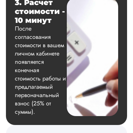
3. Расчет
расчеты и подвел и
по результатам
стоимости -
исследования.
10 минут
Благодарна.
После
согласования
стоимости в вашем
Вадим
личном кабинете
появляется
конечная
Вид работы:
Диссертация
стоимость работы и
Дата:
2024-11-20
предлагаемый
первоначальный
Удобная форма
оплаты, есть
взнос (25% от
официальный дого
суммы).
работу выполнили 
оговоренные срок
сдачи, исследован
оформили в