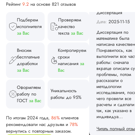
Рейтинг
9.2
на основе 821 отзывов
написана качествен
Понравилось, как
выполнили все час
Подберем
Проверяем
работы: сначала
исполнителя
качество
вкратце описали су
за Вас
текста
за Вас
проблемы, потом
рассказали о
методологии
Вносим
Контролируем
исследования, пос
бесплатные
сроки
чего провели все
доработки
написания
за
расчеты и сделали
за Вас
Вас
так, как указано в
индивидуа...
Оформляем
Читать полный отзы
Уникальность
работу по
работы до 95%
ГОСТ
за Вас
Спасибо! Передад
Ответ от Dissergra
ваши слова команд
По итогам 2024 года,
86%
клиентов
рекомендовали нас друзьям и
78%
Женя
вернулись с повторным заказом.