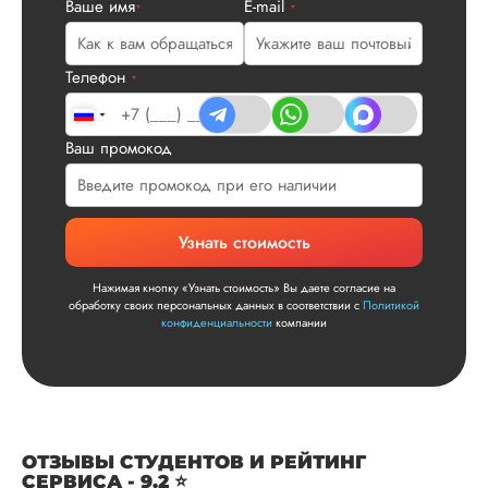
Ваше имя
E-mail
*
*
все в порядке в эт
плане. Научруки н
не задалбывали,
Телефон
посмотрели, что вс
*
и сказал...
Читать полный отзы
Ваш промокод
Читаем ваши слова 
Ответ от Dissergra
улыбкой! Спасибо.
Узнать стоимость
Сергей
Нажимая кнопку «Узнать стоимость» Вы даете согласие на
обработку своих персональных данных в соответствии с
Политикой
конфиденциальности
компании
Вид работы:
Диссертация
Дата:
2025-11-15
Диссертация по
ОТЗЫВЫ СТУДЕНТОВ И РЕЙТИНГ
СЕРВИСА - 9.2 ⭐
математике была