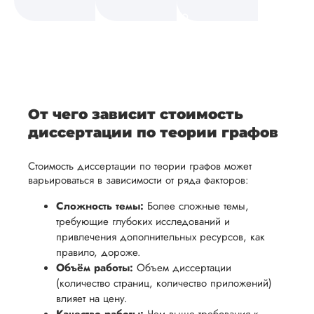
а также
и
средств.
своевременно
ам
отражает
содержит
После
уточним
ваше
все
ьная
заполнения
все
уникальное
необходимые
ция,
бланка
детали и
аний.
видение
правки.
рекламации
график
исследуемой
Мы также
ваться
и
выполнения
темы.
готовы
От чего зависит стоимость
ельно
проведения
работы. В
предоставить
диссертации по теории графов
проверки
начале
помощь
работы,
сотрудничества
Стоимость диссертации по теории графов может
в
ния
установленная
мы
варьироваться в зависимости от ряда факторов:
подготовке
ого
сумма
обсудим
презентации
Сложность темы:
Более сложные темы,
будет
и
требующие глубоких исследований и
и речи
возвращена
договоримся
привлечения дополнительных ресурсов, как
перед
ться
заказчику.
о сроках
правило, дороже.
защитой.
Объём работы:
Объем диссертации
Мы
выполнения,
Наша
(количество страниц, количество приложений)
стремимся
чтобы
цель -
влияет на цену.
осуществлять
учесть