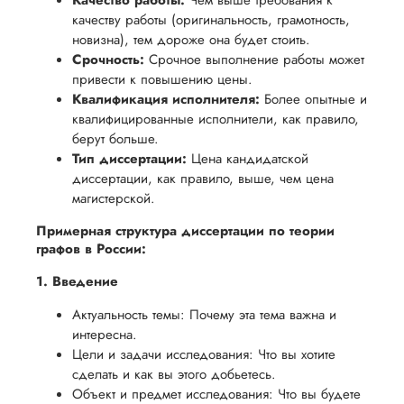
обеспечить
Качество работы:
Чем выше требования к
процесс
все
качеству работы (оригинальность, грамотность,
вам
возврата
аспекты
новизна), тем дороже она будет стоить.
уверенность
имые
способом,
Срочность:
написания
Срочное выполнение работы может
в своей
привести к повышению цены.
удобным
работы.
работе и
Квалификация исполнителя:
Более опытные и
для вас,
помочь
квалифицированные исполнители, как правило,
в
берут больше.
вам
ния
разумные
Тип диссертации:
Цена кандидатской
успешно
нциальности
сроки
диссертации, как правило, выше, чем цена
пройти
магистерской.
после
процесс
утверждения
Примерная структура диссертации по теории
защиты
запроса
графов в России:
научной
на
работы.
1. Введение
возврат.
Актуальность темы: Почему эта тема важна и
интересна.
Цели и задачи исследования: Что вы хотите
сделать и как вы этого добьетесь.
Объект и предмет исследования: Что вы будете