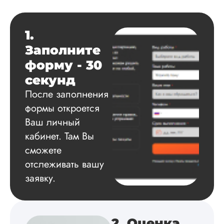
Читать полный отзы
1.
Данила
Заполните
форму - 30
Вид работы:
секунд
Диссертация
После заполнения
Дата:
2025-03-15
формы откроется
Автору огромное
Ваш личный
спасибо за помощь
кабинет. Там Вы
сам подобрал
сможете
литературу, написа
оформил и провел
отслеживать вашу
подробное описан
заявку.
экспериментов,
которые сам же и
провел. Спасибо з
содействие, буду и
дальше заказывать
2. Оценка