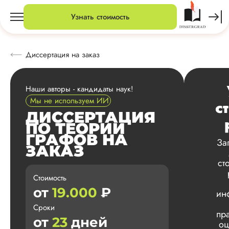
Узнать стоимость
Диссертация на заказ
Наши авторы - кандидаты наук!
Мы не используем ИИ
с
ДИССЕРТАЦИЯ
ПО ТЕОРИИ
ГРАФОВ НА
За
ЗАКАЗ
ст
Стоимость
от
19.000
₽
ин
Сроки
пр
от
23
дней
оц