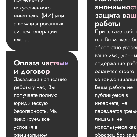
анонимност
искусственного
защита ваш
интеллекта (ИИ) или
работы
автоматизированных
систем генерации
При заказе работ
текста.
нас Вы можете б
абсолютно увере
ваше имя, данны
Оплата частями
содержание раб
и договор
останутся строго
Заказывая написание
конфиденциальн
работы у нас, Вы
Ваша работа не
получаете полную
публикуется в
юридическую
интернете, не
безопасность. Мы
передается треть
фиксируем все
лицам и не
условия в
используется как
официальном
образец без ваш