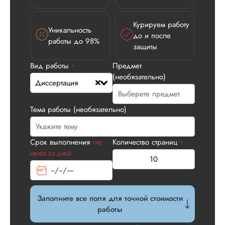
Курируем работу
Уникальность
до и после
работы до 98%
защиты
Вид работы
Предмет
Илья П.
*
(необязательно)
Диссертация
Тема работы (необязательно)
Вид работы:
Диссертация
Дата:
2026-05-21
Срок выполнения
Количество страниц
*НЕ
*
У нас с другом бы
МЕНЕЕ 2-Х ДНЕЙ
заказ на диссерта
Нас полностью
устроила стоимость
услуги, наличие
Заполните все поля для точной стоимости
официального
работы
договора. Само со
по структуре хоро