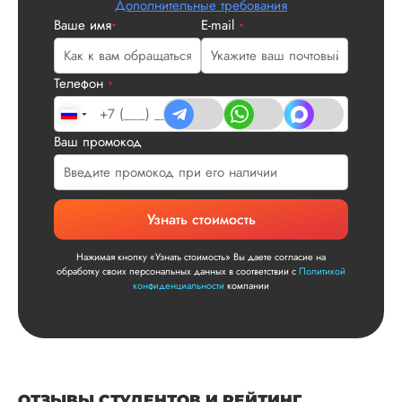
Дополнительные требования
что не было правок
Ваше имя
E-mail
*
*
все в порядке в эт
плане. Научруки н
не задалбывали,
Телефон
посмотрели, что вс
*
и сказал...
Читать полный отзы
Ваш промокод
Читаем ваши слова 
Ответ от Dissergra
улыбкой! Спасибо.
Узнать стоимость
Сергей
Нажимая кнопку «Узнать стоимость» Вы даете согласие на
обработку своих персональных данных в соответствии с
Политикой
конфиденциальности
компании
Вид работы:
Диссертация
Дата:
2025-11-15
Диссертация по
ОТЗЫВЫ СТУДЕНТОВ И РЕЙТИНГ