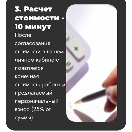
грамотно выполнил
3. Расчет
расчеты и подвел и
по результатам
стоимости -
исследования.
10 минут
Благодарна.
После
согласования
стоимости в вашем
Вадим
личном кабинете
появляется
конечная
Вид работы:
Диссертация
стоимость работы и
Дата:
2024-11-20
предлагаемый
первоначальный
Удобная форма
оплаты, есть
взнос (25% от
официальный дого
суммы).
работу выполнили 
оговоренные срок
сдачи, исследован