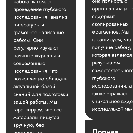
она полностью
работа включает
оригинальна и н
проведение глубокого
содержит
исследования, анализ
скопированных
литературы и
фрагментов. Мы
грамотное написание
гарантируем, что
работы. Они
получите работу,
регулярно изучают
которая является
научные журналы и
результатом
современные
самостоятельног
исследования, что
глубокого
позволяет им обладать
исследования, а
актуальной базой
также отражает
знаний для подготовки
уникальное вид
вашей работы. Мы
исследуемой тем
гарантируем, что все
материалы пишутся
вручную, без
Полная
применения