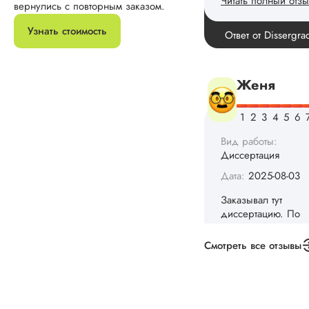
вернулись с повторным заказом.
Узнать стоимость
Вид работы:
Диссертация
Дата:
2025-08-03
Заказывал тут
диссертацию. По
срокам и стоимости
конечно, для меня
внушительно, но
выхода не оставало
не успел бы выпол
самостоятельно.
Понравилось то, чт
менеджер постоян
Смотреть все отзывы
держал меня в ку
о статусе заказа.
Структура
исследования
выполнена в...