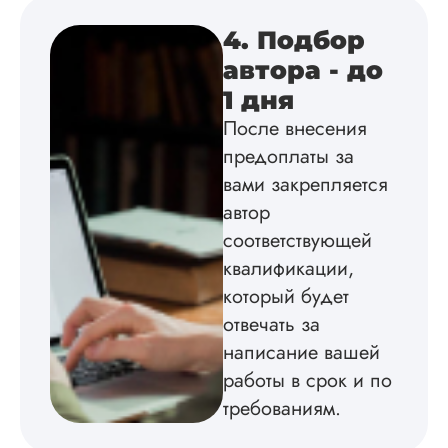
оформили в
4. Подбор
соответствии с гост
Взаимодействие с
автора - до
клиентами адекват
1 дня
подробно
проконсультирова
После внесения
по всем вопросам.
предоплаты за
Благодарен.
вами закрепляется
автор
Инна
соответствующей
квалификации,
который будет
отвечать за
Вид работы:
Диссертация
написание вашей
Дата:
2024-04-29
работы в срок и по
требованиям.
Магистерскую
диссертацию по
философии написа