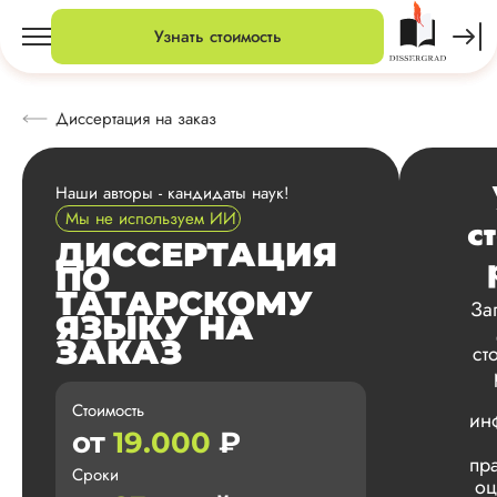
Узнать стоимость
Диссертация на заказ
Наши авторы - кандидаты наук!
Мы не используем ИИ
с
ДИССЕРТАЦИЯ
ПО
ТАТАРСКОМУ
За
ЯЗЫКУ НА
ЗАКАЗ
ст
Стоимость
ин
от
19.000
₽
пр
Сроки
оц