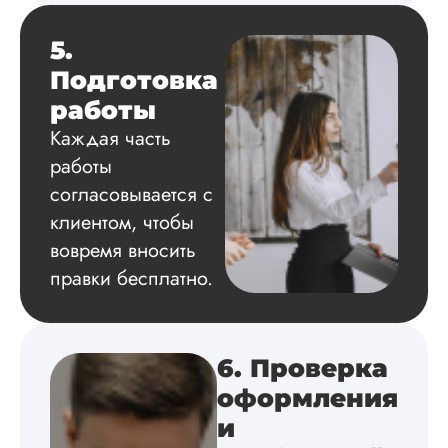
на твердую 5.
Грамотно оформил
5.
структуру, список
Подготовка
литературы,
приложения,
работы
поставили ссылки 
Каждая часть
все использованн
литературные
работы
источники.
согласовывается с
Уникальность хоро
читается исследов
клиентом, чтобы
на одном дыхании
вовремя вносить
правки бесплатно.
Евгений
Иванович
6. Проверка
оформления
Вид работы:
и
Диссертация