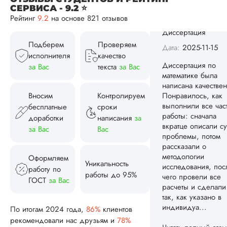
СЕРВИСА - 9.2 ⭐
математике была
Рейтинг
9.2
на основе 821 отзывов
написана качествен
Понравилось, как
выполнили все час
Подберем
Проверяем
работы: сначала
исполнителя
качество
вкратце описали су
за Вас
текста
за Вас
проблемы, потом
рассказали о
методологии
Вносим
Контролируем
исследования, пос
бесплатные
сроки
чего провели все
доработки
написания
за
расчеты и сделали
за Вас
Вас
так, как указано в
индивидуа...
Оформляем
Читать полный отзы
Уникальность
работу по
работы до 95%
ГОСТ
за Вас
Спасибо! Передад
Ответ от Dissergra
ваши слова команд
По итогам 2024 года,
86%
клиентов
рекомендовали нас друзьям и
78%
Женя