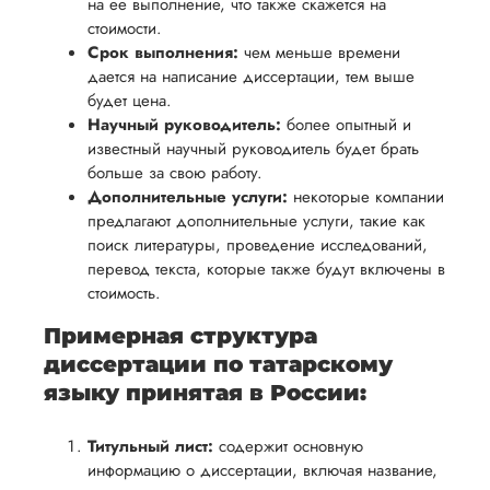
на ее выполнение, что также скажется на
осуществлять
учесть
обеспечить
стоимости.
процесс
все
вам
Срок выполнения:
чем меньше времени
возврата
аспекты
дается на написание диссертации, тем выше
уверенность
имые
способом,
написания
будет цена.
в своей
удобным
Научный руководитель:
работы.
более опытный и
работе и
известный научный руководитель будет брать
для вас,
помочь
больше за свою работу.
в
вам
Дополнительные услуги:
некоторые компании
ния
разумные
предлагают дополнительные услуги, такие как
успешно
нциальности
сроки
поиск литературы, проведение исследований,
пройти
после
перевод текста, которые также будут включены в
процесс
стоимость.
утверждения
защиты
запроса
Примерная структура
научной
на
диссертации по татарскому
работы.
возврат.
языку принятая в России:
Титульный лист:
содержит основную
информацию о диссертации, включая название,