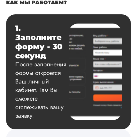
КАК МЫ РАБОТАЕМ?
Читать полный отзы
1.
Данила
Заполните
форму - 30
Вид работы:
секунд
Диссертация
После заполнения
Дата:
2025-03-15
формы откроется
Автору огромное
Ваш личный
спасибо за помощь
кабинет. Там Вы
сам подобрал
сможете
литературу, написа
оформил и провел
отслеживать вашу
подробное описан
заявку.
экспериментов,
которые сам же и
провел. Спасибо з
содействие, буду и