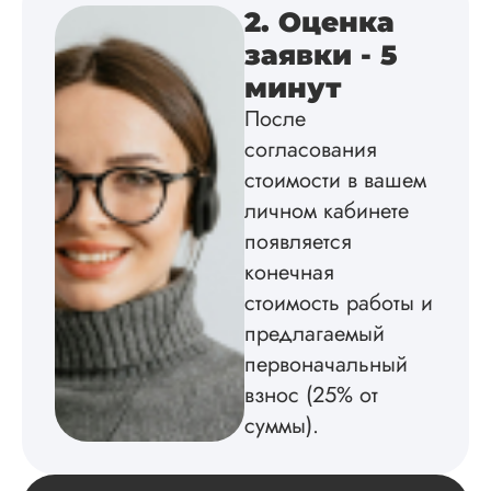
дальше заказывать
2. Оценка
работы здесь.
заявки - 5
минут
После
Вика
согласования
стоимости в вашем
личном кабинете
Вид работы:
появляется
Диссертация
конечная
Дата:
2025-02-19
стоимость работы и
Диссертацию напи
предлагаемый
на совесть: тут и че
структура, и грамо
первоначальный
оформление. Авто
взнос (25% от
самостоятельно
подобрал литерату
суммы).
обосновал
методологию
исследования,