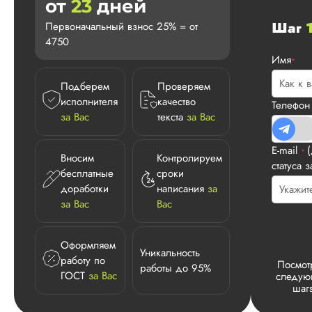
от
23
дней
Шаг
Первоначальный взнос 25% = от
4750
Имя
*
Подберем
Проверяем
исполнителя
качество
Телефо
за Вас
текста
за Вас
E-mail
*
Вносим
Контролируем
статуса з
бесплатные
сроки
доработки
написания
за
за Вас
Вас
Оформляем
Уникальность
работу по
Посмот
работы до 95%
ГОСТ
за Вас
следу
шаг