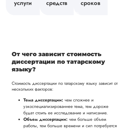
вует
исследования,
направлении
услуги
средств
сроков
возврат
Мы
а также
и
средств.
своевременно
ам
отражает
содержит
После
уточним
ваше
все
ьная
заполнения
все
уникальное
необходимые
ция,
бланка
детали и
аний.
видение
правки.
рекламации
график
исследуемой
Мы также
ваться
и
выполнения
темы.
готовы
От чего зависит стоимость
ельно
проведения
работы. В
предоставить
диссертации по татарскому
проверки
начале
помощь
языку?
работы,
сотрудничества
в
ния
установленная
мы
Стоимость диссертации по татарскому языку зависит от
подготовке
ого
сумма
обсудим
нескольких факторов:
презентации
будет
и
и речи
Тема диссертации:
чем сложнее и
возвращена
договоримся
узкоспециализированнее тема, тем дороже
перед
ться
заказчику.
о сроках
будет стоить ее исследование и написание.
защитой.
Мы
выполнения,
Объем диссертации:
чем больше объем
Наша
работы, тем больше времени и сил потребуется
стремимся
чтобы
цель -