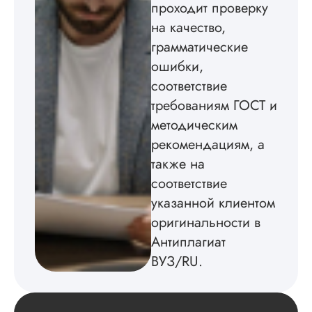
проходит проверку
Кандидатская по
на качество,
истории была напи
в соответствии с
грамматические
методичкой. Автор
ошибки,
создал структуру п
теме исследования
соответствие
без воды, грамотн
требованиям ГОСТ и
оформил, правда,
методическим
некоторые
изображения
рекомендациям, а
пришлось вставлят
также на
мне. Услугой
бесплатного
соответствие
редактирования тек
указанной клиентом
не воспользовался.
оригинальности в
Читать полный отзы
Антиплагиат
ВУЗ/RU.