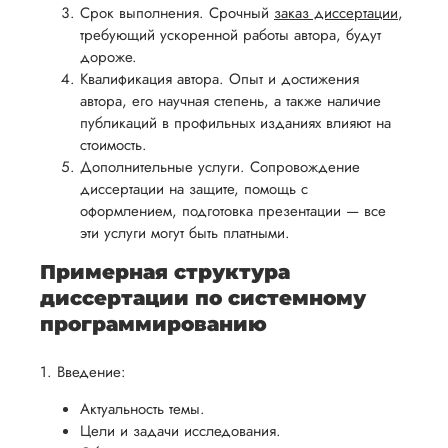
возврата
аспекты
Срок выполнения. Срочный
заказ диссертации
,
уверенность
имые
способом,
написания
требующий ускоренной работы автора, будут
в своей
дороже.
удобным
работы.
работе и
Квалификация автора. Опыт и достижения
для вас,
помочь
автора, его научная степень, а также наличие
в
вам
публикаций в профильных изданиях влияют на
ния
разумные
стоимость.
успешно
нциальности
сроки
Дополнительные услуги. Сопровождение
пройти
после
диссертации на защите, помощь с
процесс
оформлением, подготовка презентации — все
утверждения
защиты
эти услуги могут быть платными.
запроса
научной
на
Примерная структура
работы.
возврат.
диссертации по системному
программированию
1. Введение:
Актуальность темы.
Цели и задачи исследования.