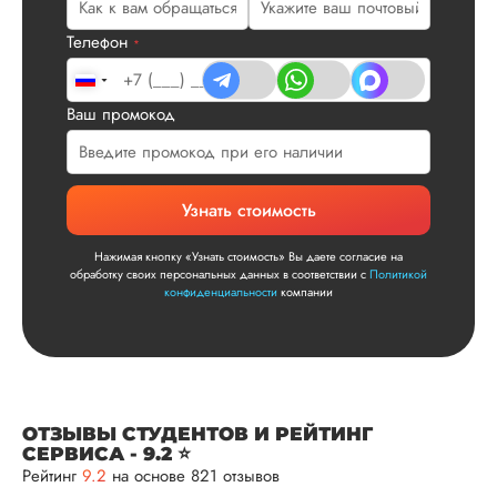
все в порядке в эт
плане. Научруки н
Телефон
*
не задалбывали,
посмотрели, что вс
и сказал...
Ваш промокод
Читать полный отзы
Читаем ваши слова 
Ответ от Dissergra
Узнать стоимость
улыбкой! Спасибо.
Нажимая кнопку «Узнать стоимость» Вы даете согласие на
обработку своих персональных данных в соответствии с
Политикой
Сергей
конфиденциальности
компании
Вид работы:
Диссертация
Дата:
2025-11-15
ОТЗЫВЫ СТУДЕНТОВ И РЕЙТИНГ
СЕРВИСА - 9.2 ⭐
Диссертация по
Рейтинг
9.2
на основе 821 отзывов
математике была