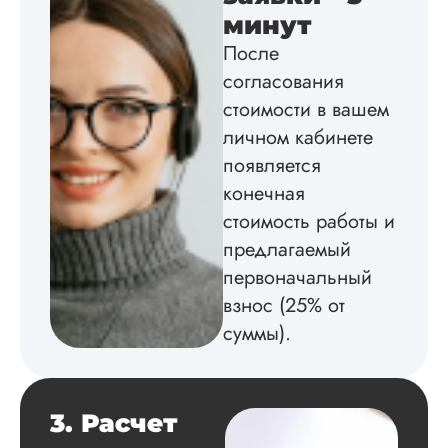
работы здесь.
минут
После
согласования
Вика
стоимости в вашем
личном кабинете
появляется
Вид работы:
конечная
Диссертация
стоимость работы и
Дата:
2025-02-19
предлагаемый
Диссертацию напи
первоначальный
на совесть: тут и че
структура, и грамо
взнос (25% от
оформление. Авто
суммы).
самостоятельно
подобрал литерату
обосновал
методологию
исследования,
3. Расчет
грамотно выполнил