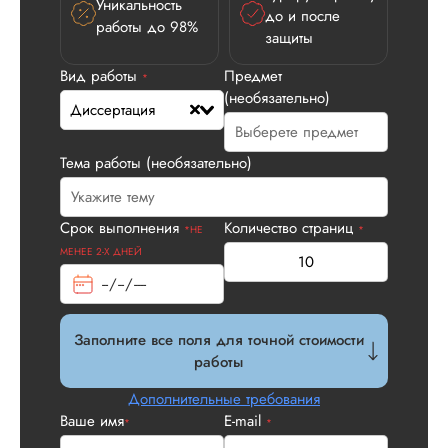
Уникальность
до и после
работы до 98%
защиты
Вид работы
Предмет
*
(необязательно)
Илья П.
Диссертация
Тема работы (необязательно)
Вид работы:
Диссертация
Срок выполнения
Количество страниц
*НЕ
*
Дата:
2026-05-21
МЕНЕЕ 2-Х ДНЕЙ
У нас с другом бы
заказ на диссерта
Нас полностью
устроила стоимость
Заполните все поля для точной стоимости
услуги, наличие
работы
официального
Дополнительные требования
договора. Само со
по структуре хоро
Ваше имя
E-mail
*
*
что не было правок