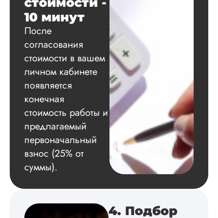
стоимости -
расчеты и подвел и
по результатам
10 минут
исследования.
После
Благодарна.
согласования
стоимости в вашем
личном кабинете
Вадим
появляется
конечная
стоимость работы и
Вид работы:
Диссертация
предлагаемый
первоначальный
Дата:
2024-11-20
взнос (25% от
Удобная форма
оплаты, есть
суммы).
официальный дого
работу выполнили 
оговоренные срок
сдачи, исследован
4. Подбор
оформили в