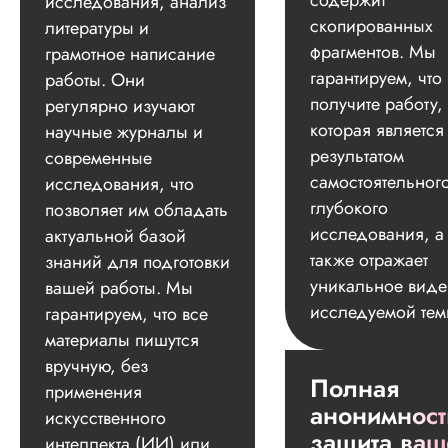
содержит
исследования, анализ
скопированных
литературы и
фрагментов. Мы
грамотное написание
гарантируем, что
работы. Они
получите работу,
регулярно изучают
которая является
научные журналы и
результатом
современные
самостоятельног
исследования, что
глубокого
позволяет им обладать
исследования, а
актуальной базой
также отражает
знаний для подготовки
уникальное вид
вашей работы. Мы
исследуемой тем
гарантируем, что все
материалы пишутся
вручную, без
Полная
применения
анонимност
искусственного
защита ваш
интеллекта (ИИ) или