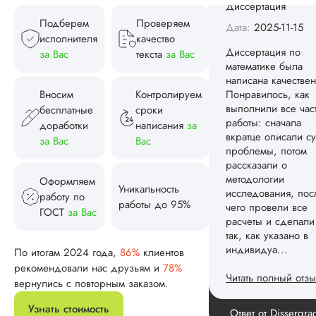
написана качествен
Понравилось, как
Подберем
Проверяем
выполнили все час
исполнителя
качество
работы: сначала
за Вас
текста
за Вас
вкратце описали су
проблемы, потом
рассказали о
Вносим
Контролируем
методологии
бесплатные
сроки
исследования, пос
доработки
написания
за
чего провели все
за Вас
Вас
расчеты и сделали
так, как указано в
индивидуа...
Оформляем
Уникальность
работу по
работы до 95%
Читать полный отзы
ГОСТ
за Вас
Спасибо! Передад
Ответ от Dissergra
ваши слова команд
По итогам 2024 года,
86%
клиентов
рекомендовали нас друзьям и
78%
вернулись с повторным заказом.
Женя
Узнать стоимость