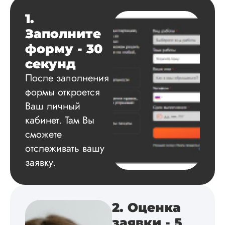
Читать полный отзы
1.
Заполните
Данила
форму - 30
секунд
Вид работы:
После заполнения
Диссертация
формы откроется
Дата:
2025-03-15
Ваш личный
Автору огромное
кабинет. Там Вы
спасибо за помощь
сможете
сам подобрал
отслеживать вашу
литературу, написа
оформил и провел
заявку.
подробное описан
экспериментов,
которые сам же и
провел. Спасибо з
2. Оценка
содействие, буду и
дальше заказывать
заявки - 5