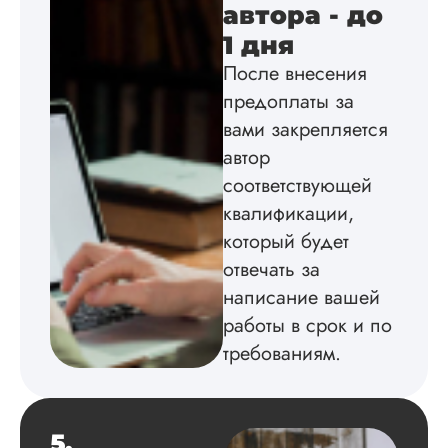
автора - до
соответствии с гост
Взаимодействие с
1 дня
клиентами адекват
После внесения
подробно
проконсультирова
предоплаты за
по всем вопросам.
вами закрепляется
Благодарен.
автор
соответствующей
квалификации,
Инна
который будет
отвечать за
написание вашей
Вид работы:
Диссертация
работы в срок и по
Дата:
2024-04-29
требованиям.
Магистерскую
диссертацию по
философии написа
5.
на твердую 5.