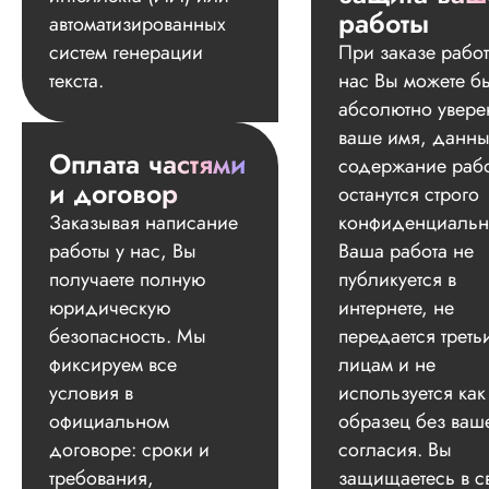
работы
автоматизированных
систем генерации
При заказе работ
текста.
нас Вы можете б
абсолютно увере
ваше имя, данны
Оплата частями
содержание раб
и договор
останутся строго
Заказывая написание
конфиденциальн
работы у нас, Вы
Ваша работа не
получаете полную
публикуется в
юридическую
интернете, не
безопасность. Мы
передается треть
фиксируем все
лицам и не
условия в
используется как
официальном
образец без ваш
договоре: сроки и
согласия. Вы
требования,
защищаетесь в с