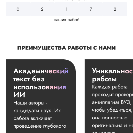
0
2
4
3
2
наших работ!
ПРЕИМУЩЕСТВА РАБОТЫ С НАМИ
Академический
Уникальнос
текст без
работы
использования
Каждая работа
ИИ
проходит провер
антиплагиат ВУЗ,
Наши авторы -
чтобы убедиться,
кандидаты наук. Их
она полностью
работа включает
оригинальна и н
проведение глубокого