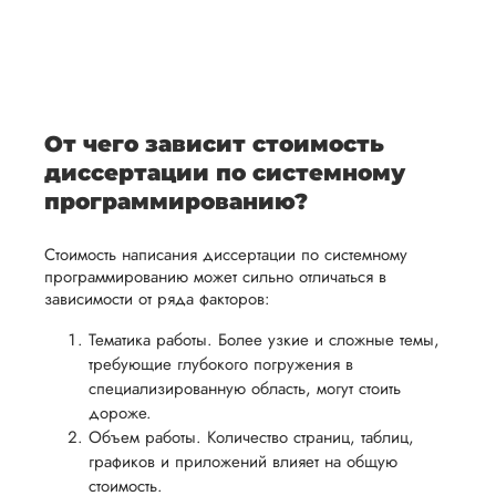
После
уточним
ваше
все
ьная
заполнения
все
уникальное
необходимые
ция,
бланка
детали и
аний.
видение
правки.
рекламации
график
исследуемой
Мы также
ваться
и
выполнения
темы.
готовы
От чего зависит стоимость
ельно
проведения
работы. В
предоставить
диссертации по системному
проверки
начале
помощь
программированию?
работы,
сотрудничества
в
ния
установленная
мы
Стоимость написания диссертации по системному
подготовке
ого
сумма
обсудим
программированию может сильно отличаться в
презентации
зависимости от ряда факторов:
будет
и
и речи
возвращена
договоримся
Тематика работы. Более узкие и сложные темы,
перед
ться
заказчику.
о сроках
требующие глубокого погружения в
защитой.
Мы
специализированную область, могут стоить
выполнения,
Наша
дороже.
стремимся
чтобы
цель -
Объем работы. Количество страниц, таблиц,
осуществлять
учесть
обеспечить
графиков и приложений влияет на общую
процесс
все
стоимость.
вам