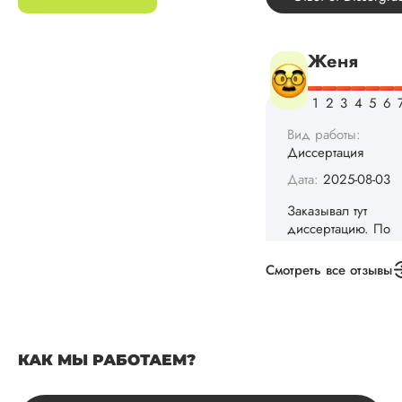
Вид работы:
Диссертация
Дата:
2025-08-03
Заказывал тут
диссертацию. По
срокам и стоимости
конечно, для меня
внушительно, но
выхода не оставало
не успел бы выпол
самостоятельно.
Понравилось то, чт
Смотреть все отзывы
менеджер постоян
держал меня в ку
о статусе заказа.
Структура
исследования
КАК МЫ РАБОТАЕМ?
выполнена в...