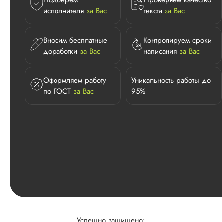
Подберем
Проверяем качество
исполнителя
за Вас
текста
за Вас
Вносим бесплатные
Контролируем сроки
доработки
за Вас
написания
за Вас
Оформляем работу
Уникальность работы до
по ГОСТ
за Вас
95%
Успешно защищено: