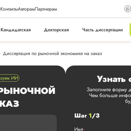
ы
Контакты
Авторам
Партнерам
Кандидатская
Докторская
Часть диссертации
Диссертация по рыночной экономике на заказ
Узнать 
ьзуем ИИ
 РЫНОЧНОЙ
Заполните форму д
Чем больше инфор
бу
КАЗ
Шаг
1
/3
Имя
*