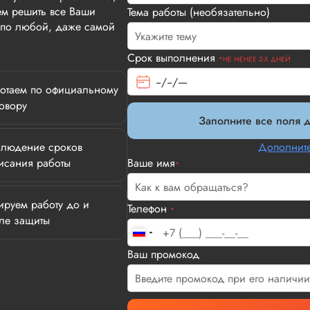
м решить все Ваши
Тема работы (необязательно)
т по любой, даже самой
Срок выполнения
*НЕ МЕНЕЕ 2-Х ДНЕЙ
отаем по официальному
овору
Заполните все поля д
людение сроков
Дополните
исания работы
Ваше имя
*
ируем работу до и
Телефон
*
ле защиты
Илья П.
Ваш промокод