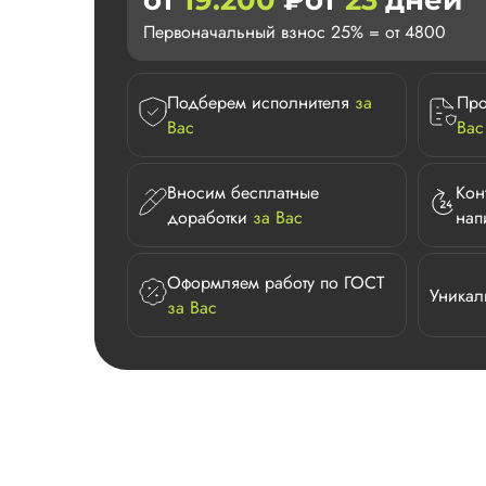
от
19.200
₽
от
23
дней
Первоначальный взнос 25% = от 4800
Подберем исполнителя
за
Про
Вас
Вас
Вносим бесплатные
Кон
доработки
за Вас
нап
Оформляем работу по ГОСТ
Уникал
за Вас