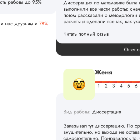
сть работы до 95%
Диссертация по математике была 
выполнили все части работы: сна
потом рассказали о методологии 
расчеты и сделали все так, как ук
ли нас друзьям и
78%
Читать полный отзыв
Спасибо! Передадим ваши слова 
Ответ о
Женя
Вид работы:
Диссертация
Заказывал тут диссертацию. По с
внушительно, но выхода не остав
самостоятельно. Понравилось то,