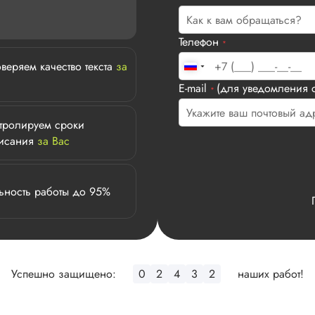
Телефон
*
веряем качество текста
за
E-mail
(для уведомления с
*
тролируем сроки
исания
за Вас
ьность работы до 95%
Успешно защищено:
0
2
4
3
2
наших работ!