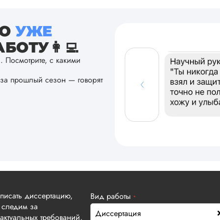
ТО
УЖЕ
БОТУ👩‍💻
а. Посмотрите, с какими
за прошлый сезон — говорят
аписать диссертацию,
Вид работы
*
 следим за
Диссертация
актуальных требований,