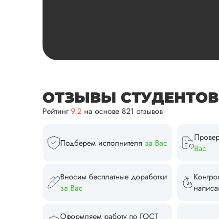
ОТЗЫВЫ СТУДЕНТОВ И
Рейтинг
9.2
на основе 821 отзывов
Провер
Подберем исполнителя
за Вас
Вас
Вносим бесплатные доработки
Контро
за Вас
напис
Оформляем работу по ГОСТ