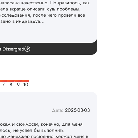
написана качественно. Понравилось, как
чала вкратце описали суть проблемы,
исследования, после чего провели все
азано в индивидуа...
команде. 👏
т Dissergrad
Дата:
2025-08-03
рокам и стоимости, конечно, для меня
алось, не успел бы выполнить
 что менеджер постоянно держал меня в