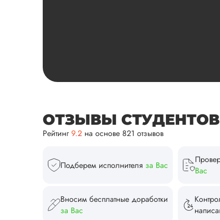
ОТЗЫВЫ СТУДЕНТОВ И
Рейтинг
9.2
на основе 821 отзывов
Провер
Подберем исполнителя
за Вас
Вас
Вносим бесплатные доработки
Контро
за Вас
напис