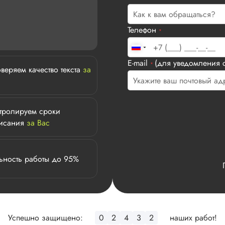
Телефон
*
E-mail
(для уведомления с
*
веряем качество текста
за
тролируем сроки
исания
за Вас
ьность работы до 95%
Успешно защищено:
0
2
4
3
2
наших работ!