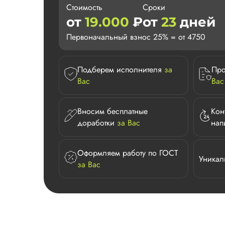
Стоимость
Сроки
от
19.000
₽
от
23
дней
Первоначальный взнос 25% = от 4750
Подберем исполнителя
за
Про
Вас
Вас
Вносим бесплатные
Кон
доработки
за Вас
нап
Оформляем работу по ГОСТ
Уникал
за Вас