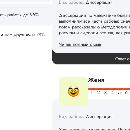
Вид работы:
Диссертация
сть работы до 95%
Диссертация по математике была 
выполнили все части работы: сна
потом рассказали о методологии 
расчеты и сделали все так, как ук
ли нас друзьям и
78%
Читать полный отзыв
Спасибо! Передадим ваши слова 
Ответ о
Женя
Вид работы:
Диссертация
Заказывал тут диссертацию. По с