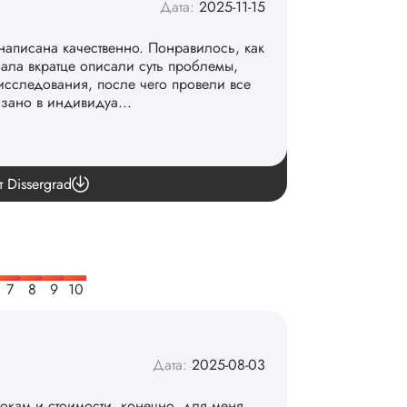
Дата:
2025-11-15
написана качественно. Понравилось, как
чала вкратце описали суть проблемы,
исследования, после чего провели все
азано в индивидуа...
команде. 👏
т Dissergrad
Дата:
2025-08-03
рокам и стоимости, конечно, для меня