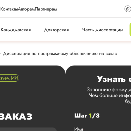
ы
Контакты
Авторам
Партнерам
Кандидатская
Докторская
Часть диссертации
Диссертация по программному обеспечению на заказ
Узнать 
ьзуем ИИ
Заполните форму д
Чем больше инфор
бу
ЗАКАЗ
Шаг
1
/3
Имя
*