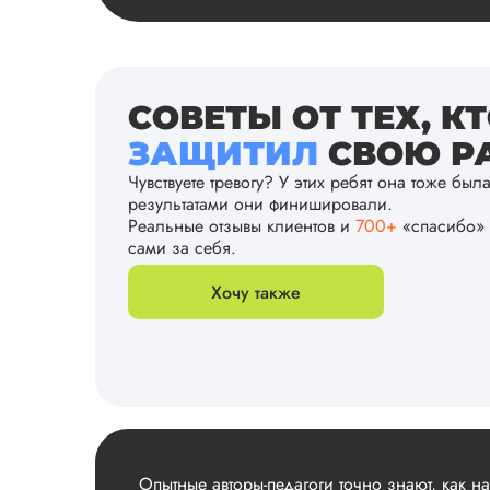
СОВЕТЫ ОТ ТЕХ, К
ЗАЩИТИЛ
СВОЮ РА
Чувствуете тревогу? У этих ребят она тоже был
результатами они финишировали.
Реальные отзывы клиентов и
700+
«спасибо» 
сами за себя.
Хочу также
Опытные авторы-педагоги точно знают, как н