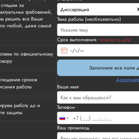
 следим за
Диссертация
актуальных требований,
м решить все Ваши
Тема работы (необязательно)
т по любой, даже самой
Срок выполнения
*НЕ МЕНЕЕ 2-Х ДНЕЙ
отаем по официальному
овору
Заполните все поля д
людение сроков
Дополните
исания работы
Ваше имя
*
ируем работу до и
Телефон
*
ле защиты
Илья П.
Ваш промокод