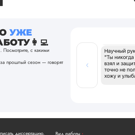
ТО
УЖЕ
БОТУ👩‍💻
а. Посмотрите, с какими
за прошлый сезон — говорят
аписать диссертацию,
Вид работы
*