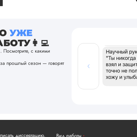
ТО
УЖЕ
БОТУ👩‍💻
а. Посмотрите, с какими
за прошлый сезон — говорят
аписать диссертацию,
Вид работы
*