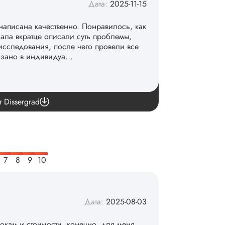
Дата:
2025-11-15
написана качественно. Понравилось, как
чала вкратце описали суть проблемы,
исследования, после чего провели все
азано в индивидуа...
команде. 👏
т Dissergrad
Дата:
2025-08-03
рокам и стоимости, конечно, для меня