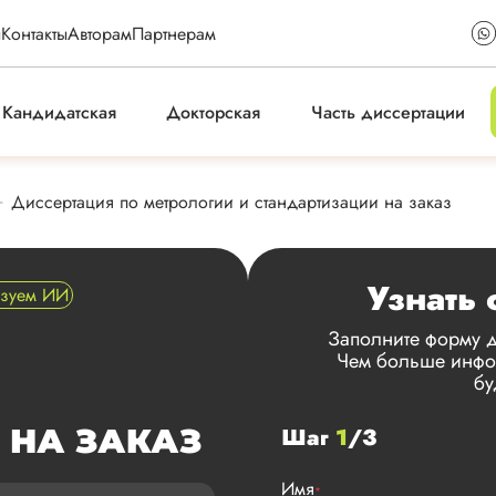
ы
Контакты
Авторам
Партнерам
Кандидатская
Докторская
Часть диссертации
Диссертация по метрологии и стандартизации на заказ
Узнать 
ьзуем ИИ
Заполните форму д
Чем больше инфор
бу
 НА ЗАКАЗ
Шаг
1
/3
Имя
*