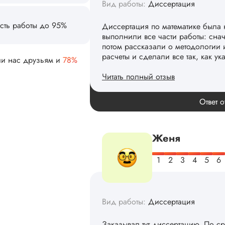
Вид работы:
Диссертация
сть работы до 95%
Диссертация по математике была 
выполнили все части работы: сна
потом рассказали о методологии 
расчеты и сделали все так, как ук
ли нас друзьям и
78%
Читать полный отзыв
Спасибо! Передадим ваши слова 
Ответ о
Женя
Вид работы:
Диссертация
Заказывал тут диссертацию. По с