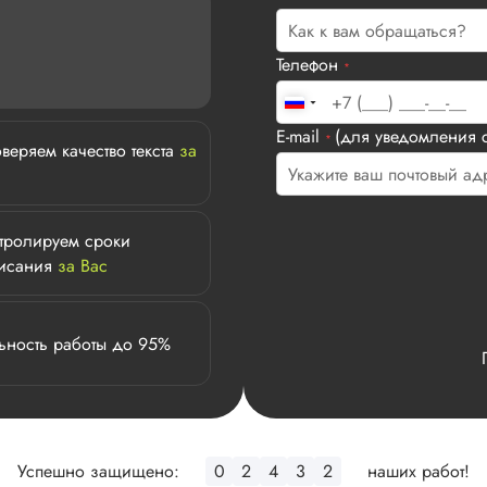
Телефон
*
E-mail
(для уведомления с
*
веряем качество текста
за
тролируем сроки
исания
за Вас
ьность работы до 95%
Успешно защищено:
0
2
4
3
2
наших работ!