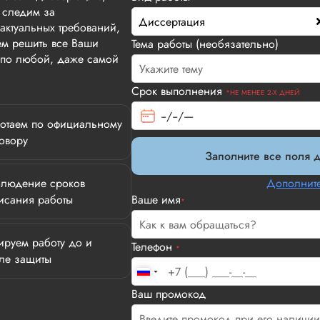
 следим за
Диссертация
актуальных требований,
м решить все Ваши
Тема работы (необязательно)
т по любой, даже самой
Срок выполнения
*НЕ МЕНЕЕ 2-Х ДНЕЙ
отаем по официальному
овору
Заполните все поля д
людение сроков
Дополните
исания работы
Ваше имя
*
ируем работу до и
Телефон
*
ле защиты
Илья П.
Ваш промокод