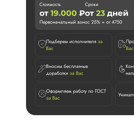
Стоимость
Сроки
от
19.000
₽
от
23
дней
Первоначальный взнос 25% = от 4750
Подберем исполнителя
за
Про
Вас
Вас
Вносим бесплатные
Кон
доработки
за Вас
нап
Оформляем работу по ГОСТ
Уникал
за Вас