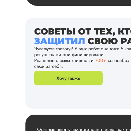
СОВЕТЫ ОТ ТЕХ, К
ЗАЩИТИЛ
СВОЮ РА
Чувствуете тревогу? У этих ребят она тоже был
результатами они финишировали.
Реальные отзывы клиентов и
700+
«спасибо» 
сами за себя.
Хочу также
Опытные авторы-педагоги точно знают, как н