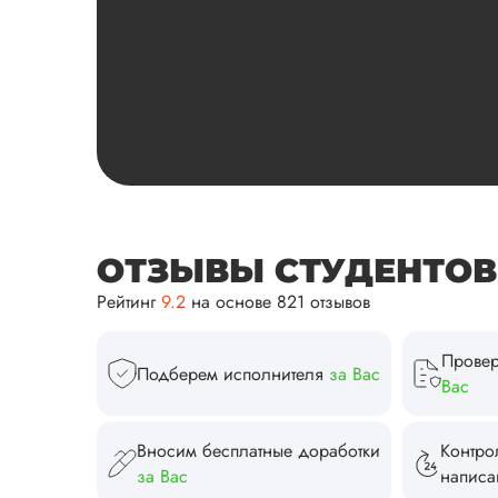
ОТЗЫВЫ СТУДЕНТОВ И
Рейтинг
9.2
на основе 821 отзывов
Провер
Подберем исполнителя
за Вас
Вас
Вносим бесплатные доработки
Контро
за Вас
напис