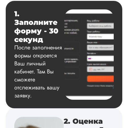
спасибо за помощь
сам подобрал
1.
литературу, написа
оформил и провел
Заполните
подробное описан
форму - 30
экспериментов,
которые сам же и
секунд
провел. Спасибо з
После заполнения
содействие, буду и
дальше заказывать
формы откроется
работы здесь.
Ваш личный
кабинет. Там Вы
сможете
Вика
отслеживать вашу
заявку.
Вид работы:
Диссертация
2. Оценка
Дата:
2025-02-19