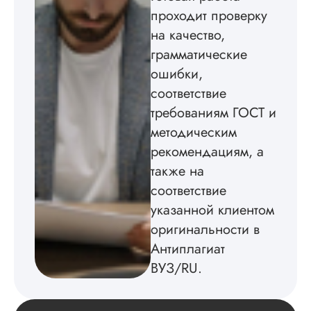
бесплатного
проходит проверку
редактирования тек
на качество,
не воспользовался.
грамматические
Читать полный отзы
ошибки,
соответствие
требованиям ГОСТ и
методическим
рекомендациям, а
также на
соответствие
указанной клиентом
оригинальности в
Антиплагиат
ВУЗ/RU.