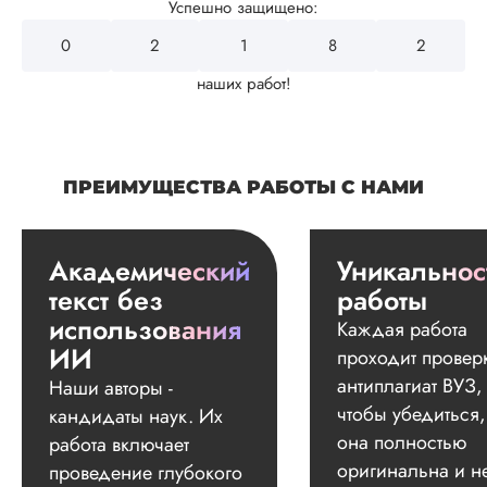
Успешно защищено:
0
2
4
3
2
наших работ!
ПРЕИМУЩЕСТВА РАБОТЫ С НАМИ
Академический
Уникальнос
текст без
работы
использования
Каждая работа
ИИ
проходит провер
антиплагиат ВУЗ,
Наши авторы -
чтобы убедиться,
кандидаты наук. Их
она полностью
работа включает
оригинальна и н
проведение глубокого