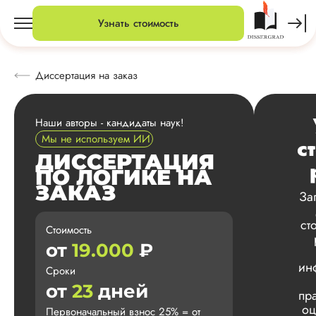
Узнать стоимость
Диссертация на заказ
Наши авторы - кандидаты наук!
Мы не используем ИИ
с
ДИССЕРТАЦИЯ
ПО ЛОГИКЕ НА
ЗАКАЗ
За
ст
Стоимость
от
19.000
₽
ин
Сроки
от
23
дней
пр
оц
Первоначальный взнос 25% = от