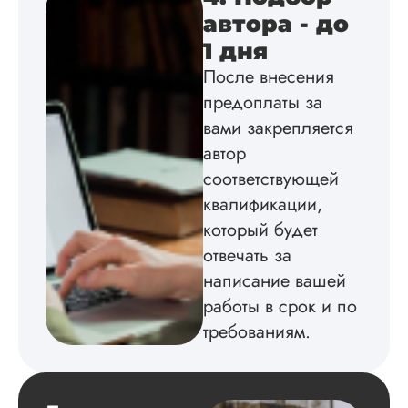
автора - до
Вид работы:
1 дня
Диссертация
После внесения
Дата:
2024-04-29
предоплаты за
Магистерскую
вами закрепляется
диссертацию по
автор
философии написа
соответствующей
на твердую 5.
Грамотно оформил
квалификации,
структуру, список
который будет
литературы,
приложения,
отвечать за
поставили ссылки 
написание вашей
все использованн
работы в срок и по
литературные
источники.
требованиям.
Уникальность хоро
читается исследов
на одном дыхании