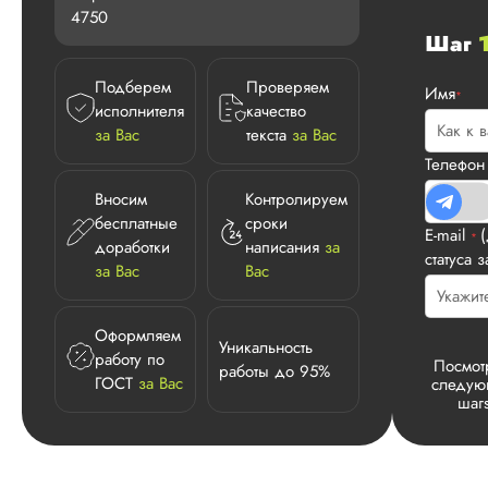
4750
Шаг
Подберем
Проверяем
Имя
*
исполнителя
качество
за Вас
текста
за Вас
Телефо
Вносим
Контролируем
бесплатные
сроки
E-mail
*
доработки
написания
за
статуса з
за Вас
Вас
Оформляем
Уникальность
работу по
Посмот
работы до 95%
ГОСТ
за Вас
следу
шаг