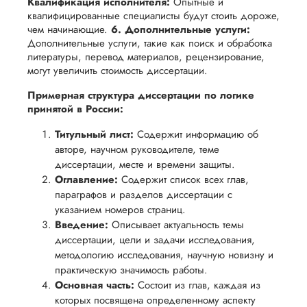
вам
Квалификация исполнителя:
Опытные и
возврата
аспекты
квалифицированные специалисты будут стоить дороже,
уверенность
чем начинающие.
6. Дополнительные услуги:
имые
способом,
написания
в своей
Дополнительные услуги, такие как поиск и обработка
удобным
работы.
работе и
литературы, перевод материалов, рецензирование,
для вас,
могут увеличить стоимость диссертации.
помочь
в
вам
Примерная структура диссертации по логике
ния
разумные
успешно
принятой в России:
нциальности
сроки
пройти
Титульный лист:
Содержит информацию об
после
процесс
авторе, научном руководителе, теме
утверждения
защиты
диссертации, месте и времени защиты.
запроса
Оглавление:
научной
Содержит список всех глав,
на
параграфов и разделов диссертации с
работы.
возврат.
указанием номеров страниц.
Введение:
Описывает актуальность темы
диссертации, цели и задачи исследования,
методологию исследования, научную новизну и
практическую значимость работы.
Основная часть:
Состоит из глав, каждая из
которых посвящена определенному аспекту