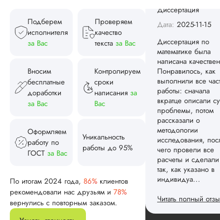
индивидуа...
Подберем
Проверяем
Читать полный отзы
исполнителя
качество
Спасибо! Передад
за Вас
текста
за Вас
Ответ от Dissergra
ваши слова команд
Вносим
Контролируем
Женя
бесплатные
сроки
доработки
написания
за
за Вас
Вас
Вид работы:
Оформляем
Диссертация
Уникальность
работу по
Дата:
2025-08-03
работы до 95%
ГОСТ
за Вас
Заказывал тут
диссертацию. По
По итогам 2024 года,
86%
клиентов
срокам и стоимости
рекомендовали нас друзьям и
78%
конечно, для меня
вернулись с повторным заказом.
внушительно, но
выхода не оставало