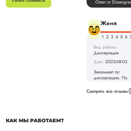
Узнать стоимость
не успел бы выпол
самостоятельно.
Понравилось то, чт
менеджер постоян
держал меня в ку
о статусе заказа.
Структура
исследования
выполнена в...
Читать полный отзы
Данила
Смотреть все отзывы
Вид работы:
Диссертация
Дата:
2025-03-15
КАК МЫ РАБОТАЕМ?
Автору огромное