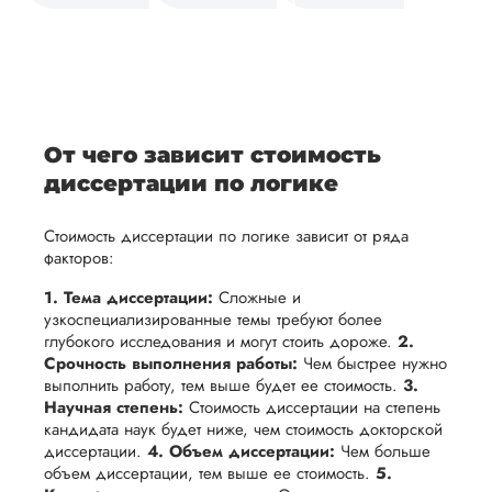
средств.
своевременно
ам
отражает
содержит
После
уточним
ваше
все
ьная
заполнения
все
уникальное
необходимые
ция,
бланка
детали и
аний.
видение
правки.
рекламации
график
исследуемой
Мы также
ваться
и
выполнения
темы.
готовы
От чего зависит стоимость
ельно
проведения
работы. В
предоставить
диссертации по логике
проверки
начале
помощь
работы,
сотрудничества
Стоимость диссертации по логике зависит от ряда
в
ния
установленная
мы
факторов:
подготовке
ого
сумма
обсудим
презентации
1. Тема диссертации:
Сложные и
будет
и
узкоспециализированные темы требуют более
и речи
возвращена
договоримся
глубокого исследования и могут стоить дороже.
2.
перед
Срочность выполнения работы:
Чем быстрее нужно
ться
заказчику.
о сроках
защитой.
выполнить работу, тем выше будет ее стоимость.
3.
Мы
выполнения,
Научная степень:
Стоимость диссертации на степень
Наша
стремимся
чтобы
кандидата наук будет ниже, чем стоимость докторской
цель -
диссертации.
4. Объем диссертации:
Чем больше
осуществлять
учесть
обеспечить
объем диссертации, тем выше ее стоимость.
5.
процесс
все