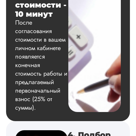
Диссертация
стоимости -
Дата:
2024-11-20
10 минут
После
Удобная форма
оплаты, есть
согласования
официальный дого
стоимости в вашем
работу выполнили 
оговоренные срок
личном кабинете
сдачи, исследован
появляется
оформили в
конечная
соответствии с гост
Взаимодействие с
стоимость работы и
клиентами адекват
предлагаемый
подробно
проконсультирова
первоначальный
по всем вопросам.
взнос (25% от
Благодарен.
суммы).
Инна
4. Подбор