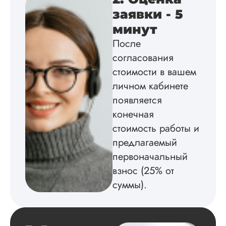
работы здесь.
заявки - 5
минут
После
Вика
согласования
стоимости в вашем
личном кабинете
Вид работы:
появляется
Диссертация
конечная
Дата:
2025-02-19
стоимость работы и
Диссертацию напи
предлагаемый
на совесть: тут и че
структура, и грамо
первоначальный
оформление. Авто
взнос (25% от
самостоятельно
подобрал литерату
суммы).
обосновал
методологию
исследования,
грамотно выполнил