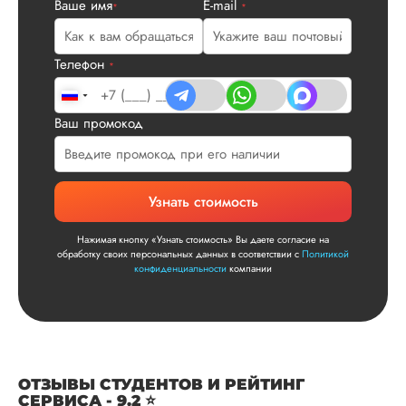
Ваше имя
E-mail
*
*
все в порядке в эт
плане. Научруки н
не задалбывали,
Телефон
посмотрели, что вс
*
и сказал...
Читать полный отзы
Ваш промокод
Читаем ваши слова 
Ответ от Dissergra
улыбкой! Спасибо.
Узнать стоимость
Сергей
Нажимая кнопку «Узнать стоимость» Вы даете согласие на
обработку своих персональных данных в соответствии с
Политикой
конфиденциальности
компании
Вид работы:
Диссертация
Дата:
2025-11-15
Диссертация по
ОТЗЫВЫ СТУДЕНТОВ И РЕЙТИНГ
СЕРВИСА - 9.2 ⭐
математике была