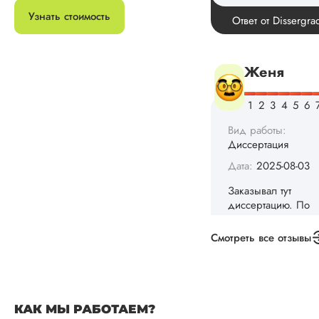
Узнать стоимость
Вид работы:
Диссертация
Дата:
2025-08-03
Заказывал тут
диссертацию. По
срокам и стоимости
конечно, для меня
внушительно, но
выхода не оставало
не успел бы выпол
самостоятельно.
Понравилось то, чт
менеджер постоян
Смотреть все отзывы
держал меня в ку
о статусе заказа.
Структура
исследования
выполнена в...
КАК МЫ РАБОТАЕМ?