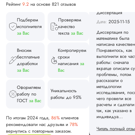
Рейтинг
9.2
на основе 821 отзывов
написана качествен
Понравилось, как
выполнили все час
Подберем
Проверяем
работы: сначала
исполнителя
качество
вкратце описали су
за Вас
текста
за Вас
проблемы, потом
рассказали о
методологии
Вносим
Контролируем
исследования, пос
бесплатные
сроки
чего провели все
доработки
написания
за
расчеты и сделали
за Вас
Вас
так, как указано в
индивидуа...
Оформляем
Читать полный отзы
Уникальность
работу по
работы до 95%
ГОСТ
за Вас
Спасибо! Передад
Ответ от Dissergra
ваши слова команд
По итогам 2024 года,
86%
клиентов
рекомендовали нас друзьям и
78%
Женя
вернулись с повторным заказом.