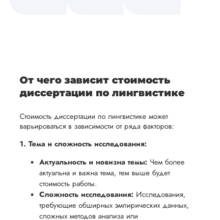
а также
и
средств.
своевременно
ам
отражает
содержит
После
уточним
ваше
все
ьная
заполнения
все
уникальное
необходимые
ция,
бланка
детали и
аний.
видение
правки.
рекламации
график
исследуемой
Мы также
ваться
и
выполнения
темы.
готовы
От чего зависит стоимость
ельно
проведения
работы. В
предоставить
диссертации по лингвистике
проверки
начале
помощь
работы,
сотрудничества
Стоимость диссертации по лингвистике может
в
ния
установленная
мы
варьироваться в зависимости от ряда факторов:
подготовке
ого
сумма
обсудим
презентации
1. Тема и сложность исследования:
будет
и
и речи
Актуальность и новизна темы:
Чем более
возвращена
договоримся
перед
актуальна и важна тема, тем выше будет
ться
заказчику.
о сроках
защитой.
стоимость работы.
Мы
выполнения,
Наша
Сложность исследования:
Исследования,
стремимся
чтобы
требующие обширных эмпирических данных,
цель -
осуществлять
учесть
сложных методов анализа или