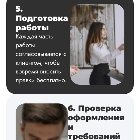
Грамотно оформил
5.
структуру, список
Подготовка
литературы,
приложения,
работы
поставили ссылки 
Каждая часть
все использованн
литературные
работы
источники.
согласовывается с
Уникальность хоро
читается исследов
клиентом, чтобы
на одном дыхании
вовремя вносить
правки бесплатно.
Евгений
Иванович
6. Проверка
оформления
Вид работы:
и
Диссертация
требований
Дата:
2024-03-25