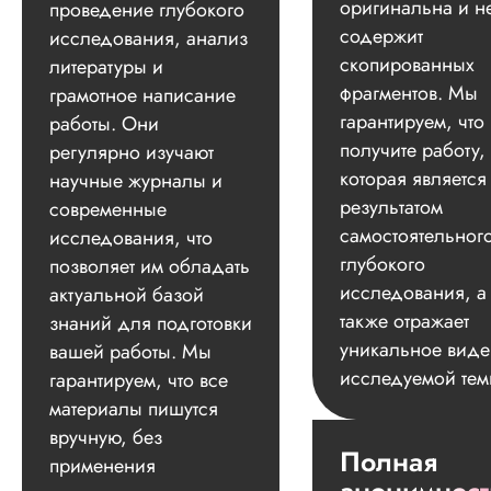
оригинальна и н
проведение глубокого
содержит
исследования, анализ
скопированных
литературы и
фрагментов. Мы
грамотное написание
гарантируем, что
работы. Они
получите работу,
регулярно изучают
которая является
научные журналы и
результатом
современные
самостоятельног
исследования, что
глубокого
позволяет им обладать
исследования, а
актуальной базой
также отражает
знаний для подготовки
уникальное вид
вашей работы. Мы
исследуемой тем
гарантируем, что все
материалы пишутся
вручную, без
Полная
применения