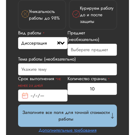
Курируем работу
Уникальность
до и после
работы до 98%
защиты
Вид работы
Предмет
Илья П.
*
(необязательно)
Диссертация
Тема работы (необязательно)
Вид работы:
Диссертация
Дата:
2026-05-21
Срок выполнения
Количество страниц
*НЕ
*
У нас с другом бы
МЕНЕЕ 2-Х ДНЕЙ
заказ на диссерта
Нас полностью
устроила стоимость
услуги, наличие
Заполните все поля для точной стоимости
официального
работы
договора. Само со
по структуре хоро
Дополнительные требования
что не было правок