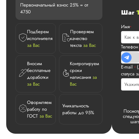
Первоначальный взнос 25% = от
Шаг
4750
Имя
*
Подберем
Проверяем
исполнителя
качество
за Вас
текста
за Вас
Телефо
Вносим
Контролируем
E-mail
*
бесплатные
сроки
статуса з
доработки
написания
за
за Вас
Вас
Оформляем
Уникальность
работу по
Посмот
работы до 95%
ГОСТ
за Вас
следу
шаг