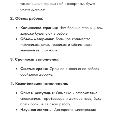
обеспечить
процесс
узкоспециализированной экспертизы, будут
все
вам
стоить дороже.
возврата
аспекты
уверенность
имые
способом,
написания
2. Объем работы:
в своей
удобным
работы.
работе и
Количество страниц:
Чем больше страниц, тем
для вас,
помочь
дороже будет стоить работа.
в
Объем материала:
Большое количество
вам
ния
разумные
источников, цитат, графиков и таблиц также
успешно
нциальности
сроки
увеличивает стоимость.
пройти
после
процесс
3. Срочность выполнения:
утверждения
защиты
Сжатые сроки:
Срочное выполнение работы
запроса
научной
обойдется дороже.
на
работы.
возврат.
4. Квалификация исполнителя:
Опыт и репутация:
Опытные и авторитетные
специалисты, профессора и доктора наук, будут
брать больше за свою работу.
Научная степень:
Докторская диссертация