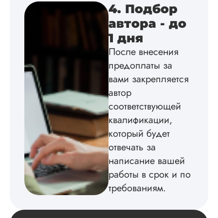
4. Подбор
соответствии с гост
Взаимодействие с
автора - до
клиентами адекват
1 дня
подробно
проконсультирова
После внесения
по всем вопросам.
предоплаты за
Благодарен.
вами закрепляется
автор
Инна
соответствующей
квалификации,
который будет
отвечать за
Вид работы:
Диссертация
написание вашей
Дата:
2024-04-29
работы в срок и по
требованиям.
Магистерскую
диссертацию по
философии написа
на твердую 5.