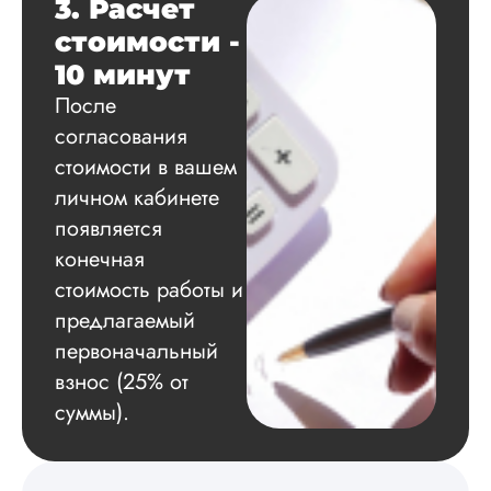
3. Расчет
расчеты и подвел и
по результатам
стоимости -
исследования.
10 минут
Благодарна.
После
согласования
стоимости в вашем
Вадим
личном кабинете
появляется
конечная
Вид работы:
Диссертация
стоимость работы и
Дата:
2024-11-20
предлагаемый
первоначальный
Удобная форма
оплаты, есть
взнос (25% от
официальный дого
суммы).
работу выполнили 
оговоренные срок
сдачи, исследован
оформили в