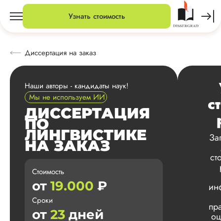
Узнать стоимость
Диссертация на заказ
Наши авторы - кандидаты наук!
Мы не используем ИИ
с
ДИССЕРТАЦИЯ
ПО
ЛИНГВИСТИКЕ
За
НА ЗАКАЗ
ст
Стоимость
от
19.000
₽
ин
Сроки
пр
от
23
дней
оц