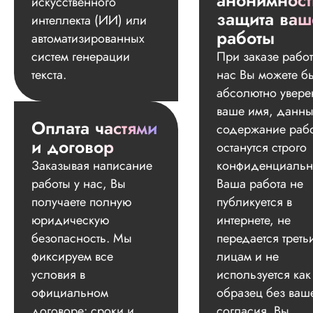
анонимност
искусственного
защита ваш
интеллекта (ИИ) или
работы
автоматизированных
систем генерации
При заказе работ
текста.
нас Вы можете б
абсолютно увере
ваше имя, данны
Оплата частями
содержание раб
и договор
останутся строго
Заказывая написание
конфиденциальн
работы у нас, Вы
Ваша работа не
получаете полную
публикуется в
юридическую
интернете, не
безопасность. Мы
передается треть
фиксируем все
лицам и не
условия в
используется как
официальном
образец без ваш
договоре: сроки и
согласия. Вы