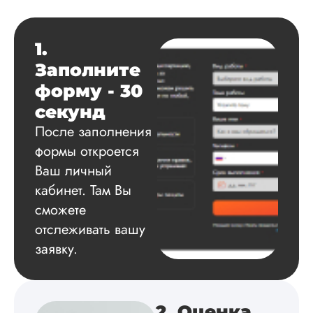
Читать полный отзы
1.
Данила
Заполните
форму - 30
Вид работы:
секунд
Диссертация
После заполнения
Дата:
2025-03-15
формы откроется
Автору огромное
Ваш личный
спасибо за помощь
кабинет. Там Вы
сам подобрал
сможете
литературу, написа
оформил и провел
отслеживать вашу
подробное описан
заявку.
экспериментов,
которые сам же и
провел. Спасибо з
содействие, буду и
дальше заказывать
2. Оценка