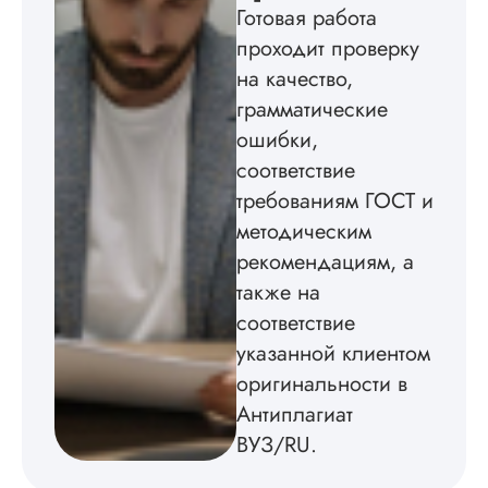
Готовая работа
Кандидатская по
проходит проверку
истории была напи
в соответствии с
на качество,
методичкой. Автор
грамматические
создал структуру п
теме исследования
ошибки,
без воды, грамотн
соответствие
оформил, правда,
требованиям ГОСТ и
некоторые
изображения
методическим
пришлось вставлят
рекомендациям, а
мне. Услугой
бесплатного
также на
редактирования тек
соответствие
не воспользовался.
указанной клиентом
Читать полный отзы
оригинальности в
Антиплагиат
ВУЗ/RU.