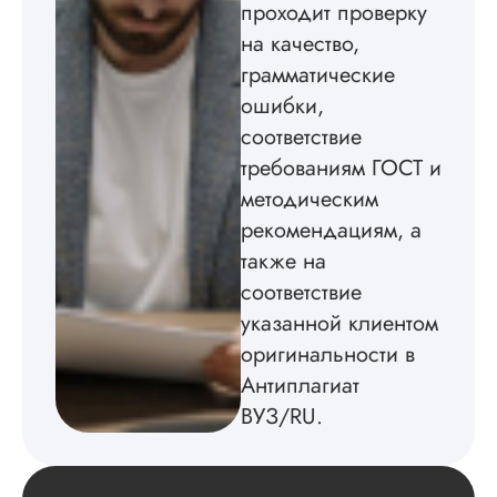
проходит проверку
редактирования тек
на качество,
не воспользовался.
грамматические
Читать полный отзы
ошибки,
соответствие
требованиям ГОСТ и
методическим
рекомендациям, а
также на
соответствие
указанной клиентом
оригинальности в
Антиплагиат
ВУЗ/RU.