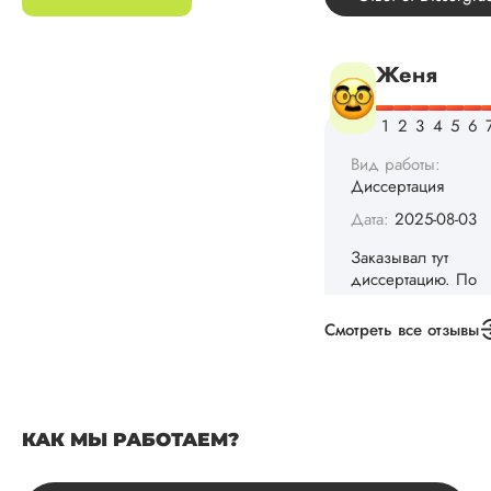
самостоятельно.
Понравилось то, чт
менеджер постоян
держал меня в ку
о статусе заказа.
Структура
исследования
выполнена в...
Читать полный отзы
Данила
Смотреть все отзывы
Вид работы:
Диссертация
Дата:
2025-03-15
КАК МЫ РАБОТАЕМ?
Автору огромное
спасибо за помощь