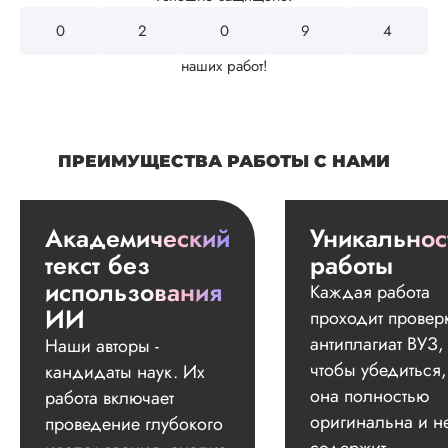
0
2
4
3
2
наших работ!
ПРЕИМУЩЕСТВА РАБОТЫ С НАМИ
Академический
Уникальнос
текст без
работы
использования
Каждая работа
ИИ
проходит провер
антиплагиат ВУЗ,
Наши авторы -
чтобы убедиться,
кандидаты наук. Их
она полностью
работа включает
оригинальна и н
проведение глубокого