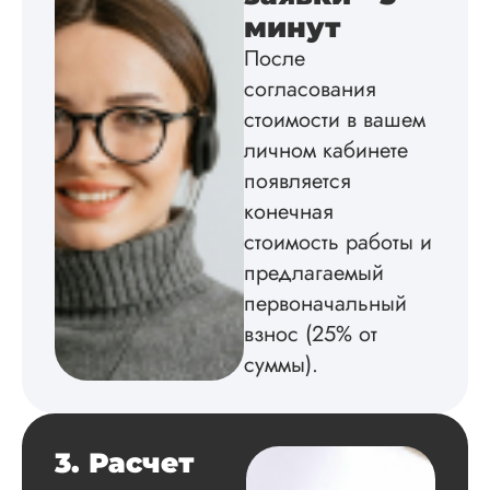
на совесть: тут и че
минут
структура, и грамо
После
оформление. Авто
согласования
самостоятельно
подобрал литерату
стоимости в вашем
обосновал
личном кабинете
методологию
исследования,
появляется
грамотно выполнил
конечная
расчеты и подвел и
стоимость работы и
по результатам
исследования.
предлагаемый
Благодарна.
первоначальный
взнос (25% от
суммы).
Вадим
3. Расчет
Вид работы:
Диссертация