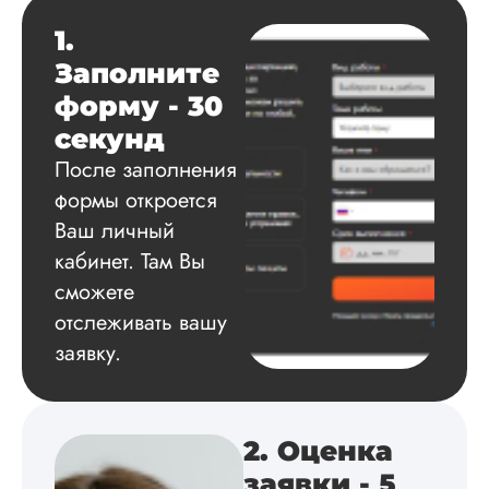
сам подобрал
1.
литературу, написа
оформил и провел
Заполните
подробное описан
форму - 30
экспериментов,
которые сам же и
секунд
провел. Спасибо з
После заполнения
содействие, буду и
дальше заказывать
формы откроется
работы здесь.
Ваш личный
кабинет. Там Вы
сможете
Вика
отслеживать вашу
заявку.
Вид работы:
Диссертация
2. Оценка
Дата:
2025-02-19
заявки - 5
Диссертацию напи