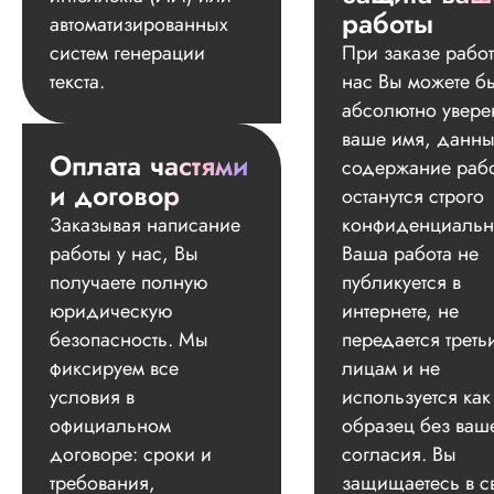
работы
автоматизированных
систем генерации
При заказе работ
текста.
нас Вы можете б
абсолютно увере
ваше имя, данны
Оплата частями
содержание раб
и договор
останутся строго
Заказывая написание
конфиденциальн
работы у нас, Вы
Ваша работа не
получаете полную
публикуется в
юридическую
интернете, не
безопасность. Мы
передается треть
фиксируем все
лицам и не
условия в
используется как
официальном
образец без ваш
договоре: сроки и
согласия. Вы
требования,
защищаетесь в с