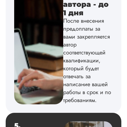
автора - до
Вид работы:
1 дня
Диссертация
После внесения
Дата:
2024-04-29
предоплаты за
Магистерскую
вами закрепляется
диссертацию по
автор
философии написа
соответствующей
на твердую 5.
Грамотно оформил
квалификации,
структуру, список
который будет
литературы,
приложения,
отвечать за
поставили ссылки 
написание вашей
все использованн
работы в срок и по
литературные
источники.
требованиям.
Уникальность хоро
читается исследов
на одном дыхании
5.