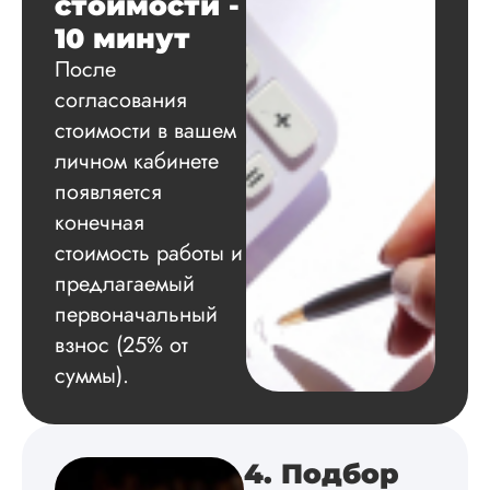
стоимости -
Дата:
2024-11-20
10 минут
После
Удобная форма
оплаты, есть
согласования
официальный дого
стоимости в вашем
работу выполнили 
оговоренные срок
личном кабинете
сдачи, исследован
появляется
оформили в
конечная
соответствии с гост
Взаимодействие с
стоимость работы и
клиентами адекват
предлагаемый
подробно
проконсультирова
первоначальный
по всем вопросам.
взнос (25% от
Благодарен.
суммы).
Инна
4. Подбор