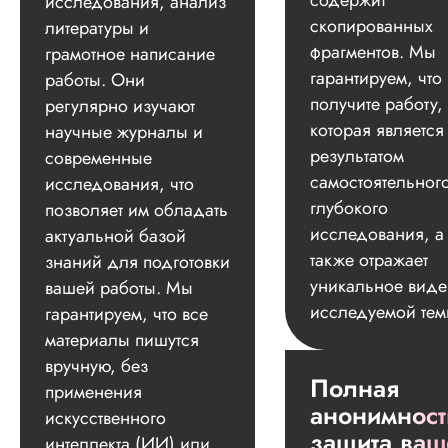
содержит
исследования, анализ
скопированных
литературы и
фрагментов. Мы
грамотное написание
гарантируем, что
работы. Они
получите работу,
регулярно изучают
которая является
научные журналы и
результатом
современные
самостоятельног
исследования, что
глубокого
позволяет им обладать
исследования, а
актуальной базой
также отражает
знаний для подготовки
уникальное вид
вашей работы. Мы
исследуемой тем
гарантируем, что все
материалы пишутся
вручную, без
Полная
применения
анонимност
искусственного
защита ваш
интеллекта (ИИ) или