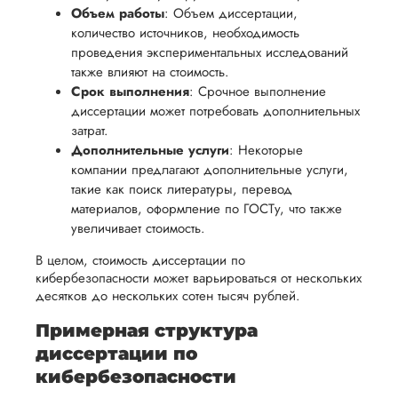
возврата
аспекты
Объем работы
: Объем диссертации,
уверенность
имые
способом,
написания
количество источников, необходимость
в своей
удобным
проведения экспериментальных исследований
работы.
работе и
также влияют на стоимость.
для вас,
помочь
Срок выполнения
: Срочное выполнение
в
вам
диссертации может потребовать дополнительных
ния
разумные
затрат.
успешно
нциальности
сроки
Дополнительные услуги
: Некоторые
пройти
после
компании предлагают дополнительные услуги,
процесс
такие как поиск литературы, перевод
утверждения
защиты
материалов, оформление по ГОСТу, что также
запроса
научной
увеличивает стоимость.
на
работы.
возврат.
В целом, стоимость диссертации по
кибербезопасности может варьироваться от нескольких
десятков до нескольких сотен тысяч рублей.
Примерная структура
диссертации по
кибербезопасности