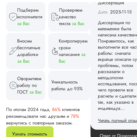
Подберем
Проверяем
Читать полный отзы
исполнителя
качество
Спасибо! Передад
за Вас
текста
за Вас
Ответ от Dissergra
ваши слова команд
Вносим
Контролируем
Женя
бесплатные
сроки
доработки
написания
за
за Вас
Вас
Вид работы:
Оформляем
Диссертация
Уникальность
работу по
Дата:
2025-08-03
работы до 95%
ГОСТ
за Вас
Заказывал тут
диссертацию. По
По итогам 2024 года,
86%
клиентов
срокам и стоимости
рекомендовали нас друзьям и
78%
конечно, для меня
вернулись с повторным заказом.
внушительно, но
выхода не оставало
Узнать стоимость
не успел бы выпол