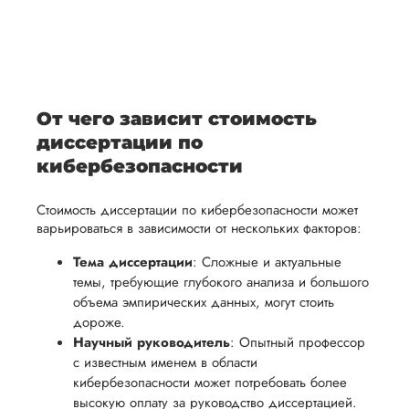
После
уточним
ваше
все
ьная
заполнения
все
уникальное
необходимые
ция,
бланка
детали и
аний.
видение
правки.
рекламации
график
исследуемой
Мы также
ваться
и
выполнения
темы.
готовы
От чего зависит стоимость
ельно
проведения
работы. В
предоставить
диссертации по
проверки
начале
помощь
кибербезопасности
работы,
сотрудничества
в
ния
установленная
мы
Стоимость диссертации по кибербезопасности может
подготовке
ого
сумма
обсудим
варьироваться в зависимости от нескольких факторов:
презентации
будет
и
и речи
Тема диссертации
: Сложные и актуальные
возвращена
договоримся
темы, требующие глубокого анализа и большого
перед
ться
заказчику.
о сроках
объема эмпирических данных, могут стоить
защитой.
Мы
выполнения,
дороже.
Наша
Научный руководитель
: Опытный профессор
стремимся
чтобы
цель -
с известным именем в области
осуществлять
учесть
обеспечить
кибербезопасности может потребовать более
процесс
все
вам
высокую оплату за руководство диссертацией.