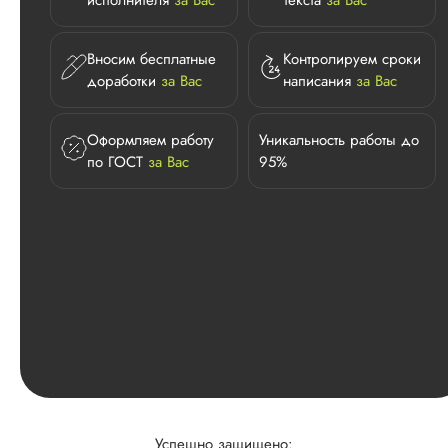
исполнителя
за Вас
текста
за Вас
Вносим бесплатные
Контролируем сроки
доработки
за Вас
написания
за Вас
Оформляем работу
Уникальность работы до
по ГОСТ
за Вас
95%
Успешно защищено: