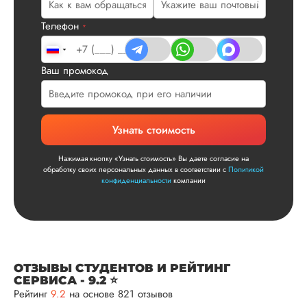
Телефон
*
Вид работы:
Диссертация
Ваш промокод
Дата:
2025-11-15
Диссертация по
математике была
Узнать стоимость
написана качествен
Понравилось, как
Нажимая кнопку «Узнать стоимость» Вы даете согласие на
выполнили все час
обработку своих персональных данных в соответствии с
Политикой
работы: сначала
конфиденциальности
компании
вкратце описали су
проблемы, потом
рассказали о
методологии
исследования, пос
чего провели все
ОТЗЫВЫ СТУДЕНТОВ И РЕЙТИНГ
расчеты и сделали
СЕРВИСА - 9.2 ⭐
так, как указано в
Рейтинг
9.2
на основе 821 отзывов
индивидуа...