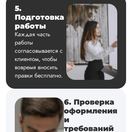
структуру, список
5.
литературы,
приложения,
Подготовка
поставили ссылки 
работы
все использованн
литературные
Каждая часть
источники.
работы
Уникальность хоро
читается исследов
согласовывается с
на одном дыхании
клиентом, чтобы
вовремя вносить
правки бесплатно.
Евгений
Иванович
6. Проверка
Вид работы:
оформления
Диссертация
и
Дата:
2024-03-25
требований
Кандидатская по