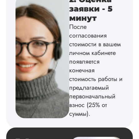
заявки - 5
минут
Вика
После
согласования
стоимости в вашем
Вид работы:
Диссертация
личном кабинете
Дата:
2025-02-19
появляется
конечная
Диссертацию напи
на совесть: тут и че
стоимость работы и
структура, и грамо
предлагаемый
оформление. Авто
первоначальный
самостоятельно
подобрал литерату
взнос (25% от
обосновал
суммы).
методологию
исследования,
грамотно выполнил
расчеты и подвел и