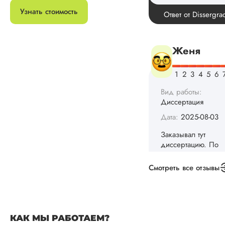
Вид работы:
Узнать стоимость
Диссертация
Дата:
2025-08-03
Заказывал тут
диссертацию. По
срокам и стоимости
конечно, для меня
внушительно, но
выхода не оставало
не успел бы выпол
самостоятельно.
Понравилось то, чт
менеджер постоян
держал меня в ку
о статусе заказа.
Смотреть все отзывы
Структура
исследования
выполнена в...
Читать полный отзы
КАК МЫ РАБОТАЕМ?