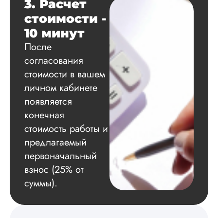
по результатам
3. Расчет
исследования.
стоимости -
Благодарна.
10 минут
После
Вадим
согласования
стоимости в вашем
личном кабинете
появляется
Вид работы:
Диссертация
конечная
Дата:
2024-11-20
стоимость работы и
предлагаемый
Удобная форма
оплаты, есть
первоначальный
официальный дого
взнос (25% от
работу выполнили 
оговоренные срок
суммы).
сдачи, исследован
оформили в
соответствии с гост