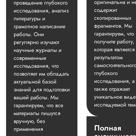
оригинальна и н
проведение глубокого
содержит
исследования, анализ
скопированных
литературы и
фрагментов. Мы
грамотное написание
гарантируем, что
работы. Они
получите работу,
регулярно изучают
которая является
научные журналы и
результатом
современные
самостоятельног
исследования, что
глубокого
позволяет им обладать
исследования, а
актуальной базой
также отражает
знаний для подготовки
уникальное вид
вашей работы. Мы
исследуемой тем
гарантируем, что все
материалы пишутся
вручную, без
Полная
применения