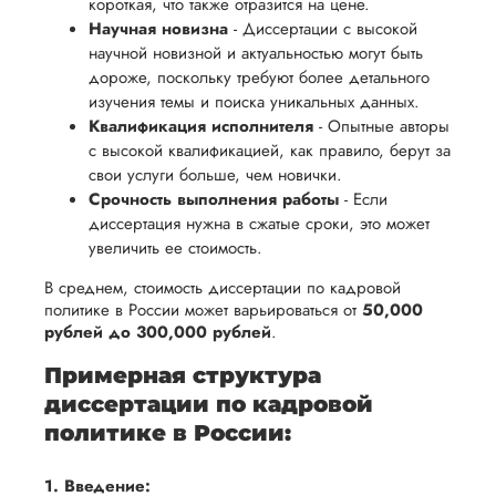
обеспечить
короткая, что также отразится на цене.
процесс
все
вам
Научная новизна
- Диссертации с высокой
возврата
аспекты
научной новизной и актуальностью могут быть
уверенность
имые
способом,
написания
дороже, поскольку требуют более детального
в своей
удобным
изучения темы и поиска уникальных данных.
работы.
работе и
Квалификация исполнителя
- Опытные авторы
для вас,
помочь
с высокой квалификацией, как правило, берут за
в
вам
свои услуги больше, чем новички.
ния
разумные
Срочность выполнения работы
успешно
- Если
нциальности
сроки
диссертация нужна в сжатые сроки, это может
пройти
после
увеличить ее стоимость.
процесс
утверждения
защиты
В среднем, стоимость диссертации по кадровой
запроса
политике в России может варьироваться от
50,000
научной
на
рублей до 300,000 рублей
.
работы.
возврат.
Примерная структура
диссертации по кадровой
политике в России:
1. Введение: