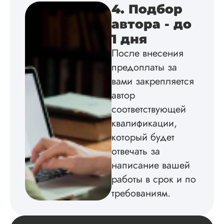
Взаимодействие с
4. Подбор
клиентами адекват
подробно
автора - до
проконсультирова
1 дня
по всем вопросам.
Благодарен.
После внесения
предоплаты за
вами закрепляется
Инна
автор
соответствующей
квалификации,
Вид работы:
который будет
Диссертация
отвечать за
Дата:
2024-04-29
написание вашей
Магистерскую
работы в срок и по
диссертацию по
требованиям.
философии написа
на твердую 5.
Грамотно оформил