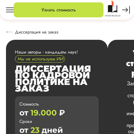
Узнать стоимость
Диссертация на заказ
Наши авторы - кандидаты наук!
Мы не используем ИИ
с
ДИССЕРТАЦИЯ
ПО КАДРОВОЙ
ПОЛИТИКЕ НА
За
ЗАКАЗ
ст
Стоимость
от
19.000
₽
ин
Сроки
пр
от
23
дней
оц