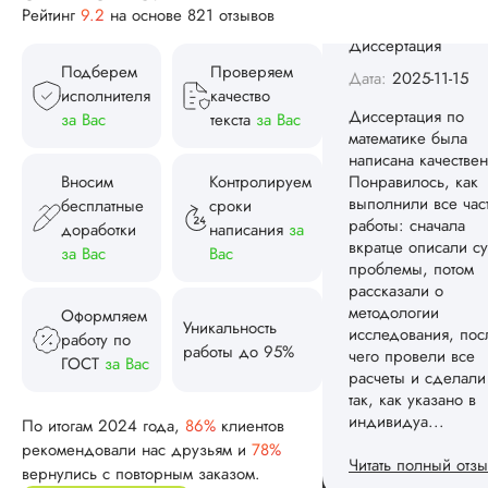
Понравилось, как
Рейтинг
9.2
на основе 821 отзывов
выполнили все час
работы: сначала
вкратце описали су
Подберем
Проверяем
проблемы, потом
исполнителя
качество
рассказали о
за Вас
текста
за Вас
методологии
исследования, пос
чего провели все
Вносим
Контролируем
расчеты и сделали
бесплатные
сроки
так, как указано в
доработки
написания
за
индивидуа...
за Вас
Вас
Читать полный отзы
Оформляем
Уникальность
Спасибо! Передад
работу по
Ответ от Dissergra
работы до 95%
ваши слова команд
ГОСТ
за Вас
Женя
По итогам 2024 года,
86%
клиентов
рекомендовали нас друзьям и
78%
вернулись с повторным заказом.