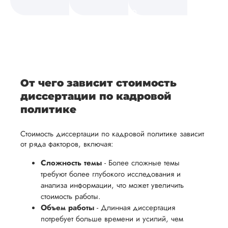
а также
и
средств.
своевременно
ам
отражает
содержит
После
уточним
ваше
все
ьная
заполнения
все
уникальное
необходимые
ция,
бланка
детали и
аний.
видение
правки.
рекламации
график
исследуемой
Мы также
ваться
и
выполнения
темы.
готовы
От чего зависит стоимость
ельно
проведения
работы. В
предоставить
диссертации по кадровой
проверки
начале
помощь
политике
работы,
сотрудничества
в
ния
установленная
мы
Стоимость диссертации по кадровой политике зависит
подготовке
ого
сумма
обсудим
от ряда факторов, включая:
презентации
будет
и
и речи
Сложность темы
- Более сложные темы
возвращена
договоримся
требуют более глубокого исследования и
перед
ться
заказчику.
о сроках
анализа информации, что может увеличить
защитой.
Мы
выполнения,
стоимость работы.
Наша
Объем работы
- Длинная диссертация
стремимся
чтобы
цель -
потребует больше времени и усилий, чем
осуществлять
учесть