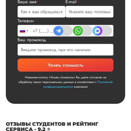
плане. Научруки н
Ваше имя
E-mail
*
*
не задалбывали,
посмотрели, что вс
и сказал...
Телефон
*
Читать полный отзы
Ваш промокод
Читаем ваши слова 
Ответ от Dissergra
улыбкой! Спасибо.
Сергей
Узнать стоимость
Нажимая кнопку «Узнать стоимость» Вы даете согласие на
обработку своих персональных данных в соответствии с
Политикой
конфиденциальности
компании
Вид работы:
Диссертация
Дата:
2025-11-15
Диссертация по
математике была
ОТЗЫВЫ СТУДЕНТОВ И РЕЙТИНГ
написана качествен
СЕРВИСА - 9.2 ⭐