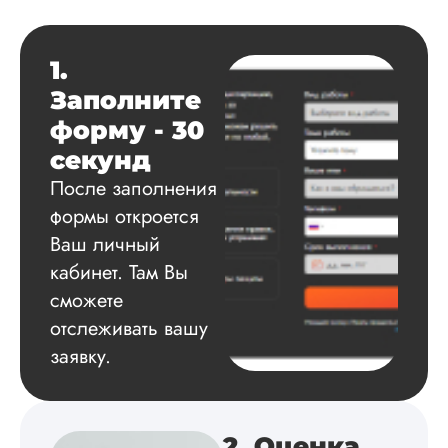
Данила
1.
Заполните
Вид работы:
форму - 30
Диссертация
секунд
Дата:
2025-03-15
После заполнения
Автору огромное
формы откроется
спасибо за помощь
Ваш личный
сам подобрал
литературу, написа
кабинет. Там Вы
оформил и провел
сможете
подробное описан
отслеживать вашу
экспериментов,
которые сам же и
заявку.
провел. Спасибо з
содействие, буду и
дальше заказывать
работы здесь.
2. Оценка