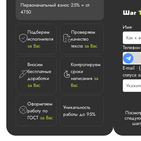
Первоначальный взнос 25% = от
Шаг
4750
Имя
*
Подберем
Проверяем
исполнителя
качество
за Вас
текста
за Вас
Телефо
Вносим
Контролируем
E-mail
*
бесплатные
сроки
статуса з
доработки
написания
за
за Вас
Вас
Оформляем
Уникальность
работу по
Посмот
работы до 95%
ГОСТ
за Вас
следу
шаг