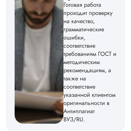
истории была напи
Готовая работа
в соответствии с
проходит проверку
методичкой. Автор
на качество,
создал структуру п
теме исследования
грамматические
без воды, грамотн
ошибки,
оформил, правда,
некоторые
соответствие
изображения
требованиям ГОСТ и
пришлось вставлят
методическим
мне. Услугой
бесплатного
рекомендациям, а
редактирования тек
также на
не воспользовался.
соответствие
Читать полный отзы
указанной клиентом
оригинальности в
Антиплагиат
ВУЗ/RU.