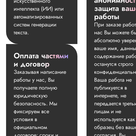
анонимност
искусственного
защита ваш
интеллекта (ИИ) или
работы
автоматизированных
систем генерации
При заказе работ
текста.
нас Вы можете б
абсолютно увере
ваше имя, данны
Оплата частями
содержание раб
и договор
останутся строго
Заказывая написание
конфиденциальн
работы у нас, Вы
Ваша работа не
получаете полную
публикуется в
юридическую
интернете, не
безопасность. Мы
передается треть
фиксируем все
лицам и не
условия в
используется как
официальном
образец без ваш
договоре: сроки и
согласия. Вы