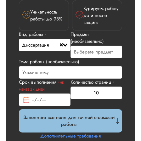
Курируем работу
Уникальность
до и после
работы до 98%
защиты
Илья П.
Вид работы
Предмет
*
(необязательно)
Диссертация
Вид работы:
Диссертация
Тема работы (необязательно)
Дата:
2026-05-21
У нас с другом бы
Срок выполнения
Количество страниц
*НЕ
*
заказ на диссерта
МЕНЕЕ 2-Х ДНЕЙ
Нас полностью
устроила стоимость
услуги, наличие
официального
договора. Само со
Заполните все поля для точной стоимости
по структуре хоро
работы
что не было правок
все в порядке в эт
Дополнительные требования