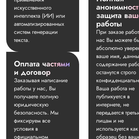
анонимност
искусственного
защита ваш
интеллекта (ИИ) или
работы
автоматизированных
систем генерации
При заказе работ
текста.
нас Вы можете б
абсолютно увере
ваше имя, данны
Оплата частями
содержание раб
и договор
останутся строго
Заказывая написание
конфиденциальн
работы у нас, Вы
Ваша работа не
получаете полную
публикуется в
юридическую
интернете, не
безопасность. Мы
передается треть
фиксируем все
лицам и не
условия в
используется как
официальном
образец без ваш