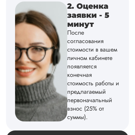
2. Оценка
заявки - 5
Вид работы:
минут
Диссертация
После
Дата:
2025-02-19
согласования
Диссертацию напи
стоимости в вашем
на совесть: тут и че
личном кабинете
структура, и грамо
оформление. Авто
появляется
самостоятельно
конечная
подобрал литерату
стоимость работы и
обосновал
методологию
предлагаемый
исследования,
первоначальный
грамотно выполнил
расчеты и подвел и
взнос (25% от
по результатам
суммы).
исследования.
Благодарна.