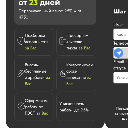
от
23
дней
Шаг
Первоначальный взнос 25% = от
4750
Имя
*
Подберем
Проверяем
исполнителя
качество
Телеф
за Вас
текста
за Вас
E-mail
*
Вносим
Контролируем
статуса
бесплатные
сроки
доработки
за
написания
за
Вас
Вас
Оформляем
Уникальность
работу по
Посмо
работы до 95%
ГОСТ
за Вас
следу
ша