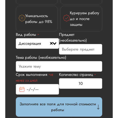
Илья П.
Курируем работу
Уникальность
до и после
работы до 98%
Вид работы:
защиты
Диссертация
Вид работы
Предмет
*
Дата:
2026-05-21
(необязательно)
Диссертация
У нас с другом бы
заказ на диссерта
Нас полностью
Тема работы (необязательно)
устроила стоимость
услуги, наличие
официального
Срок выполнения
Количество страниц
*НЕ
*
договора. Само со
МЕНЕЕ 2-Х ДНЕЙ
по структуре хоро
что не было правок
все в порядке в эт
плане. Научруки н
Заполните все поля для точной стоимости
не задалбывали,
работы
посмотрели, что вс
и сказал...