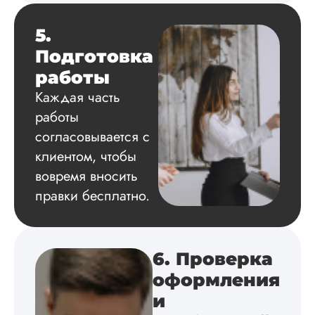
все использованн
литературные
5.
источники.
Уникальность хоро
Подготовка
читается исследов
работы
на одном дыхании
Каждая часть
работы
согласовывается с
Евгений
Иванович
клиентом, чтобы
вовремя вносить
правки бесплатно.
Вид работы:
Диссертация
Дата:
2024-03-25
6. Проверка
Кандидатская по
истории была напи
оформления
в соответствии с
и
методичкой. Автор
создал структуру п