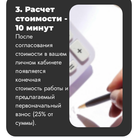
3. Расчет
Вадим
стоимости -
10 минут
После
Вид работы:
согласования
Диссертация
стоимости в вашем
Дата:
2024-11-20
личном кабинете
Удобная форма
появляется
оплаты, есть
конечная
официальный дого
работу выполнили 
стоимость работы и
оговоренные срок
предлагаемый
сдачи, исследован
оформили в
первоначальный
соответствии с гост
взнос (25% от
Взаимодействие с
суммы).
клиентами адекват
подробно
проконсультирова