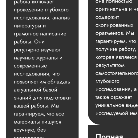
она полностью
работа включает
оригинальна и н
проведение глубокого
содержит
исследования, анализ
скопированных
литературы и
фрагментов. Мы
грамотное написание
гарантируем, что
работы. Они
получите работу,
регулярно изучают
которая является
научные журналы и
результатом
современные
самостоятельног
исследования, что
глубокого
позволяет им обладать
исследования, а
актуальной базой
также отражает
знаний для подготовки
уникальное вид
вашей работы. Мы
исследуемой тем
гарантируем, что все
материалы пишутся
вручную, без
Полная
применения