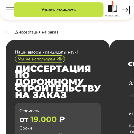
Узнать стоимость
Диссертация на заказ
Наши авторы - кандидаты наук!
Мы не используем ИИ
с
ДИССЕРТАЦИЯ
ПО
ДОРОЖНОМУ
З
СТРОИТЕЛЬСТВУ
НА ЗАКАЗ
с
Стоимость
ин
от
19.000
₽
пр
Сроки
о