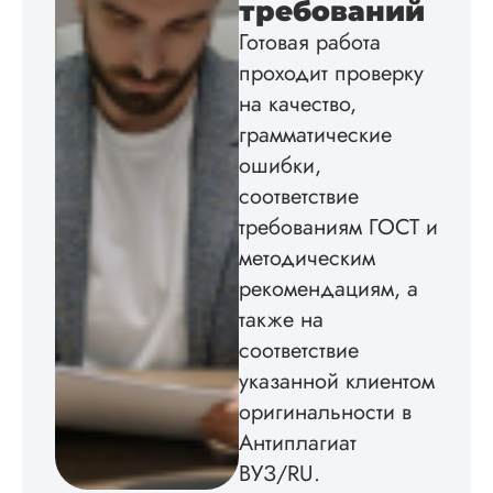
требований
теме исследования
Готовая работа
без воды, грамотн
оформил, правда,
проходит проверку
некоторые
на качество,
изображения
пришлось вставлят
грамматические
мне. Услугой
ошибки,
бесплатного
соответствие
редактирования тек
не воспользовался.
требованиям ГОСТ и
методическим
Читать полный отзы
рекомендациям, а
также на
соответствие
указанной клиентом
оригинальности в
Антиплагиат
ВУЗ/RU.