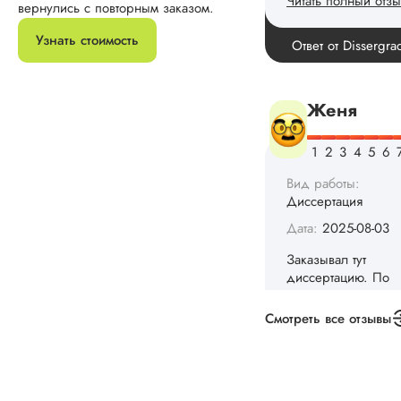
вернулись с повторным заказом.
Заказывал тут
Узнать стоимость
диссертацию. По
срокам и стоимости
конечно, для меня
внушительно, но
выхода не оставало
не успел бы выпол
самостоятельно.
Понравилось то, чт
менеджер постоян
держал меня в ку
о статусе заказа.
Структура
исследования
выполнена в...
Читать полный отзы
Смотреть все отзывы
Данила