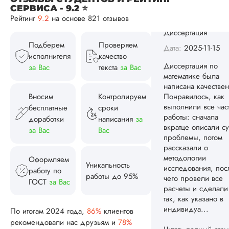
проблемы, потом
СЕРВИСА - 9.2 ⭐
рассказали о
Рейтинг
9.2
на основе 821 отзывов
методологии
исследования, пос
Подберем
Проверяем
чего провели все
исполнителя
качество
расчеты и сделали
так, как указано в
за Вас
текста
за Вас
индивидуа...
Вносим
Контролируем
Читать полный отзы
бесплатные
сроки
Спасибо! Передад
доработки
написания
за
Ответ от Dissergra
ваши слова команд
за Вас
Вас
Женя
Оформляем
Уникальность
работу по
работы до 95%
ГОСТ
за Вас
Вид работы:
По итогам 2024 года,
86%
клиентов
Диссертация
рекомендовали нас друзьям и
78%
Дата:
2025-08-03