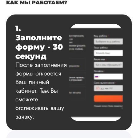
КАК МЫ РАБОТАЕМ?
Вид работы:
Диссертация
1.
Дата:
2025-03-15
Заполните
Автору огромное
форму - 30
спасибо за помощь
сам подобрал
секунд
литературу, написа
После заполнения
оформил и провел
подробное описан
формы откроется
экспериментов,
Ваш личный
которые сам же и
кабинет. Там Вы
провел. Спасибо з
содействие, буду и
сможете
дальше заказывать
отслеживать вашу
работы здесь.
заявку.
Вика