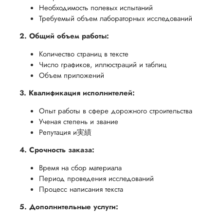
осуществлять
учесть
Необходимость полевых испытаний
обеспечить
процесс
все
Требуемый объем лабораторных исследований
вам
возврата
аспекты
уверенность
2. Общий объем работы:
имые
способом,
написания
в своей
Количество страниц в тексте
удобным
работы.
работе и
Число графиков, иллюстраций и таблиц
для вас,
помочь
Объем приложений
в
вам
3. Квалификация исполнителей:
ния
разумные
успешно
нциальности
сроки
Опыт работы в сфере дорожного строительства
пройти
после
Ученая степень и звание
процесс
утверждения
Репутация и実績
защиты
запроса
научной
4. Срочность заказа:
на
работы.
Время на сбор материала
возврат.
Период проведения исследований
Процесс написания текста
5. Дополнительные услуги: