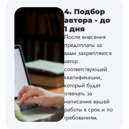
по всем вопросам.
Благодарен.
4. Подбор
автора - до
1 дня
Инна
После внесения
предоплаты за
вами закрепляется
Вид работы:
автор
Диссертация
соответствующей
Дата:
2024-04-29
квалификации,
Магистерскую
который будет
диссертацию по
философии написа
отвечать за
на твердую 5.
написание вашей
Грамотно оформил
работы в срок и по
структуру, список
литературы,
требованиям.
приложения,
поставили ссылки 