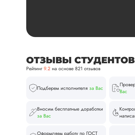
ОТЗЫВЫ СТУДЕНТОВ И
Рейтинг
9.2
на основе 821 отзывов
Провер
Подберем исполнителя
за Вас
Вас
Вносим бесплатные доработки
Контро
за Вас
напис
Оформляем работу по ГОСТ