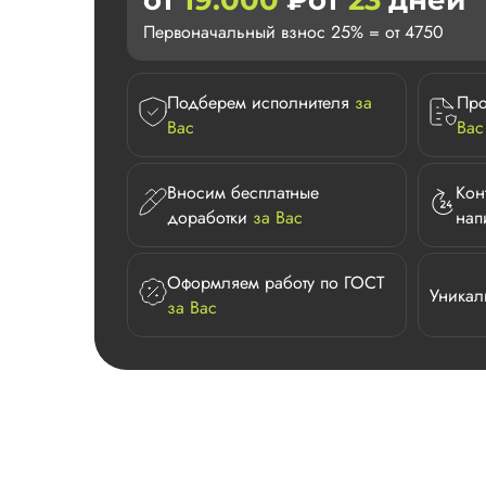
от
19.000
₽
от
23
дней
Первоначальный взнос 25% = от 4750
Подберем исполнителя
за
Про
Вас
Вас
Вносим бесплатные
Кон
доработки
за Вас
нап
Оформляем работу по ГОСТ
Уникал
за Вас