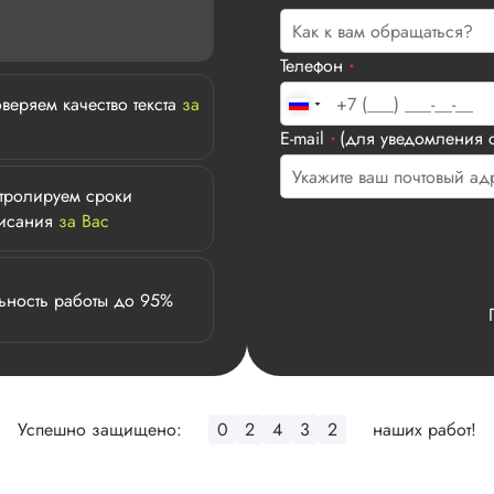
Телефон
*
веряем качество текста
за
E-mail
(для уведомления с
*
тролируем сроки
исания
за Вас
ьность работы до 95%
Успешно защищено:
0
2
4
3
2
наших работ!