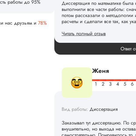
сть работы до 95%
Диссертация по математике была 
выполнили все части работы: сна
потом рассказали о методологии 
расчеты и сделали все так, как ук
ли нас друзьям и
78%
Читать полный отзыв
Спасибо! Передадим ваши слова 
Ответ о
Женя
Вид работы:
Диссертация
Заказывал тут диссертацию. По с
внушительно, но выхода не остав
самостоятельно. Понравилось то,