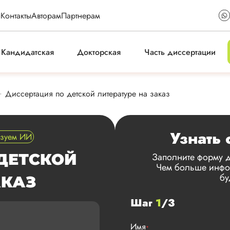
ы
Контакты
Авторам
Партнерам
Кандидатская
Докторская
Часть диссертации
Диссертация по детской литературе на заказ
Узнать 
ьзуем ИИ
ДЕТСКОЙ
Заполните форму д
Чем больше инфор
бу
АКАЗ
Шаг
1
/3
Имя
*