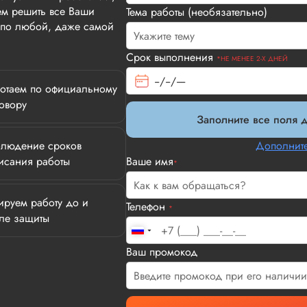
м решить все Ваши
Тема работы (необязательно)
т по любой, даже самой
Срок выполнения
*НЕ МЕНЕЕ 2-Х ДНЕЙ
отаем по официальному
овору
Заполните все поля д
людение сроков
Дополните
исания работы
Ваше имя
*
ируем работу до и
Телефон
*
ле защиты
Илья П.
Ваш промокод