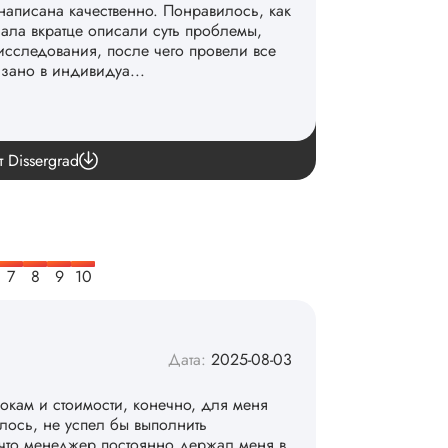
написана качественно. Понравилось, как
чала вкратце описали суть проблемы,
исследования, после чего провели все
азано в индивидуа...
команде. 👏
т Dissergrad
Дата:
2025-08-03
рокам и стоимости, конечно, для меня
алось, не успел бы выполнить
 что менеджер постоянно держал меня в