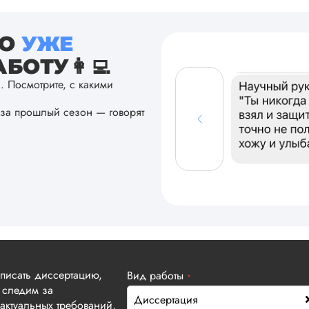
ТО
УЖЕ
БОТУ👩‍💻
а. Посмотрите, с какими
за прошлый сезон — говорят
аписать диссертацию,
Вид работы
*
 следим за
Диссертация
актуальных требований,